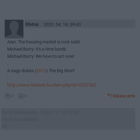
lifetrai
2020. 04. 14. 09:43
Alan: The housing market is rock solid.
Michael Burry: It's a time bomb.
Michael Burry: We have to act now!
.
A nagy dobás (
2015
) The Big Short
.
http://www.hirbank.hu/item.php?id=5707382
0
0
Válasz erre
Törölt felhasználó
2020. 10. 12. 22:53
Törölt hozzászólás
#3