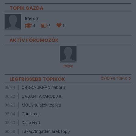
TOPIK GAZDA
lifetrai
4
3
4
AKTÍV FÓRUMOZÓK
lifetrai
LEGFRISSEBB TOPIKOK
ÖSSZES TOPIK
06:24
OROSZ-UKRÁN háború
06:23
ORBÁN TAKARODJ !!!
06:20
MOLly tulajok topikja
05:04
Opus real.
05:00
Delta Nyrt
00:58
Lakás/Ingatlan árak topik