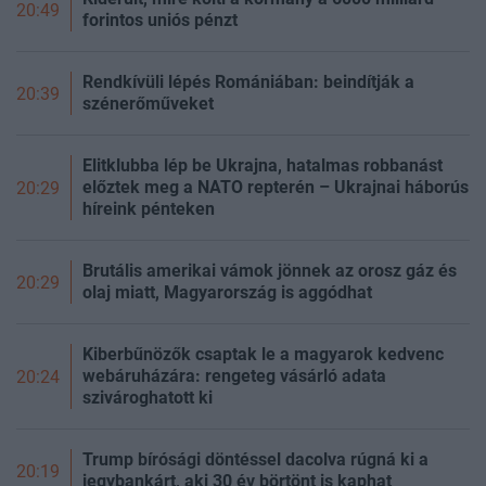
20:49
forintos uniós pénzt
Rendkívüli lépés Romániában: beindítják a
20:39
szénerőműveket
Elitklubba lép be Ukrajna, hatalmas robbanást
előztek meg a NATO repterén – Ukrajnai háborús
20:29
híreink pénteken
Brutális amerikai vámok jönnek az orosz gáz és
20:29
olaj miatt, Magyarország is aggódhat
Kiberbűnözők csaptak le a magyarok kedvenc
webáruházára: rengeteg vásárló adata
20:24
szivároghatott ki
Trump bírósági döntéssel dacolva rúgná ki a
20:19
jegybankárt, aki 30 év börtönt is kaphat