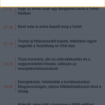
Váratlan bírósági pofon Trumpnak: kimondták,
hogy az elnök csak egy ideiglenes bérlő a Fehér
21:31
Házban
Késő este is erőre kapott még a forint
21:26
Trump új főtanácsadót kapott, miközben egyre
21:16
nagyobb a feszültség az USA-ban
Tisza-kormány: jön az adócsökkentés és a
vagyonvédelmi hivatal, változás az
20:49
energiakorlátozásoknál
Energiakrízis: feloldották a korlátozásokat
Magyarországon, súlyos többlethalálozást okoz a
20:49
hőség
Kiderült, mire költi a kormány a 6000 milliárd