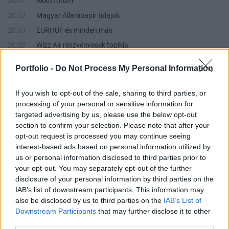
20:42
Akko fórum
20:32
Magyar Állampapír tulajok
20:03
EURHUF és minden más
20:00
Wizz Air részvényesek topikja
18:13
Richter topik
Portfolio -
Do Not Process My Personal Information
17:59
Humor
17:55
PANNERGY - moderalt
If you wish to opt-out of the sale, sharing to third parties, or
processing of your personal or sensitive information for
17:35
Waberers
targeted advertising by us, please use the below opt-out
17:16
USA - Irán háború
section to confirm your selection. Please note that after your
17:12
Appeninn topik
opt-out request is processed you may continue seeing
interest-based ads based on personal information utilized by
17:09
Köztársasági elnök kerestetik
us or personal information disclosed to third parties prior to
17:08
Appeninn real
your opt-out. You may separately opt-out of the further
17:07
Alteo Nyrt.
disclosure of your personal information by third parties on the
IAB’s list of downstream participants. This information may
17:06
NEW OPUS GLOBAL
also be disclosed by us to third parties on the
IAB’s List of
16:53
ÉPDUFERR Nyrt.
Downstream Participants
that may further disclose it to other
third parties.
16:50
VERTIKAL Group Nyrt.