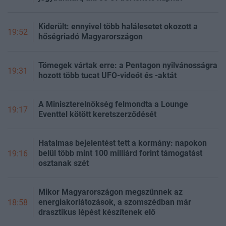
Kiderült: ennyivel több halálesetet okozott a
19:52
hőségriadó Magyarországon
Tömegek vártak erre: a Pentagon nyilvánosságra
19:31
hozott több tucat UFO-videót és -aktát
A Miniszterelnökség felmondta a Lounge
19:17
Eventtel kötött keretszerződését
Hatalmas bejelentést tett a kormány: napokon
belül több mint 100 milliárd forint támogatást
19:16
osztanak szét
Mikor Magyarországon megszűnnek az
energiakorlátozások, a szomszédban már
18:58
drasztikus lépést készítenek elő