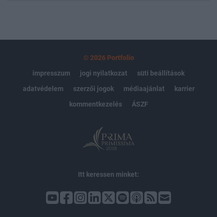
© 2026 Portfolio
impresszum
jogi nyilatkozat
süti beállítások
adatvédelem
szerzői jogok
médiaajánlat
karrier
kommentkezelés
ÁSZF
Itt keressen minket: