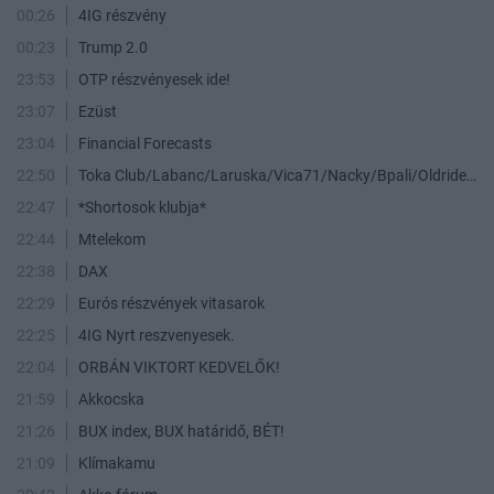
00:26
4IG részvény
00:23
Trump 2.0
23:53
OTP részvényesek ide!
23:07
Ezüst
23:04
Financial Forecasts
22:50
Toka Club/Labanc/Laruska/Vica71/Nacky/Bpali/Oldrider/Josefernando/Mcbull/Kawaszabi
22:47
*Shortosok klubja*
22:44
Mtelekom
22:38
DAX
22:29
Eurós részvények vitasarok
22:25
4IG Nyrt reszvenyesek.
22:04
ORBÁN VIKTORT KEDVELŐK!
21:59
Akkocska
21:26
BUX index, BUX határidő, BÉT!
21:09
Klímakamu