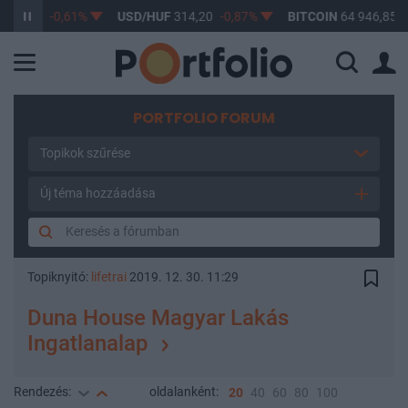
363,17
-0,61%
USD/HUF
314,20
-0,87%
BITCOIN
64 946,85
0
PORTFOLIO FORUM
Topikok szűrése
Új téma hozzáadása
Topiknyitó:
lifetrai
2019. 12. 30. 11:29
Duna House Magyar Lakás
Ingatlanalap
Rendezés:
oldalanként:
20
40
60
80
100