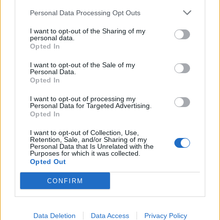
16:43
USA részvények vitasarok
Personal Data Processing Opt Outs
16:40
Orosz - Ukrán háború - trollmentes topik
I want to opt-out of the Sharing of my
15:57
Tréder Topik :o)
personal data.
Opted In
FRISS HÍREK
I want to opt-out of the Sale of my
TOVÁBBI HÍREK
Personal Data.
Opted In
Összefogott a lakosság: rendkívüli takarékosság
06:00
mentette meg Magyarországot a sötétségtől
I want to opt-out of processing my
Personal Data for Targeted Advertising.
Opted In
Megérkezett a hét legfontosabb adata - Nagyot
22:00
ment az arany, emelkedtek a tőzsdék
I want to opt-out of Collection, Use,
Retention, Sale, and/or Sharing of my
Personal Data that Is Unrelated with the
Purposes for which it was collected.
Migránsválság: már órák múlva szigorú
Opted Out
21:48
ellenőrzés jön
CONFIRM
Nagy bejelentést tett Donald Trump!
21:33
Data Deletion
Data Access
Privacy Policy