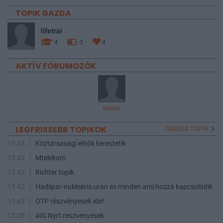
TOPIK GAZDA
lifetrai
4
3
4
AKTÍV FÓRUMOZÓK
lifetrai
LEGFRISSEBB TOPIKOK
ÖSSZES TOPIK
15:43
Köztársasági elnök kerestetik
15:42
Mtelekom
15:42
Richter topik
15:42
Hadiipar-nukleáris-urán és minden ami hozzá kapcsolódik
15:42
OTP részvényesek ide!
15:39
4IG Nyrt reszvenyesek.