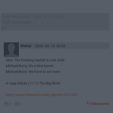
Törölt felhasználó
2020. 10. 12. 22:53
Törölt hozzászólás
#3
lifetrai
2020. 04. 14. 09:43
Alan: The housing market is rock solid.
Michael Burry: It's a time bomb.
Michael Burry: We have to act now!
.
A nagy dobás (
2015
) The Big Short
.
http://www.hirbank.hu/item.php?id=5707382
0
0
Válasz erre