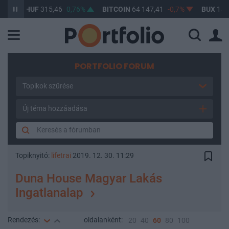
USD/HUF
315,46
0,76%
BITCOIN
64 147,41
-0,7%
BUX
147 
PORTFOLIO FORUM
Topikok szűrése
Új téma hozzáadása
Topiknyitó:
lifetrai
2019. 12. 30. 11:29
Duna House Magyar Lakás
Ingatlanalap
Rendezés:
oldalanként:
20
40
60
80
100