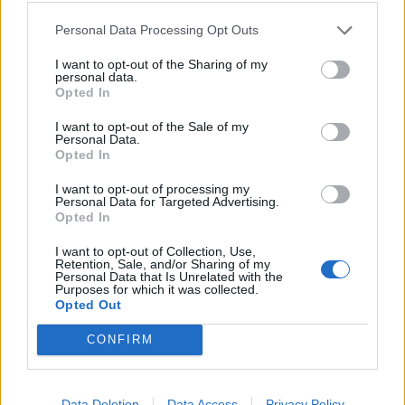
13:36
Alteo Nyrt.
Personal Data Processing Opt Outs
12:37
NEW OPUS GLOBAL
I want to opt-out of the Sharing of my
12:12
Zwack részvény
personal data.
Opted In
FRISS HÍREK
TOVÁBBI HÍREK
I want to opt-out of the Sale of my
Personal Data.
Tisza-kormány: kiderül, ki lesz a köztársasági
Opted In
15:35
elnök, közel 900 milliárdos program indul
I want to opt-out of processing my
Personal Data for Targeted Advertising.
Opted In
Bizakodnak a befektetők, pluszban az európai
15:33
tőzsdék
I want to opt-out of Collection, Use,
Retention, Sale, and/or Sharing of my
Personal Data that Is Unrelated with the
Purposes for which it was collected.
Brüsszel figyelmeztet, felfoghatatlan összegű
Opted Out
számlát állnak az európai országok a pusztító
15:31
nyári katasztrófák miatt
CONFIRM
Visszavonulót fújt a szabályozó, most darabokra
15:27
hullhat a kritikus rendszer a befektetéseknél
Data Deletion
Data Access
Privacy Policy