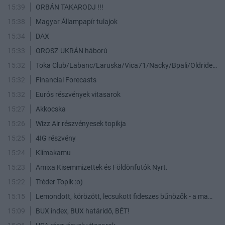
15:39
ORBÁN TAKARODJ !!!
15:38
Magyar Állampapír tulajok
15:34
DAX
15:33
OROSZ-UKRÁN háború
15:32
Toka Club/Labanc/Laruska/Vica71/Nacky/Bpali/Oldrider/Josefernando/Mcbull/Kawaszabi
15:32
Financial Forecasts
15:32
Eurós részvények vitasarok
15:27
Akkocska
15:26
Wizz Air részvényesek topikja
15:25
4IG részvény
15:24
Klímakamu
15:23
Amixa Kisemmizettek és Földönfutók Nyrt.
15:22
Tréder Topik :o)
15:15
Lemondott, körözött, lecsukott fideszes bűnözők - a maffia végnapjai
15:09
BUX index, BUX határidő, BÉT!