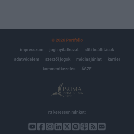
© 2026 Portfolio
impresszum
jogi nyilatkozat
süti beállítások
adatvédelem
szerzői jogok
médiaajánlat
karrier
kommentkezelés
ÁSZF
Itt keressen minket: