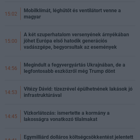
Mobilklímát, léghűtőt és ventilátort venne a
15:02
magyar
A két szuperhatalom versenyének árnyékában
jöhet Európa első hatodik generációs
15:00
vadászgépe, begyorsultak az események
Megindult a fegyvergyártás Ukrajnában, de a
14:56
legfontosabb eszközről még Trump dönt
Vitézy Dávid: tízezrével épülhetnének lakások jó
14:53
infrastruktúrával
Vízkorlátozás: ismertette a kormány a
14:45
lakosságra vonatkozó tilalmakat
Egymilliárd dolláros költségcsökkentést jelentett