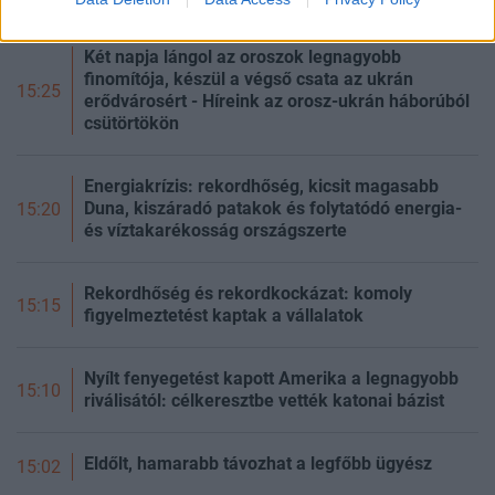
Két napja lángol az oroszok legnagyobb
finomítója, készül a végső csata az ukrán
15:25
erődvárosért - Híreink az orosz-ukrán háborúból
csütörtökön
Energiakrízis: rekordhőség, kicsit magasabb
Duna, kiszáradó patakok és folytatódó energia-
15:20
és víztakarékosság országszerte
Rekordhőség és rekordkockázat: komoly
15:15
figyelmeztetést kaptak a vállalatok
Nyílt fenyegetést kapott Amerika a legnagyobb
15:10
riválisától: célkeresztbe vették katonai bázist
Eldőlt, hamarabb távozhat a legfőbb ügyész
15:02