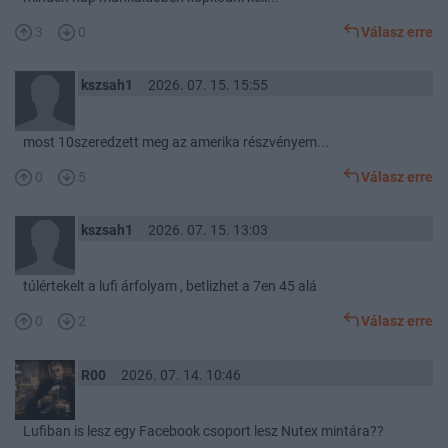
3
0
Válasz erre
kszsah1
2026. 07. 15. 15:55
most 10szeredzett meg az amerika részvényem...
0
5
Válasz erre
kszsah1
2026. 07. 15. 13:03
túlértekelt a lufi árfolyam , betlizhet a 7en 45 alá
0
2
Válasz erre
R00
2026. 07. 14. 10:46
Lufiban is lesz egy Facebook csoport lesz Nutex mintára??