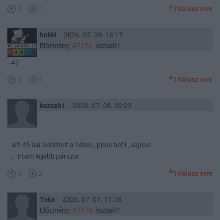
5
2
Válasz erre
hekki
2026. 07. 08. 16:17
Előzmény:
#7176
kszsah1
47
0
4
Válasz erre
kszsah1
2026. 07. 08. 09:23
iufi 45 alá betlizhet a héten , piros betli , sajnos
,. irtam lejjebb párszor
3
2
Válasz erre
Toka
2026. 07. 07. 11:38
Előzmény:
#7174
kszsah1