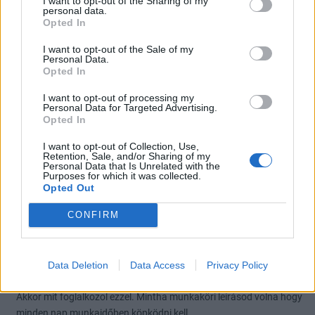
I want to opt-out of the Sharing of my
Pluto13
2026. 07. 15. 22:09
personal data.
Előzmény:
#7192
kszsah1
Opted In
Egy vizsgálatot megérne az itteni “tevékenységed”.Emelkedésben
I want to opt-out of the Sale of my
Personal Data.
meg eltűnsz hónapokra.Figyelhetnél egy kicsit jobban a
Opted In
részletekre.
I want to opt-out of processing my
4
0
Válasz erre
Personal Data for Targeted Advertising.
Opted In
kszsah1
2026. 07. 15. 17:15
I want to opt-out of Collection, Use,
Előzmény:
#7191
DocJericho76
Retention, Sale, and/or Sharing of my
Personal Data that Is Unrelated with the
Purposes for which it was collected.
nem köpköd , csak a hideg tényeket irja , ami eddig ugyebár bejött
Opted Out
ha a multat nézi , A jövöt illetoen betlit lát 40 alá , sajnos
CONFIRM
0
5
Válasz erre
DocJericho76
2026. 07. 15. 16:58
Data Deletion
Data Access
Privacy Policy
Előzmény:
#7190
kszsah1
Akkor mit foglalkozol ezzel. Mintha munkaköri leírásod volna hogy
minden nap munkaidőben köpködni kell...