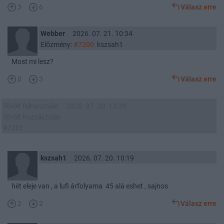
3
6
Válasz erre
Webber
2026. 07. 21. 10:34
Előzmény:
#7200
kszsah1
Most mi lesz?
0
3
Válasz erre
Törölt felhasználó
2026. 07. 20. 13:28
Törölt hozzászólás
#7201
kszsah1
2026. 07. 20. 10:19
hét eleje van , a lufi árfolyama 45 alá eshet , sajnos
2
2
Válasz erre