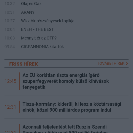
10:32
Olaj és Gáz
10:31
ARANY
10:27
Wizz Air részvényesek topikja
10:04
ENEFI - THE BEST
10:03
Mennyit ér az OTP?
09:54
CIGPANNONIA kitartók
FRISS HÍREK
TOVÁBBI HÍREK
Az EU korlátlan tiszta energiát ígérő
szuperfegyverét komoly külső kihívások
12:45
fenyegetik
Tisza-kormány: kiderül, ki lesz a köztársasági
12:31
elnök, közel 900 milliárdos program indul
Azonnali feljelentést tett Ruszin-Szendi
Romulusz : több mint 800 millió forintos
12:31