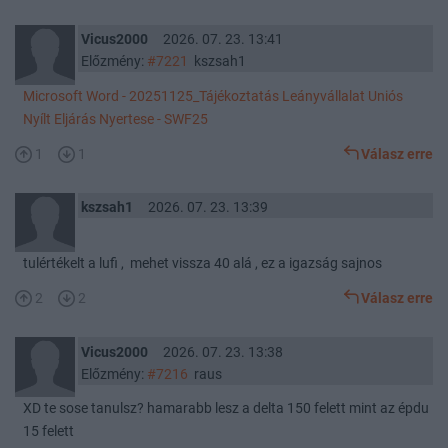
Vicus2000
2026. 07. 23. 13:41
Előzmény:
#7221
kszsah1
Microsoft Word - 20251125_Tájékoztatás Leányvállalat Uniós
Nyílt Eljárás Nyertese - SWF25
1
1
Válasz erre
kszsah1
2026. 07. 23. 13:39
tulértékelt a lufi , mehet vissza 40 alá , ez a igazság sajnos
2
2
Válasz erre
Vicus2000
2026. 07. 23. 13:38
Előzmény:
#7216
raus
XD te sose tanulsz? hamarabb lesz a delta 150 felett mint az épdu
15 felett