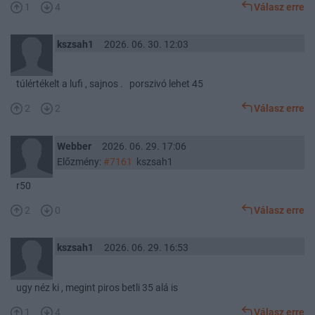
1
4
Válasz erre
kszsah1
2026. 06. 30. 12:03
túlértékelt a lufi , sajnos . porszivó lehet 45
2
2
Válasz erre
Webber
2026. 06. 29. 17:06
Előzmény:
#7161
kszsah1
r50
2
0
Válasz erre
kszsah1
2026. 06. 29. 16:53
ugy néz ki , megint piros betli 35 alá is
1
4
Válasz erre