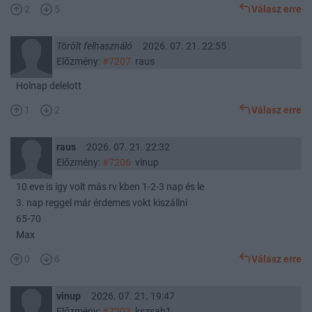
2
5
Válasz erre
Törölt felhasználó
2026. 07. 21. 22:55
Előzmény:
#7207
raus
Holnap delelott
1
2
Válasz erre
raus
2026. 07. 21. 22:32
Előzmény:
#7206
vinup
10 eve is így volt más rv kben 1-2-3 nap és le
3. nap reggel már érdemes vokt kiszállni
65-70
Max
0
6
Válasz erre
vinup
2026. 07. 21. 19:47
Előzmény:
#7203
kszsah1