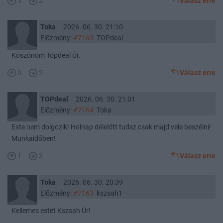
3
2
Válasz erre
Toka
2026. 06. 30. 21:10
Előzmény:
#7165
TOPdeal
Köszönöm Topdeal Úr.
0
2
Válasz erre
TOPdeal
2026. 06. 30. 21:01
Előzmény:
#7164
Toka
Este nem dolgozik! Holnap délelőtt tudsz csak majd vele beszélni!
Munkaidőben!
1
3
Válasz erre
Toka
2026. 06. 30. 20:39
Előzmény:
#7163
kszsah1
Kellemes estét Kszsah Úr!