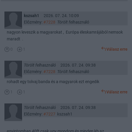
kszsah1
2026. 07. 24. 10:09
Előzmény:
#7228
Törölt felhasználó
nagyon leveszik a magyarokat , Európa éleskamrájából nemsok
maradt .
0
1
Válasz erre
Törölt felhasználó
2026. 07. 24. 09:38
Előzmény:
#7228
Törölt felhasználó
rohadt egy tolvaj banda és a magyarok ezt engedik
1
1
Válasz erre
Törölt felhasználó
2026. 07. 24. 09:38
Előzmény:
#7227
kszsah1
egyiptomban 40ft csak ugy mondom és minden kb az