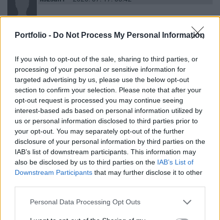
7vége van ... árfolyam csökkenés lehtséges a lufinál , jöhet 45 alá
Portfolio -
Do Not Process My Personal Information
ha nem lesz forgalom
1
1
Válasz erre
If you wish to opt-out of the sale, sharing to third parties, or
processing of your personal or sensitive information for
targeted advertising by us, please use the below opt-out
kszsah1
2026. 07. 16. 16:46
section to confirm your selection. Please note that after your
opt-out request is processed you may continue seeing
túlértékelt a lufi árfolyama , de azért jól tarja a szintet 45 frt fölött
interest-based ads based on personal information utilized by
us or personal information disclosed to third parties prior to
0
2
Válasz erre
your opt-out. You may separately opt-out of the further
disclosure of your personal information by third parties on the
IAB’s list of downstream participants. This information may
kszsah1
2026. 07. 16. 10:36
also be disclosed by us to third parties on the
IAB’s List of
Downstream Participants
that may further disclose it to other
kevés forgalom a lufinál , árfolyam csökkenés lehet 45 alá sajnos
third parties.
1
3
Válasz erre
Personal Data Processing Opt Outs