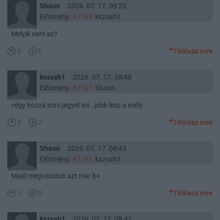
Shaun
2026. 07. 17. 09:25
Előzmény:
#7198
kszsah1
Melyik nem az?
0
0
Válasz erre
kszsah1
2026. 07. 17. 08:48
Előzmény:
#7197
Shaun
végy hozzá sors jegyet iss , jobb lesz a esély
0
2
Válasz erre
Shaun
2026. 07. 17. 08:43
Előzmény:
#7196
kszsah1
Majd megvesszuk azt mar b+
1
0
Válasz erre
kszsah1
2026. 07. 17. 08:42