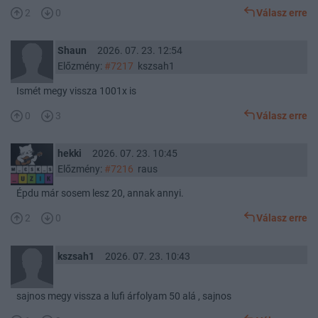
2
0
Válasz erre
Shaun
2026. 07. 23. 12:54
Előzmény:
#7217
kszsah1
Ismét megy vissza 1001x is
0
3
Válasz erre
hekki
2026. 07. 23. 10:45
Előzmény:
#7216
raus
Épdu már sosem lesz 20, annak annyi.
2
0
Válasz erre
kszsah1
2026. 07. 23. 10:43
sajnos megy vissza a lufi árfolyam 50 alá , sajnos