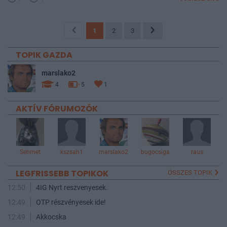
1
2
3
TOPIK GAZDA
marslako2
4
5
1
AKTÍV FÓRUMOZÓK
Sehmet
kszsah1
marslako2
bugocsiga
raus
LEGFRISSEBB TOPIKOK
ÖSSZES TOPIK
12:50
4IG Nyrt reszvenyesek.
12:49
OTP részvényesek ide!
12:49
Akkocska