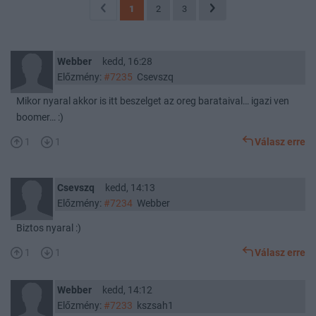
1
2
3
Webber
kedd, 16:28
Előzmény:
#7235
Csevszq
Mikor nyaral akkor is itt beszelget az oreg barataival… igazi ven
boomer… :)
1
1
Válasz erre
Csevszq
kedd, 14:13
Előzmény:
#7234
Webber
Biztos nyaral :)
1
1
Válasz erre
Webber
kedd, 14:12
Előzmény:
#7233
kszsah1