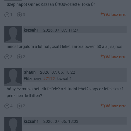
Szép napot Önnek Kszsah Úr!Üdvözlettel:Toka Úr
1
3
Válasz erre
kszsah1
2026. 07. 07. 11:27
nincs forgalom a lufinál , csatt lehet zárora böven 50 alá , sajnos
3
2
Válasz erre
Shaun
2026. 07. 06. 18:22
Előzmény:
#7172
kszsah1
hány év mulva betlizik felfele? azt tudni lehet? vagy ez lefele lesz?
pénz nem kell itten?
4
2
Válasz erre
kszsah1
2026. 07. 06. 13:03