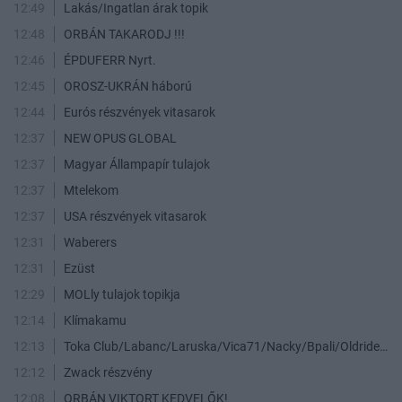
12:49
Lakás/Ingatlan árak topik
12:48
ORBÁN TAKARODJ !!!
12:46
ÉPDUFERR Nyrt.
12:45
OROSZ-UKRÁN háború
12:44
Eurós részvények vitasarok
12:37
NEW OPUS GLOBAL
12:37
Magyar Állampapír tulajok
12:37
Mtelekom
12:37
USA részvények vitasarok
12:31
Waberers
12:31
Ezüst
12:29
MOLly tulajok topikja
12:14
Klímakamu
12:13
Toka Club/Labanc/Laruska/Vica71/Nacky/Bpali/Oldrider/Josefernando/Mcbull/Kawaszabi
12:12
Zwack részvény
12:08
ORBÁN VIKTORT KEDVELŐK!