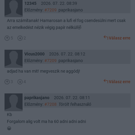
12345
2026. 07. 22. 08:39
Előzmény:
#7209
paprikasjano
Arra számítanak! Hamarosan a lufi el fog csendesülni mert csak
az emelkedést nézik végig papír nélkül🤣
5
2
Válasz erre
Vicus2000
2026. 07. 22. 08:12
Előzmény:
#7209
paprikasjano
adjad ha van mit! megveszik ne aggódj!
3
4
Válasz erre
paprikasjano
2026. 07. 22. 08:11
Előzmény:
#7208
Törölt felhasználó
Kb
Forgalom alig volt ma ha 60 adni adni adni
😀