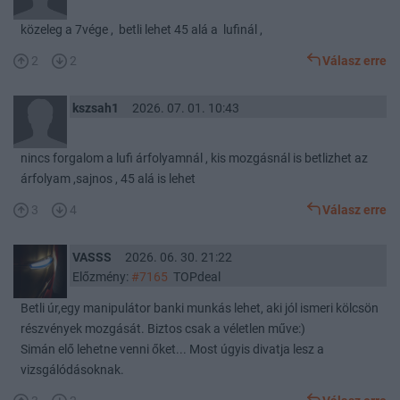
közeleg a 7vége , betli lehet 45 alá a lufinál ,
2
2
Válasz erre
kszsah1
2026. 07. 01. 10:43
nincs forgalom a lufi árfolyamnál , kis mozgásnál is betlizhet az
árfolyam ,sajnos , 45 alá is lehet
3
4
Válasz erre
VASSS
2026. 06. 30. 21:22
Előzmény:
#7165
TOPdeal
Betli úr,egy manipulátor banki munkás lehet, aki jól ismeri kölcsön
részvények mozgását. Biztos csak a véletlen műve:)
Simán elő lehetne venni őket... Most úgyis divatja lesz a
vizsgálódásoknak.