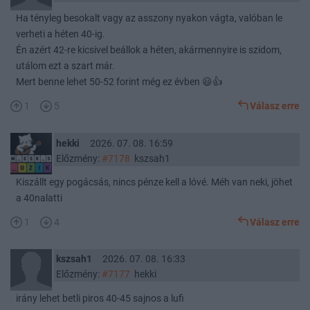
Ha tényleg besokalt vagy az asszony nyakon vágta, valóban le
verheti a héten 40-ig.
Én azért 42-re kicsivel beállok a héten, akármennyire is szidom,
utálom ezt a szart már.
Mert benne lehet 50-52 forint még ez évben 😃👍
1
5
Válasz erre
hekki
2026. 07. 08. 16:59
Előzmény:
#7178
kszsah1
Kiszállt egy pogácsás, nincs pénze kell a lóvé. Méh van neki, jöhet
a 40nalatti
1
4
Válasz erre
kszsah1
2026. 07. 08. 16:33
Előzmény:
#7177
hekki
irány lehet betli piros 40-45 sajnos a lufi