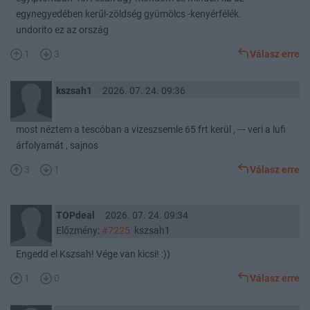
egynegyedében kerűl-zöldség gyümölcs -kenyérfélék.
undorito ez az ország
1
3
Válasz erre
kszsah1
2026. 07. 24. 09:36
most néztem a tescóban a vizeszsemle 65 frt kerül , --- veri a lufi
árfolyamát , sajnos
3
1
Válasz erre
TOPdeal
2026. 07. 24. 09:34
Előzmény:
#7225
kszsah1
Engedd el Kszsah! Vége van kicsi! :))
1
0
Válasz erre