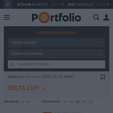
%
BITCOIN
64 587,75
-0,02%
BUX
148 060,32
-0,02%
OT
PORTFOLIO FORUM
Topikok szűrése
Új téma hozzáadása
Topiknyitó:
marslako2
2010. 10. 15. 09:47
DELTA LUFI
Rendezés:
oldalanként:
20
40
60
80
100