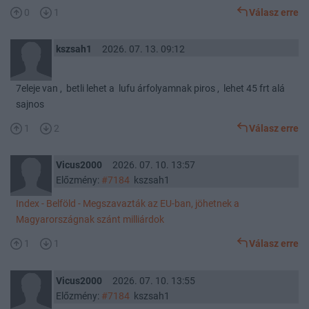
0
1
Válasz erre
kszsah1
2026. 07. 13. 09:12
7eleje van , betli lehet a lufu árfolyamnak piros , lehet 45 frt alá
sajnos
1
2
Válasz erre
Vicus2000
2026. 07. 10. 13:57
Előzmény:
#7184
kszsah1
Index - Belföld - Megszavazták az EU-ban, jöhetnek a
Magyarországnak szánt milliárdok
1
1
Válasz erre
Vicus2000
2026. 07. 10. 13:55
Előzmény:
#7184
kszsah1