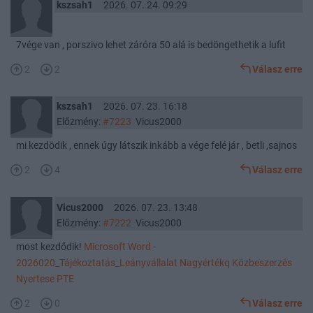
kszsah1
2026. 07. 24. 09:29
7vége van , porszivo lehet záróra 50 alá is bedöngethetik a lufit
2
2
Válasz erre
kszsah1
2026. 07. 23. 16:18
Előzmény:
#7223
Vicus2000
mi kezdödik , ennek úgy látszik inkább a vége felé jár , betli ,sajnos
2
4
Válasz erre
Vicus2000
2026. 07. 23. 13:48
Előzmény:
#7222
Vicus2000
most kezdődik!
Microsoft Word -
2026020_Tájékoztatás_Leányvállalat Nagyértékq Közbeszerzés
Nyertese PTE
2
0
Válasz erre