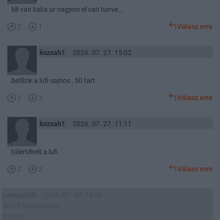
Mi van kaka ur nagyon el van tunve…
2
1
Válasz erre
kszsah1
2026. 07. 27. 15:02
betlizik a lufi sajnos , 50 tart
3
3
Válasz erre
kszsah1
2026. 07. 27. 11:11
túlértékelt a lufi
2
3
Válasz erre
Lengyel65
2026. 07. 24. 18:36
Törölt hozzászólás
#7231