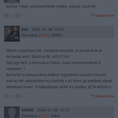
holnap 7vége , piros betli lehet megint , sajnos , a lufinál
2
1
Válasz erre
R00
2026. 07. 08. 19:45
Előzmény:
#7180
fiftififti
Ebben a papírban már mindenki besokalt, az elmúlt évek és
évtizedek alatt. SEHOVA SE JUTOTTAK.
Épp úgy mint a mocsokos Fidesz. Azok mondjuk buktak is
rendesen :-)
Szóval itt is renszerváltás kellene. Egyébként marad a mocsár,
mint az M1 elsötétülése és a betli és a 40 fórint (jó esetben) aljnak.
Menekülni innen! Emelkedésben ADNI el a fenébe. SÉTA MOSOLY.
2
4
Válasz erre
fiftififti
2026. 07. 08. 17:15
Előzmény:
#7179
hekki