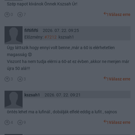
Szép napot kívánok Önnek Kszsah Úr!
0
7
Válasz erre
fiftififti
2026. 07. 22. 09:25
Előzmény:
#7212
kszsah1
Úgy láttszik hogy ennyi volt benne ,már a 60 is elérhetetlen
magasság 😟
Viszont ha nem tudja elérni a 60-at ez évben ,akkor ne menjen már
újra 50 alá!!!
3
3
Válasz erre
kszsah1
2026. 07. 22. 09:21
öntés lehet ma a lufinál , dobálják elfelé eddig a lufit , sajnos
4
9
Válasz erre