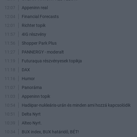
12:07
Appeninn real
12:04
Financial Forecasts
12:01
Richter topik
11:57
4IG részvény
11:56
Shopper Park Plus
11:27
PANNERGY - moderalt
11:19
Futuraqua részvényesek topikja
11:18
DAX
11:16
Humor
11:07
Panoráma
11:03
Appeninn topik
10:54
Hadiipar-nukleáris-urán és minden ami hozzá kapcsolódik
10:51
Delta Nyrt
10:39
Alteo Nyrt.
10:34
BUX index, BUX határidő, BÉT!