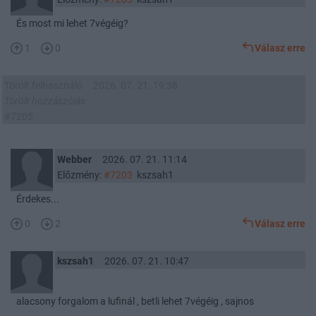
És most mi lehet 7végéig?
1
0
Válasz erre
Törölt felhasználó
2026. 07. 21. 19:38
Törölt hozzászólás
#7205
Webber
2026. 07. 21. 11:14
Előzmény:
#7203
kszsah1
Érdekes...
0
2
Válasz erre
kszsah1
2026. 07. 21. 10:47
alacsony forgalom a lufinál , betli lehet 7végéig , sajnos