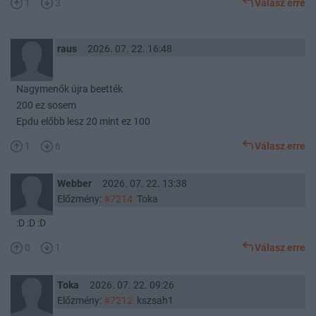
1
3
Válasz erre
raus
2026. 07. 22. 16:48
Nagymenők újra beették
200 ez sosem
Epdu előbb lesz 20 mint ez 100
1
6
Válasz erre
Webber
2026. 07. 22. 13:38
Előzmény:
#7214
Toka
:D :D :D
0
1
Válasz erre
Toka
2026. 07. 22. 09:26
Előzmény:
#7212
kszsah1