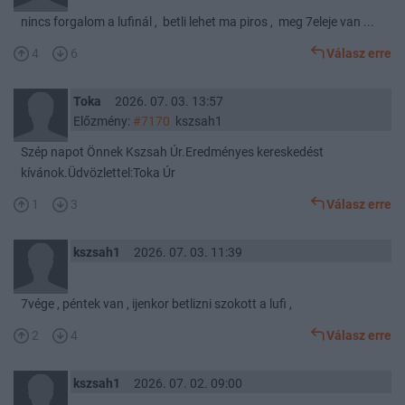
nincs forgalom a lufinál , betli lehet ma piros , meg 7eleje van ...
4
6
Válasz erre
Toka
2026. 07. 03. 13:57
Előzmény:
#7170
kszsah1
Szép napot Önnek Kszsah Úr.Eredményes kereskedést
kívánok.Üdvözlettel:Toka Úr
1
3
Válasz erre
kszsah1
2026. 07. 03. 11:39
7vége , péntek van , ijenkor betlizni szokott a lufi ,
2
4
Válasz erre
kszsah1
2026. 07. 02. 09:00