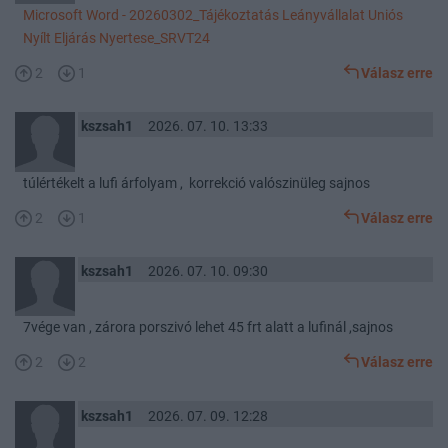
Microsoft Word - 20260302_Tájékoztatás Leányvállalat Uniós
Nyílt Eljárás Nyertese_SRVT24
2
1
Válasz erre
kszsah1
2026. 07. 10. 13:33
túlértékelt a lufi árfolyam , korrekció valószinüleg sajnos
2
1
Válasz erre
kszsah1
2026. 07. 10. 09:30
7vége van , zárora porszivó lehet 45 frt alatt a lufinál ,sajnos
2
2
Válasz erre
kszsah1
2026. 07. 09. 12:28