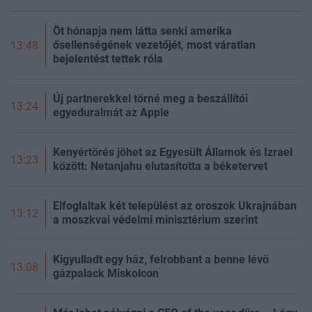
Öt hónapja nem látta senki amerika
ősellenségének vezetőjét, most váratlan
13:48
bejelentést tettek róla
Új partnerekkel törné meg a beszállítói
13:24
egyeduralmát az Apple
Kenyértörés jöhet az Egyesült Államok és Izrael
13:23
között: Netanjahu elutasította a béketervet
Elfoglaltak két települést az oroszok Ukrajnában
13:12
a moszkvai védelmi minisztérium szerint
Kigyulladt egy ház, felrobbant a benne lévő
13:08
gázpalack Miskolcon