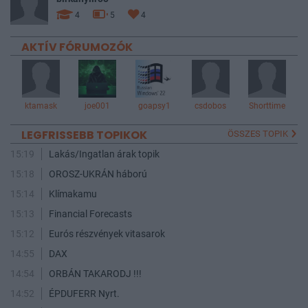
4
5
4
AKTÍV FÓRUMOZÓK
ktamask
joe001
goapsy1
csdobos
Shorttime
LEGFRISSEBB TOPIKOK
ÖSSZES TOPIK
15:19
Lakás/Ingatlan árak topik
15:18
OROSZ-UKRÁN háború
15:14
Klímakamu
15:13
Financial Forecasts
15:12
Eurós részvények vitasarok
14:55
DAX
14:54
ORBÁN TAKARODJ !!!
14:52
ÉPDUFERR Nyrt.