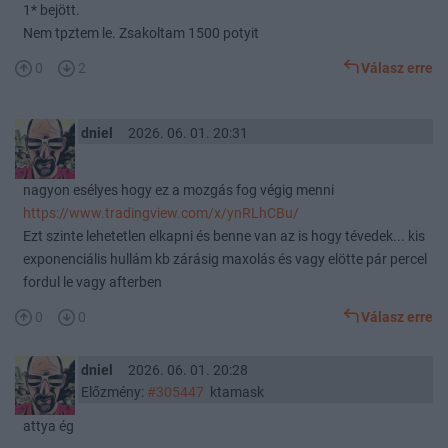
1* bejött.
Nem tpztem le. Zsakoltam 1500 potyit
0
2
Válasz erre
dniel
2026. 06. 01. 20:31
nagyon esélyes hogy ez a mozgás fog végig menni
https://www.tradingview.com/x/ynRLhCBu/
Ezt szinte lehetetlen elkapni és benne van az is hogy tévedek... kis
exponenciális hullám kb zárásig maxolás és vagy elötte pár percel
fordul le vagy afterben
0
0
Válasz erre
dniel
2026. 06. 01. 20:28
Előzmény:
#305447
ktamask
attya ég