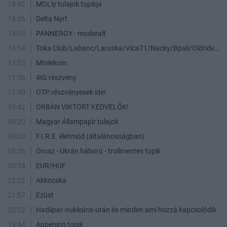
14:42
MOLly tulajok topikja
14:36
Delta Nyrt
14:33
PANNERGY - moderalt
14:14
Toka Club/Labanc/Laruska/Vica71/Nacky/Bpali/Oldrider/Josefernando/Mcbull/Kawaszabi
13:53
Mtelekom
11:36
4IG részvény
11:30
OTP részvényesek ide!
10:42
ORBÁN VIKTORT KEDVELŐK!
09:20
Magyar Állampapír tulajok
09:00
F.I.R.E. életmód (általánosságban)
08:56
Orosz - Ukrán háború - trollmentes topik
00:34
EUR/HUF
22:22
Akkocska
21:57
Ezüst
20:52
Hadiipar-nukleáris-urán és minden ami hozzá kapcsolódik
19:44
Appeninn topik