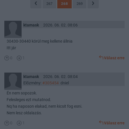
267
268
269
ktamask
2026. 06. 02. 08:06
30430-30440 körül meg kellene állnia
Itt jár
0
1
Válasz erre
ktamask
2026. 06. 02. 08:04
Előzmény:
#305454
dniel
Én nem sopozok.
Felesleges ezt mutatnod.
Nq ha naposon elakad, nem kicsit fog esni.
Nem lesz oldalazás.
0
1
Válasz erre