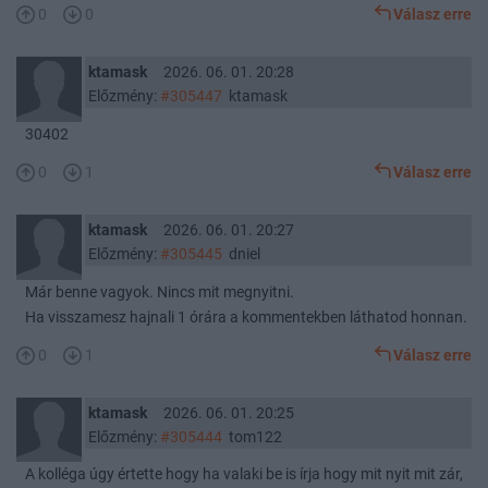
0
0
Válasz erre
ktamask
2026. 06. 01. 20:28
Előzmény:
#305447
ktamask
30402
0
1
Válasz erre
ktamask
2026. 06. 01. 20:27
Előzmény:
#305445
dniel
Már benne vagyok. Nincs mit megnyitni.
Ha visszamesz hajnali 1 órára a kommentekben láthatod honnan.
0
1
Válasz erre
ktamask
2026. 06. 01. 20:25
Előzmény:
#305444
tom122
A kolléga úgy értette hogy ha valaki be is írja hogy mit nyit mit zár,