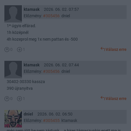
ktamask
2026. 06. 02. 07:57
Előzmény:
#305456
dniel
1* úgyis elfárad.
1h középnél
4h kozeprol meg 1x nem pattan és -500
0
1
Válasz erre
ktamask
2026. 06. 02. 07:44
Előzmény:
#305456
dniel
30402-30330 kassza
390 újranyitva
0
1
Válasz erre
dniel
2026. 06. 02. 06:50
Előzmény:
#305455
ktamask
még nem jött be nem zártunk... a hires támaszunkig esett ma is...