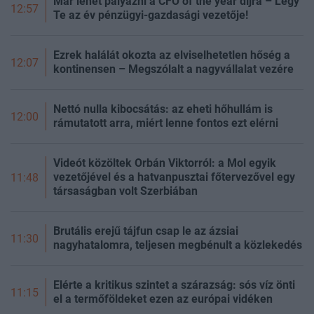
Már lehet pályázni a CFO of the year díjra – Légy
12:57
Te az év pénzügyi-gazdasági vezetője!
Ezrek halálát okozta az elviselhetetlen hőség a
12:07
kontinensen – Megszólalt a nagyvállalat vezére
Nettó nulla kibocsátás: az eheti hőhullám is
12:00
rámutatott arra, miért lenne fontos ezt elérni
Videót közöltek Orbán Viktorról: a Mol egyik
vezetőjével és a hatvanpusztai főtervezővel egy
11:48
társaságban volt Szerbiában
Brutális erejű tájfun csap le az ázsiai
11:30
nagyhatalomra, teljesen megbénult a közlekedés
Elérte a kritikus szintet a szárazság: sós víz önti
11:15
el a termőföldeket ezen az európai vidéken