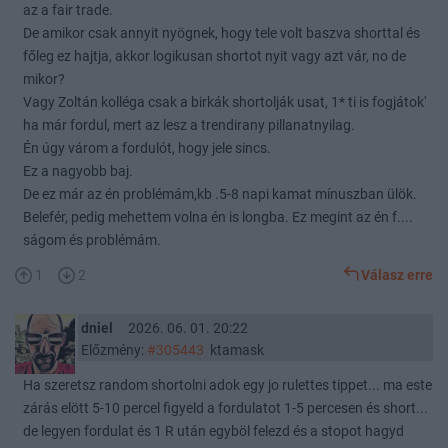
az a fair trade.
De amikor csak annyit nyögnek, hogy tele volt baszva shorttal és
főleg ez hajtja, akkor logikusan shortot nyit vagy azt vár, no de
mikor?
Vagy Zoltán kolléga csak a birkák shortolják usat, 1* ti is fogjátok'
ha már fordul, mert az lesz a trendirany pillanatnyilag.
Én úgy várom a fordulót, hogy jele sincs.
Ez a nagyobb baj.
De ez már az én problémám,kb .5-8 napi kamat mínuszban ülök.
Belefér, pedig mehettem volna én is longba. Ez megint az én f....
ságom és problémám.
1
2
Válasz erre
dniel
2026. 06. 01. 20:22
Előzmény:
#305443
ktamask
Ha szeretsz random shortolni adok egy jo rulettes tippet... ma este
zárás elött 5-10 percel figyeld a fordulatot 1-5 percesen és short...
de legyen fordulat és 1 R után egyböl felezd és a stopot hagyd