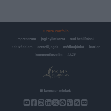
© 2026 Portfolio
impresszum
jogi nyilatkozat
süti beállítások
adatvédelem
szerzői jogok
médiaajánlat
karrier
kommentkezelés
ÁSZF
Itt keressen minket: