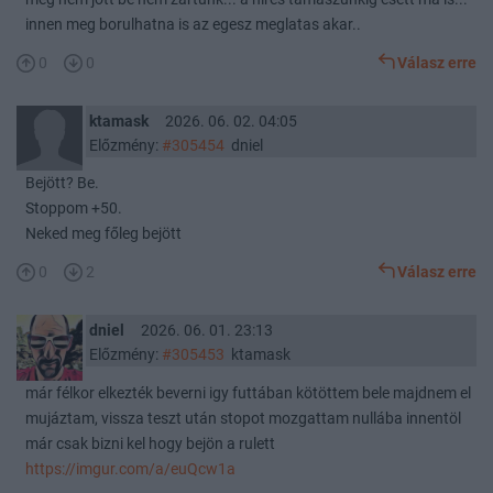
innen meg borulhatna is az egesz meglatas akar..
0
0
Válasz erre
ktamask
2026. 06. 02. 04:05
Előzmény:
#305454
dniel
Bejött? Be.
Stoppom +50.
Neked meg főleg bejött
0
2
Válasz erre
dniel
2026. 06. 01. 23:13
Előzmény:
#305453
ktamask
már félkor elkezték beverni igy futtában kötöttem bele majdnem el
mujáztam, vissza teszt után stopot mozgattam nullába innentöl
már csak bizni kel hogy bejön a rulett
https://imgur.com/a/euQcw1a