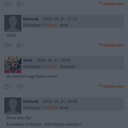
0
0
Válasz erre
ktamask
2026. 06. 01. 21:13
Előzmény:
#305452
dniel
Azzal
0
1
Válasz erre
dniel
2026. 06. 01. 20:47
Előzmény:
#305451
ktamask
de shorttal vagy benne nem?
0
0
Válasz erre
ktamask
2026. 06. 01. 20:45
Előzmény:
#305449
dniel
Mi az atya ég?
És amikor 21920rol. Volt longom daxban?