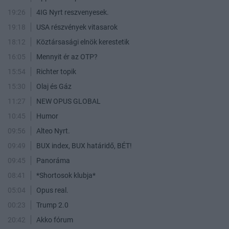
19:26
4IG Nyrt reszvenyesek.
19:18
USA részvények vitasarok
18:12
Köztársasági elnök kerestetik
16:05
Mennyit ér az OTP?
15:54
Richter topik
15:30
Olaj és Gáz
11:27
NEW OPUS GLOBAL
10:45
Humor
09:56
Alteo Nyrt.
09:49
BUX index, BUX határidő, BÉT!
09:45
Panoráma
08:41
*Shortosok klubja*
05:04
Opus real.
00:23
Trump 2.0
20:42
Akko fórum