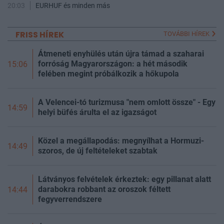
20:03
EURHUF és minden más
FRISS HÍREK
TOVÁBBI HÍREK
Átmeneti enyhülés után újra támad a szaharai
forróság Magyarországon: a hét második
15:06
felében megint próbálkozik a hőkupola
A Velencei-tó turizmusa "nem omlott össze" - Egy
14:59
helyi büfés árulta el az igazságot
Közel a megállapodás: megnyílhat a Hormuzi-
14:49
szoros, de új feltételeket szabtak
Látványos felvételek érkeztek: egy pillanat alatt
darabokra robbant az oroszok féltett
14:44
fegyverrendszere