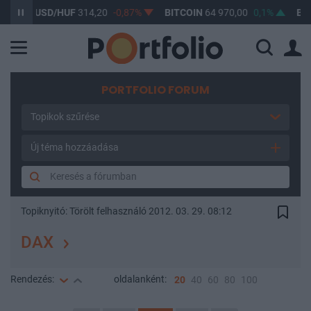
USD/HUF
314,20
-0,87%
BITCOIN
64 970,00
0,1%
BUX
1
PORTFOLIO FORUM
Topikok szűrése
Új téma hozzáadása
Topiknyitó:
Törölt felhasználó
2012. 03. 29. 08:12
DAX
Rendezés:
oldalanként:
20
40
60
80
100