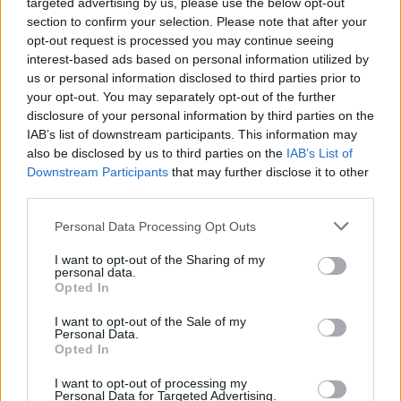
targeted advertising by us, please use the below opt-out
Miért nem zártam le, mert kb 10* pattant már az nq is a békére.
section to confirm your selection. Please note that after your
1* jön egy ilyen hír athn és megveszik, de meddig?
opt-out request is processed you may continue seeing
interest-based ads based on personal information utilized by
0
2
Válasz erre
us or personal information disclosed to third parties prior to
your opt-out. You may separately opt-out of the further
tom122
2026. 06. 01. 20:15
disclosure of your personal information by third parties on the
IAB’s list of downstream participants. This information may
also be disclosed by us to third parties on the
IAB’s List of
zártam én is NQ longot volt benne 320 pont,még jó,hogy
Downstream Participants
that may further disclose it to other
átaludtam az egészet.igy nem tudtam elöbb zárni.Reggel az NQ
third parties.
esés kezdésekor nyitottam shortot az nem jött be pedig pont
odáig jött le ahova vártam de az 5 perces visszatesztben
Personal Data Processing Opt Outs
lezártam,hagyhattam is volna mert a lehúzott stop pár pontra
I want to opt-out of the Sharing of my
fölötte volt .Egyébként 247 nél volt a támasz aminek a
personal data.
visszatesztelését vártam reggel és 257 volt nálam az alja.
Opted In
NQ ban most szebben lehet látni a szinteket mint DAX-
I want to opt-out of the Sale of my
vab,legalábbis nekem elég katyvasz a DAX.Ott arra számítok mivel
Personal Data.
alá ment az emelkedő szakasznak még ha csak minimálisan
Opted In
is,akkor holnap lefele veszi az irányt.
I want to opt-out of processing my
Nem követtem a híreket, de NQ nak a 16 órás adata volt ami
Personal Data for Targeted Advertising.