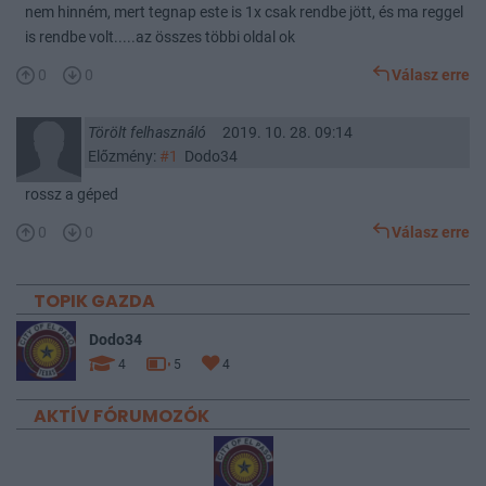
nem hinném, mert tegnap este is 1x csak rendbe jött, és ma reggel
is rendbe volt.....az összes többi oldal ok
0
0
Válasz erre
Törölt felhasználó
2019. 10. 28. 09:14
Előzmény:
#1
Dodo34
rossz a géped
0
0
Válasz erre
TOPIK GAZDA
Dodo34
4
5
4
AKTÍV FÓRUMOZÓK