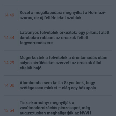
Közel a megállapodás: megnyílhat a Hormuzi-
14:49
szoros, de új feltételeket szabtak
Látványos felvételek érkeztek: egy pillanat alatt
darabokra robbant az oroszok féltett
14:44
fegyverrendszere
Megérkeztek a felvételek a dróntámadás után:
súlyos sérüléseket szerzett az oroszok által
14:29
eltalált hajó
Atombomba sem kell a Skynetnek, hogy
14:00
szétégessen minket – elég egy hőkupola
Tisza-kormány: megnyitják a
vasútmodernizációs pénzcsapot, még
13:54
augusztusban meghallgatják az NVVH