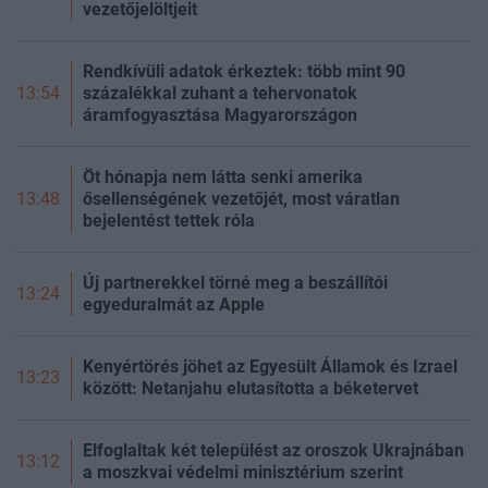
vezetőjelöltjeit
Rendkívüli adatok érkeztek: több mint 90
százalékkal zuhant a tehervonatok
13:54
áramfogyasztása Magyarországon
Öt hónapja nem látta senki amerika
ősellenségének vezetőjét, most váratlan
13:48
bejelentést tettek róla
Új partnerekkel törné meg a beszállítói
13:24
egyeduralmát az Apple
Kenyértörés jöhet az Egyesült Államok és Izrael
13:23
között: Netanjahu elutasította a béketervet
Elfoglaltak két települést az oroszok Ukrajnában
13:12
a moszkvai védelmi minisztérium szerint