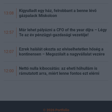
Kigyulladt egy ház, felrobbant a benne lévő
13:08
gázpalack Miskolcon
Már lehet pályázni a CFO of the year díjra – Légy
12:57
Te az év pénzügyi-gazdasági vezetője!
Ezrek halálát okozta az elviselhetetlen hőség a
12:07
kontinensen – Megszólalt a nagyvállalat vezére
Nettó nulla kibocsátás: az eheti hőhullám is
12:00
rámutatott arra, miért lenne fontos ezt elérni
© 2026 Portfolio