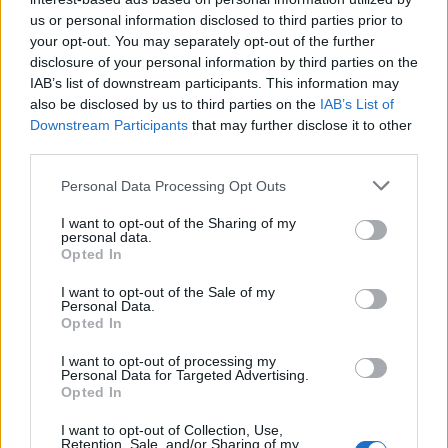
18:12
Köztársasági elnök kerestetik
us or personal information disclosed to third parties prior to
16:05
Mennyit ér az OTP?
your opt-out. You may separately opt-out of the further
disclosure of your personal information by third parties on the
15:54
Richter topik
IAB’s list of downstream participants. This information may
15:30
Olaj és Gáz
also be disclosed by us to third parties on the
IAB’s List of
11:27
NEW OPUS GLOBAL
Downstream Participants
that may further disclose it to other
third parties.
10:45
Humor
09:56
Alteo Nyrt.
Personal Data Processing Opt Outs
09:49
BUX index, BUX határidő, BÉT!
I want to opt-out of the Sharing of my
personal data.
09:45
Panoráma
Opted In
08:41
*Shortosok klubja*
I want to opt-out of the Sale of my
05:04
Opus real.
Personal Data.
Opted In
00:23
Trump 2.0
I want to opt-out of processing my
Personal Data for Targeted Advertising.
FRISS HÍREK
TOVÁBBI HÍREK
Opted In
Joseph Stiglitz: Trump képmutatóan talált új
I want to opt-out of Collection, Use,
16:00
ürügyet a vámháborújához
Retention, Sale, and/or Sharing of my