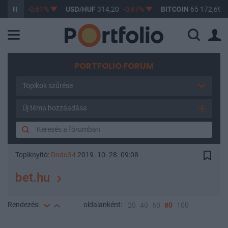
63,17
-0,61%
USD/HUF
314,20
-0,87%
BITCOIN
65 172,69
0,
PORTFOLIO FORUM
Topikok szűrése
Új téma hozzáadása
Topiknyitó:
Dodo34
2019. 10. 28. 09:08
bet.hu
Rendezés:
oldalanként:
20
40
60
80
100