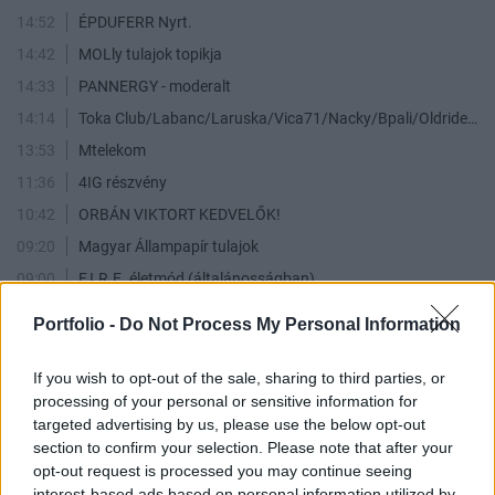
14:52
ÉPDUFERR Nyrt.
14:42
MOLly tulajok topikja
14:33
PANNERGY - moderalt
14:14
Toka Club/Labanc/Laruska/Vica71/Nacky/Bpali/Oldrider/Josefernando/Mcbull/Kawaszabi
13:53
Mtelekom
11:36
4IG részvény
10:42
ORBÁN VIKTORT KEDVELŐK!
09:20
Magyar Állampapír tulajok
09:00
F.I.R.E. életmód (általánosságban)
08:56
Orosz - Ukrán háború - trollmentes topik
Portfolio -
Do Not Process My Personal Information
00:34
EUR/HUF
22:22
Akkocska
If you wish to opt-out of the sale, sharing to third parties, or
processing of your personal or sensitive information for
20:52
Hadiipar-nukleáris-urán és minden ami hozzá kapcsolódik
targeted advertising by us, please use the below opt-out
19:26
4IG Nyrt reszvenyesek.
section to confirm your selection. Please note that after your
19:18
USA részvények vitasarok
opt-out request is processed you may continue seeing
interest-based ads based on personal information utilized by