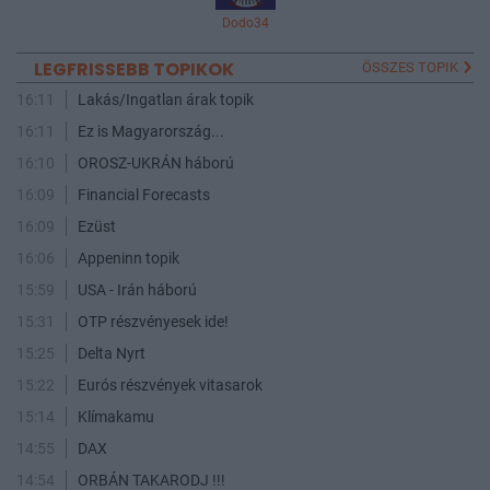
Dodo34
LEGFRISSEBB TOPIKOK
ÖSSZES TOPIK
16:11
Lakás/Ingatlan árak topik
16:11
Ez is Magyarország...
16:10
OROSZ-UKRÁN háború
16:09
Financial Forecasts
16:09
Ezüst
16:06
Appeninn topik
15:59
USA - Irán háború
15:31
OTP részvényesek ide!
15:25
Delta Nyrt
15:22
Eurós részvények vitasarok
15:14
Klímakamu
14:55
DAX
14:54
ORBÁN TAKARODJ !!!