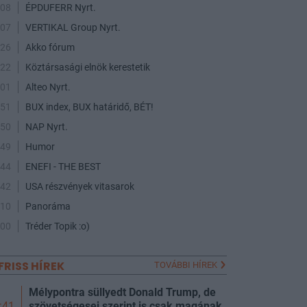
:08
ÉPDUFERR Nyrt.
:07
VERTIKAL Group Nyrt.
:26
Akko fórum
:22
Köztársasági elnök kerestetik
:01
Alteo Nyrt.
:51
BUX index, BUX határidő, BÉT!
:50
NAP Nyrt.
:49
Humor
:44
ENEFI - THE BEST
:42
USA részvények vitasarok
:10
Panoráma
:00
Tréder Topik :o)
FRISS HÍREK
TOVÁBBI HÍREK
Mélypontra süllyedt Donald Trump, de
szövetségesei szerint is csak magának
:41