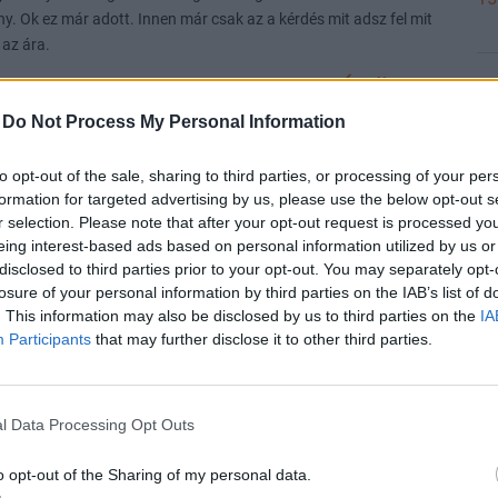
y. Ok ez már adott. Innen már csak az a kérdés mit adsz fel mit
i az ára.
Válasz erre
15
-
Do Not Process My Personal Information
#675
to opt-out of the sale, sharing to third parties, or processing of your per
15
eljes katyvasz..... Pedig 16 éve nyomom.
formation for targeted advertising by us, please use the below opt-out s
p múlva újra osszevesznek, megint zárva.
r selection. Please note that after your opt-out request is processed y
y? 4.5szorosen nagyobb mint Németország 92 milliós
eing interest-based ads based on personal information utilized by us or
15
disclosed to third parties prior to your opt-out. You may separately opt-
losure of your personal information by third parties on the IAB’s list of
karja akkor kurva gyorsan abba kellene hagyni, amit csinál m ez t
. This information may also be disclosed by us to third parties on the
IA
 elegendő. És akkor nem az lesz a kérdés hogy mennyi az olaj
15
Participants
that may further disclose it to other third parties.
akadék szelen táncol inkább foglalkozzon azzal.
15
l Data Processing Opt Outs
z volt hogy addig mennek amíg egy erősebb meg nem állítja
dése láthatjuk most. De USA ha partner benne akkor Irantol
o opt-out of the Sharing of my personal data.