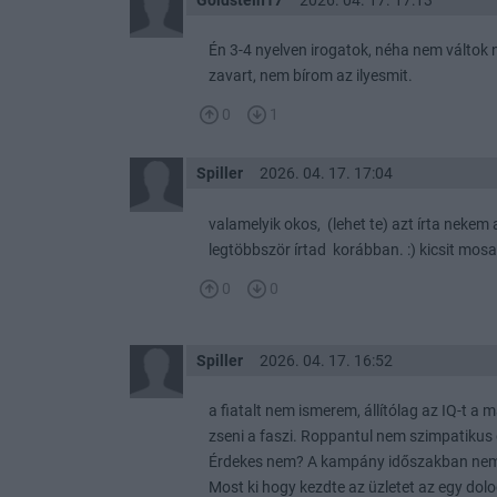
Goldstein17
2026. 04. 17. 17:13
Én 3-4 nyelven irogatok, néha nem váltok 
zavart, nem bírom az ilyesmit.
0
1
Spiller
2026. 04. 17. 17:04
valamelyik okos, (lehet te) azt írta nekem 
legtöbbször írtad korábban. :) kicsit mo
0
0
Spiller
2026. 04. 17. 16:52
a fiatalt nem ismerem, állítólag az IQ-t 
zseni a faszi. Roppantul nem szimpatikus
Érdekes nem? A kampány időszakban nem 
Most ki hogy kezdte az üzletet az egy dolog