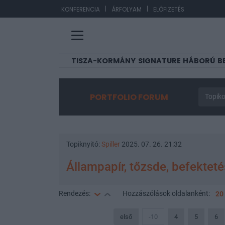
|
|
EUR/
KONFERENCIA
ÁRFOLYAM
ELŐFIZETÉS
TISZA-KORMÁNY
SIGNATURE
HÁBORÚ
B
PORTFOLIO FORUM
Topiko
Topiknyitó:
Spiller
2025. 07. 26. 21:32
Állampapír, tőzsde, befektet
Rendezés:
Hozzászólások
oldalanként:
20
első
-10
4
5
6