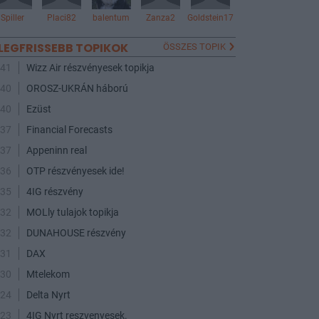
Spiller
Placi82
balentum
Zanza2
Goldstein17
LEGFRISSEBB TOPIKOK
ÖSSZES TOPIK
:41
Wizz Air részvényesek topikja
:40
OROSZ-UKRÁN háború
:40
Ezüst
:37
Financial Forecasts
:37
Appeninn real
:36
OTP részvényesek ide!
:35
4IG részvény
:32
MOLly tulajok topikja
:32
DUNAHOUSE részvény
:31
DAX
:30
Mtelekom
:24
Delta Nyrt
:23
4IG Nyrt reszvenyesek.