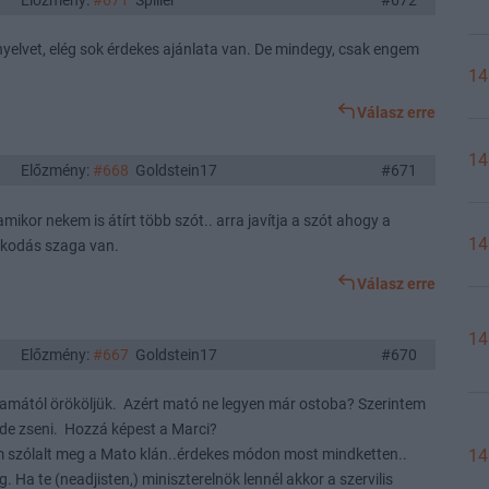
Előzmény:
#671
Spiller
#672
nyelvet, elég sok érdekes ajánlata van. De mindegy, csak engem
14
Válasz erre
14
Előzmény:
#668
Goldstein17
#671
amikor nekem is átírt több szót.. arra javítja a szót ahogy a
14
sakodás szaga van.
Válasz erre
14
Előzmény:
#667
Goldstein17
#670
a mamától örököljük. Azért mató ne legyen már ostoba? Szerintem
 de zseni. Hozzá képest a Marci?
szólalt meg a Mato klán..érdekes módon most mindketten..
14
. Ha te (neadjisten,) miniszterelnök lennél akkor a szervilis