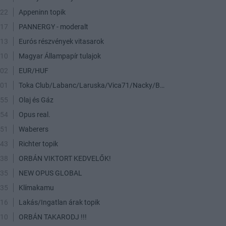
:22
Appeninn topik
:17
PANNERGY - moderalt
:13
Eurós részvények vitasarok
:10
Magyar Állampapír tulajok
:02
EUR/HUF
:01
Toka Club/Labanc/Laruska/Vica71/Nacky/Bpali/Oldrider/Josefernando/Mcbull/Kawaszabi
:55
Olaj és Gáz
:54
Opus real.
:51
Waberers
:43
Richter topik
:38
ORBÁN VIKTORT KEDVELŐK!
:35
NEW OPUS GLOBAL
:35
Klímakamu
:16
Lakás/Ingatlan árak topik
:10
ORBÁN TAKARODJ !!!