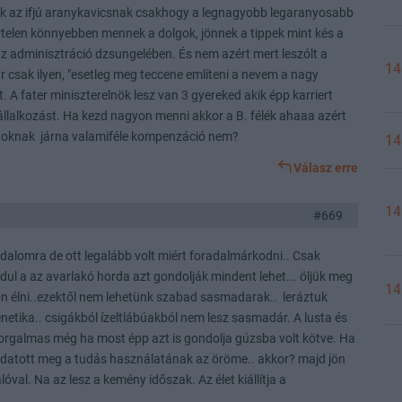
k az ifjú aranykavicsnak csakhogy a legnagyobb legaranyosabb
hirtelen könnyebben mennek a dolgok, jönnek a tippek mint kés a
z adminisztráció dzsungelében. És nem azért mert leszólt a
14
 csak ilyen, "esetleg meg teccene említeni a nevem a nagy
 A fater miniszterelnök lesz van 3 gyereked akik épp karriert
vállalkozást. Ha kezd nagyon menni akkor a B. félék ahaaa azért
átoknak járna valamiféle kompenzáció nem?
14
Válasz erre
14
#669
adalomra de ott legalább volt miért foradalmárkodni.. Csak
dul a az avarlakó horda azt gondolják mindent lehet... öljük meg
14
n élni..ezektől nem lehetünk szabad sasmadarak.. leráztuk
netika.. csigákból ízeltlábúakból nem lesz sasmadár. A lusta és
zorgalmas még ha most épp azt is gondolja gúzsba volt kötve. Ha
adatott meg a tudás használatának az öröme.. akkor? majd jön
óval. Na az lesz a kemény időszak. Az élet kiállítja a