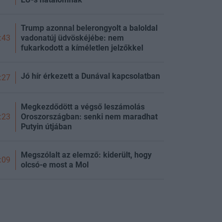
Trump azonnal belerongyolt a baloldal
vadonatúj üdvöskéjébe: nem
:43
fukarkodott a kíméletlen jelzőkkel
Jó hír érkezett a Dunával kapcsolatban
:27
Megkezdődött a végső leszámolás
Oroszországban: senki nem maradhat
:23
Putyin útjában
Megszólalt az elemző: kiderült, hogy
:09
olcsó-e most a Mol