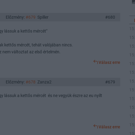
Előzmény:
#679
Spiller
#680
15
ogy lássuk a kettős mércét"
15
nak kettős mércét, tehát valójában nincs.
15
 nem változtat az első értelmén.
15
Válasz erre
15
15
15
Előzmény:
#678
Zanza2
#679
15
ogy lássuk a kettős mércét és ne vegyük észre az eu nyílt
15
15
15
15
Válasz erre
15