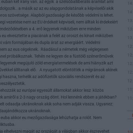
euban két irány van. az egyik a szélsőballiberális áramlat ami
14
dolgozik.. a másik az az eu alapgondolatának a képviselői akik
14
ros szövetsége. Alapból gazdasági de később védelmi is lehet.
13
legi vezetése nem az EU érdekeit képviseli, nem álltak ki érdekeiért
trendeződésében a 4. erő legyenek miközben erre minden
13
 eu elvesztette a piacának a felét az oroszt és kínait miközben
13
ki vám formájában és dupla árat az energiáért. Védelmi
12
t nem az eus cégeknek. Ráadásul a németek még véglegesen
12
nel próbálkoznak. Tehén ne legyen de a füstölő szénerőművek
egyenek megújuló zöld energiatermelések de ami hiányzik azt
12
ekkel állítanak elő. A nyugatott elöntötték a migránsok akinek
12
haszna, terhelik az adófizetők szociális rendszerét és az
12
veszélyeztetik.
11
ehozzák az európai egyesült államokat akkor lesz közös
ek amiről a 2-3 nagy ország dönt. Hol lennénk ebben a játékban?
11
hitelt odaadja ukránoknak akik soha nem adják vissza. Ugyanez:
 odaajándékozza ukránoknak.
at euba akkor eu mezőgazdasága lehúzhatja a rolót. Nem
liktusba.
ja elhelyezni magát az országát a világban akkor észrevehet
15