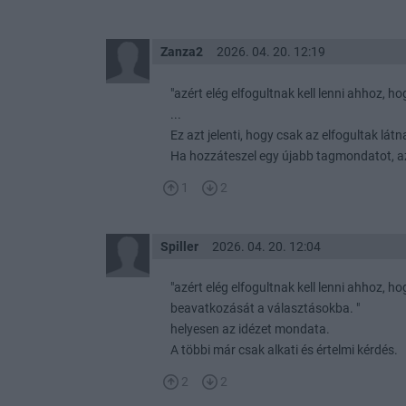
Zanza2
2026. 04. 20. 12:19
"azért elég elfogultnak kell lenni ahhoz, h
...
Ez azt jelenti, hogy csak az elfogultak lát
Ha hozzáteszel egy újabb tagmondatot, az
1
2
Spiller
2026. 04. 20. 12:04
"azért elég elfogultnak kell lenni ahhoz, h
beavatkozását a választásokba. "
helyesen az idézet mondata.
A többi már csak alkati és értelmi kérdés.
2
2