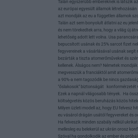
Talán egyszerűbb embereknek is látszik az 
az európai egyesült államok létrehozásán 
azt mondják az eu a független államok szo
Talán azt sem bonyolult átlatni az eu jelen
és nem törekedtek arra, hogy a világ új á
lehetőség adott lett volna. Usa parancsára
bepucsított usának és 25% sarcot fizet ne
fegyvereinek a vásárlásával usának segí
bezárták a tiszta atomerőműveket és szén
kellenek. Álságos nem? Németek mondják l
megvesszük a franciáktól amit atomerőműv
a 90%-a nem tagozódik be nincs gazdasági 
"őslakosok" biztonságát konformérzetét 
Ezek a napnál világosabb tények. Ha össz
költségvetés közös beruházás közös hitel
Milyen üzleti modell az, hogy EU felvesz 
eu vásárol drágán usától fegyvereket és
Ha felveszik minden szabály nélkül ukrik
mellesleg eu belekerül az ukrán orosz konf
Szóval ha gondolkodik az ember és próbál