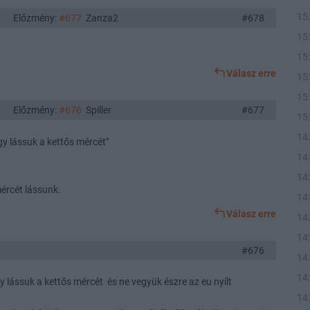
15
Előzmény:
#677
Zanza2
#678
15
15
Válasz erre
15
15
Előzmény:
#676
Spiller
#677
15
14
ogy lássuk a kettős mércét"
14
14
mércét lássunk.
14
Válasz erre
14
14
#676
14
14
gy lássuk a kettős mércét és ne vegyük észre az eu nyílt
14