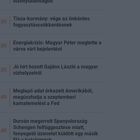
bizonytalanságba
Tisza-kormány: vége az önkéntes
:55
fogyasztáscsökkentésnek
Energiakrízis: Magyar Péter megtette a
:55
várva várt bejelentést
Jó hírt hozott Gajdos László a magyar
:55
vízhelyzetről
Meglepő adat érkezett Amerikából,
megúszhatja a szeptemberi
:49
kamatemelést a Fed
Durván megorrolt Spanyolország
Schengen felfüggesztése miatt,
:48
fenyegető üzenetet küldött egy másik
EU-s hatalomnak