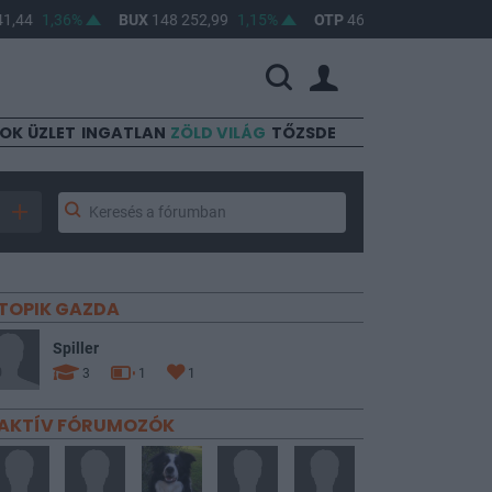
4
1,36%
BUX
148 252,99
1,15%
OTP
46 820
2%
MOL
4 6
SOK
ÜZLET
INGATLAN
ZÖLD VILÁG
TŐZSDE
TOPIK GAZDA
Spiller
3
1
1
AKTÍV FÓRUMOZÓK