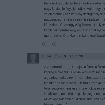
bankárok és üzletemberek kedveskednéne
nagy kavics felfigyeljen rájuk. Valahogy 
vajon mennek át a kérvények engedélyek a
nagyember, hanem a szervilis rendszer már
kősziklának" Amúgy elég faramuci helyzet.
kezdenek befutni vagy épp futtat fel egy 
mert a fater. De akkor a rokonoknak bar
1
1
Spiller
2026. 04. 17. 16:39
A 2. pontnál tartunk. hajaz a francia forr
képileg a plasztikus példa kedvéért: megin
a gazdagokat.. ezektől nem lehet szabado
igáinkat na majd most. De hát a fránya ge
tehetségtelen nem lesz hirtelen okos és s
valaki soha nem érti meg a lényeget nem 
az az időszak amikor szembesülni kell a val
bizonyítványt. :)