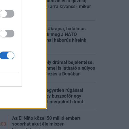
Nagy mozgások benzin és a gázolaj
árában: mindenki arra kíváncsi, mikor
:22
tankoljon
Elitklubba lép be Ukrajna, hatalmas
robbanást előztek meg a NATO
:20
repterén – Ukrajnai háborús híreink
pénteken
Karácsony Gergely drámai bejelentése:
már szabad szemmel is látható a súlyos
:19
környezetszennyezés a Dunában
Megerősítették: egyetlen rúgással
hatástalanított egy buszsofőr egy
:06
robbanóanyaggal megrakott drónt
Az El Niño közel 50 millió embert
sodorhat akut élelmiszer-
:00