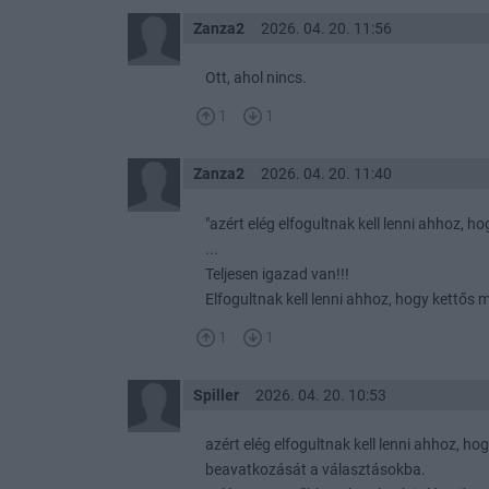
Zanza2
2026. 04. 20. 11:56
Ott, ahol nincs.
1
1
Zanza2
2026. 04. 20. 11:40
"azért elég elfogultnak kell lenni ahhoz, h
...
Teljesen igazad van!!!
Elfogultnak kell lenni ahhoz, hogy kettős 
1
1
Spiller
2026. 04. 20. 10:53
azért elég elfogultnak kell lenni ahhoz, ho
beavatkozását a választásokba.