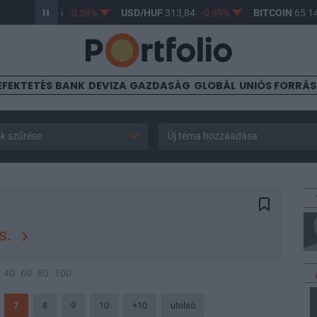
HUF
363,25
-0,59%
USD/HUF
313,84
-0,99%
BITCOIN
65 141,4
EFEKTETÉS
BANK
DEVIZA
GAZDASÁG
GLOBÁL
UNIÓS FORRÁ
k szűrése
Új téma hozzáadása
és.
40
60
80
100
7
8
9
10
+10
utolsó