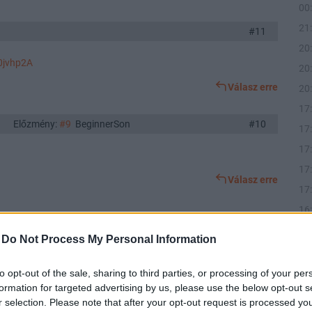
00
21
#11
20
0jvhp2A
20
Válasz erre
20
17
Előzmény:
#9
BeginnerSon
#10
17
17
17
Válasz erre
17
16
Előzmény:
#8
rbbj11
#9
16
-
Do Not Process My Personal Information
to opt-out of the sale, sharing to third parties, or processing of your per
Válasz erre
formation for targeted advertising by us, please use the below opt-out s
r selection. Please note that after your opt-out request is processed y
12