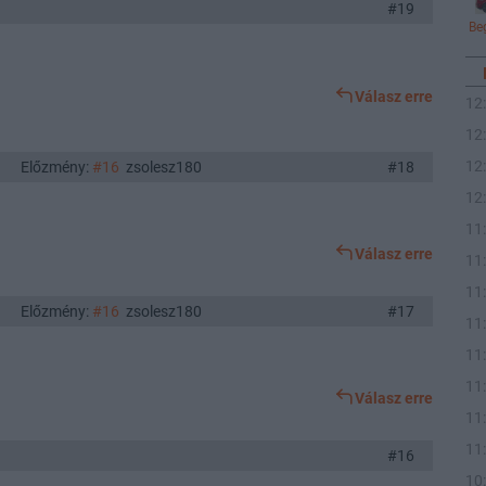
#19
Be
Válasz erre
12
12
12
Előzmény:
#16
zsolesz180
#18
12
11
Válasz erre
11
11
Előzmény:
#16
zsolesz180
#17
11
11
11
Válasz erre
11
11
#16
10