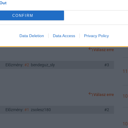
Out
11
Válasz erre
CONFIRM
Előzmény:
#3
BeginnerSon
#4
Data Deletion
Data Access
Privacy Policy
11
Válasz erre
Előzmény:
#2
bendeguz_sly
#3
11
Válasz erre
10
Előzmény:
#1
zsolesz180
#2
10