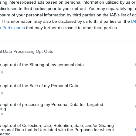
eing interest-based ads based on personal information utilized by us or
Előzmény:
#7
Zsimo
#8
disclosed to third parties prior to your opt-out. You may separately opt-
losure of your personal information by third parties on the IAB’s list of
. This information may also be disclosed by us to third parties on the
IA
Válasz erre
Participants
that may further disclose it to other third parties.
11
#7
l Data Processing Opt Outs
11
o opt-out of the Sharing of my personal data.
Válasz erre
In
#6
o opt-out of the Sale of my Personal Data.
11
In
to opt-out of processing my Personal Data for Targeted
Válasz erre
ing.
In
11
Előzmény:
#4
bendeguz_sly
#5
o opt-out of Collection, Use, Retention, Sale, and/or Sharing
ersonal Data that Is Unrelated with the Purposes for which it
lected.