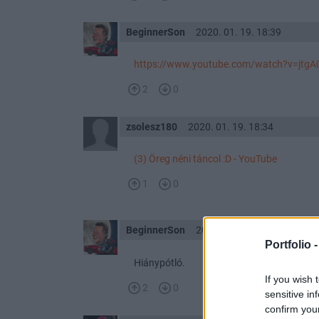
BeginnerSon
2020. 01. 19. 18:39
https://www.youtube.com/watch?v=jtgA
2
0
zsolesz180
2020. 01. 19. 18:34
(3) Öreg néni táncol :D - YouTube
1
0
BeginnerSon
2020. 01. 19. 15:59
Portfolio 
Hiánypótló.
If you wish 
2
0
sensitive in
confirm you