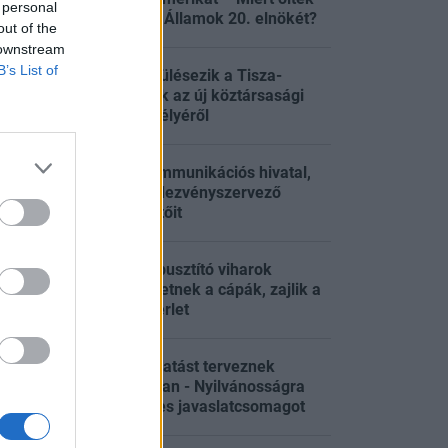
 personal
meg az Egyesült Államok 20. elnökét?
out of the
 downstream
B’s List of
Tisza-kormány: ülésezik a Tisza-
frakció, döntenek az új köztársasági
:58
elnökjelölt személyéről
Leváltották a kommunikációs hivatal,
és az állami rendezvényszervező
:58
ügynökség vezetőit
Friss kutatás: a pusztító viharok
előrejelzései lehetnek a cápák, zajlik a
:51
tudományos kísérlet
Gyökeres változtatást terveznek
magyar iskolákban - Nyilvánosságra
:31
hozták a részletes javaslatcsomagot