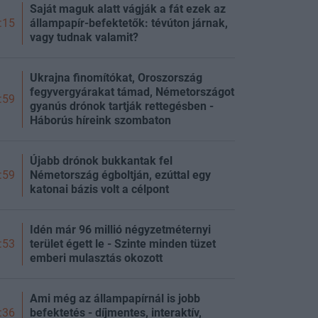
Saját maguk alatt vágják a fát ezek az
állampapír-befektetők: tévúton járnak,
:15
vagy tudnak valamit?
Ukrajna finomítókat, Oroszország
fegyvergyárakat támad, Németországot
:59
gyanús drónok tartják rettegésben -
Háborús híreink szombaton
Újabb drónok bukkantak fel
Németország égboltján, ezúttal egy
:59
katonai bázis volt a célpont
Idén már 96 millió négyzetméternyi
terület égett le - Szinte minden tüzet
:53
emberi mulasztás okozott
Ami még az állampapírnál is jobb
befektetés - díjmentes, interaktív,
:36