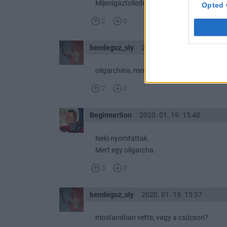
Mijenigaztolledd.
Opted 
2
0
bendeguz_sly
2020. 01. 19. 15:40
oligarchina, mert néni
2
0
BeginnerSon
2020. 01. 19. 15:40
Neki nyomtattak.
Mert egy oligarcha.
3
0
bendeguz_sly
2020. 01. 19. 15:37
mostanában vette, vagy a csúcson?