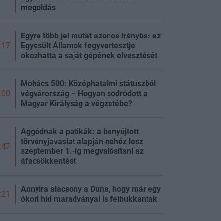
megoldás
Egyre több jel mutat azonos irányba: az
Egyesült Államok fegyvertesztje
:17
okozhatta a saját gépének elvesztését
Mohács 500: Középhatalmi státuszból
végvárország – Hogyan sodródott a
:00
Magyar Királyság a végzetébe?
Aggódnak a patikák: a benyújtott
törvényjavaslat alapján nehéz lesz
:47
szeptember 1.-ig megvalósítani az
áfacsökkentést
Annyira alacsony a Duna, hogy már egy
:21
ókori híd maradványai is felbukkantak