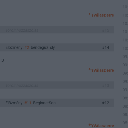
10
Válasz erre
10
10
Törölt hozzászólás
#15
10
10
Előzmény:
#2
bendeguz_sly
#14
10
09
 :D
09
Válasz erre
09
09
Törölt hozzászólás
#13
09
08
Előzmény:
#11
BeginnerSon
#12
08
08
05
Válasz erre