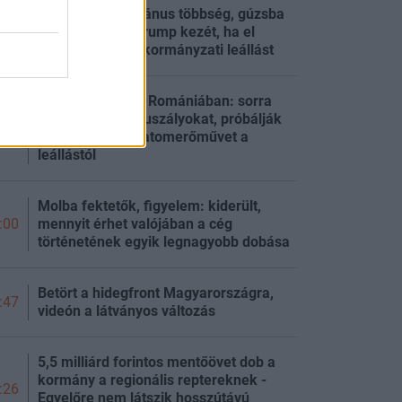
Hiába a republikánus többség, gúzsba
kötnék Donald Trump kezét, ha el
:23
akarja kerülni a kormányzati leállást
Drasztikus lépés Romániában: sorra
süllyesztik el az uszályokat, próbálják
:07
megmenteni az atomerőművet a
leállástól
Molba fektetők, figyelem: kiderült,
mennyit érhet valójában a cég
:00
történetének egyik legnagyobb dobása
Betört a hidegfront Magyarországra,
:47
videón a látványos változás
5,5 milliárd forintos mentőövet dob a
kormány a regionális reptereknek -
:26
Egyelőre nem látszik hosszútávú