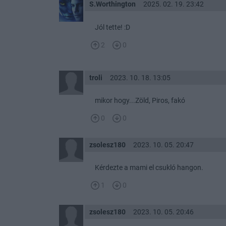
S.Worthington
2025. 02. 19. 23:42
Jól tette! :D
2
0
troli
2023. 10. 18. 13:05
mikor hogy...Zöld, Piros, fakó
0
0
zsolesz180
2023. 10. 05. 20:47
Kérdezte a mami el csukló hangon.
1
0
zsolesz180
2023. 10. 05. 20:46