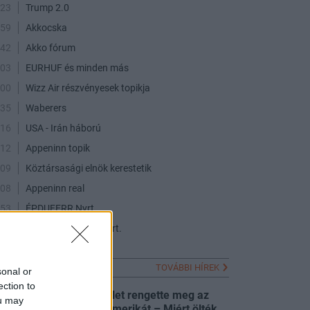
:23
Trump 2.0
:59
Akkocska
:42
Akko fórum
:03
EURHUF és minden más
:00
Wizz Air részvényesek topikja
:35
Waberers
:16
USA - Irán háború
:12
Appeninn topik
:09
Köztársasági elnök kerestetik
:08
Appeninn real
:53
ÉPDUFERR Nyrt.
:50
VERTIKAL Group Nyrt.
FRISS HÍREK
TOVÁBBI HÍREK
sonal or
ection to
Váratlan merénylet rengette meg az
ou may
aranykorát élő Amerikát – Miért ölték
:00