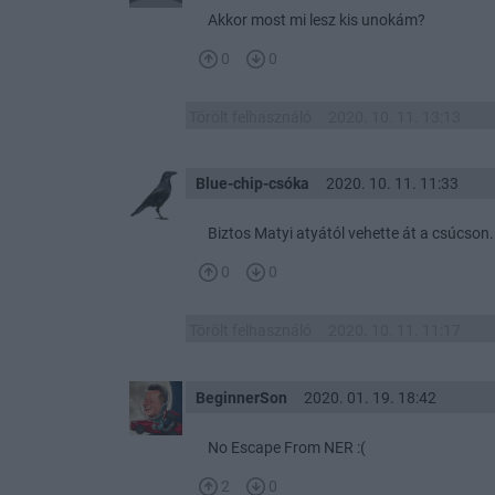
Akkor most mi lesz kis unokám?
0
0
Törölt felhasználó
2020. 10. 11. 13:13
Blue-chip-csóka
2020. 10. 11. 11:33
Biztos Matyi atyától vehette át a csúcson.
0
0
Törölt felhasználó
2020. 10. 11. 11:17
BeginnerSon
2020. 01. 19. 18:42
No Escape From NER :(
2
0