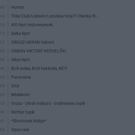
:45
Humor
:34
Toka Club/Labanc/Laruska/Vica71/Nacky/Bpali/Oldrider/Josefernando/Mcbull/Kawaszabi
:24
4IG Nyrt reszvenyesek.
:15
Delta Nyrt
:07
OROSZ-UKRÁN háború
:06
ORBÁN VIKTORT KEDVELŐK!
:56
Alteo Nyrt.
:49
BUX index, BUX határidő, BÉT!
:45
Panoráma
:09
DAX
:00
Mtelekom
:59
Orosz - Ukrán háború - trollmentes topik
:49
Richter topik
:41
*Shortosok klubja*
:04
Opus real.