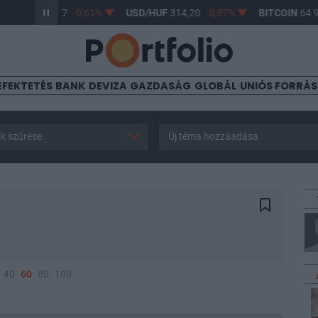
/HUF
363,17
-0,61%
USD/HUF
314,20
-0,87%
BITCOIN
64 954,
EFEKTETÉS
BANK
DEVIZA
GAZDASÁG
GLOBÁL
UNIÓS FORRÁ
k szűrése
Új téma hozzáadása
40
60
80
100