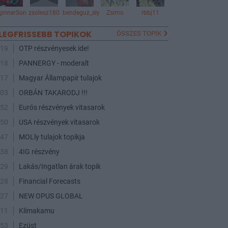
ginnerSon
zsolesz180
bendeguz_sly
Zsimo
rbbj11
LEGFRISSEBB TOPIKOK
ÖSSZES TOPIK
:19
OTP részvényesek ide!
:18
PANNERGY - moderalt
:17
Magyar Állampapír tulajok
:03
ORBÁN TAKARODJ !!!
:52
Eurós részvények vitasarok
:50
USA részvények vitasarok
:47
MOLly tulajok topikja
:38
4IG részvény
:29
Lakás/Ingatlan árak topik
:28
Financial Forecasts
:27
NEW OPUS GLOBAL
:11
Klímakamu
:53
Ezüst