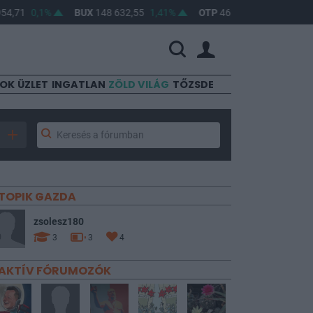
71
0,1%
BUX
148 632,55
1,41%
OTP
46 890
2,16%
MOL
SOK
ÜZLET
INGATLAN
ZÖLD VILÁG
TŐZSDE
TOPIK GAZDA
zsolesz180
3
3
4
AKTÍV FÓRUMOZÓK