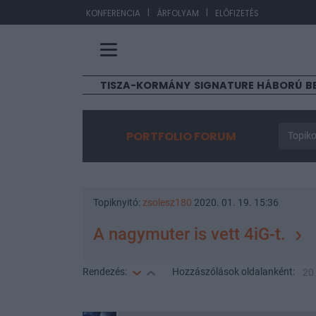
|
|
EUR
KONFERENCIA
ÁRFOLYAM
ELŐFIZETÉS
TISZA-KORMÁNY
SIGNATURE
HÁBORÚ
B
PORTFOLIO FORUM
Topiko
Topiknyitó:
zsolesz180
2020. 01. 19. 15:36
A nagymuter is vett 4iG-t.
Rendezés:
Hozzászólások
oldalanként:
20