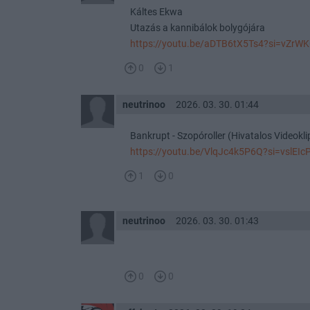
Káltes Ekwa
Utazás a kannibálok bolygójára
https://youtu.be/aDTB6tX5Ts4?si=vZr
0
1
neutrinoo
2026. 03. 30. 01:44
Bankrupt - Szopóroller (Hivatalos Videokli
https://youtu.be/VlqJc4k5P6Q?si=vslEI
1
0
neutrinoo
2026. 03. 30. 01:43
0
0