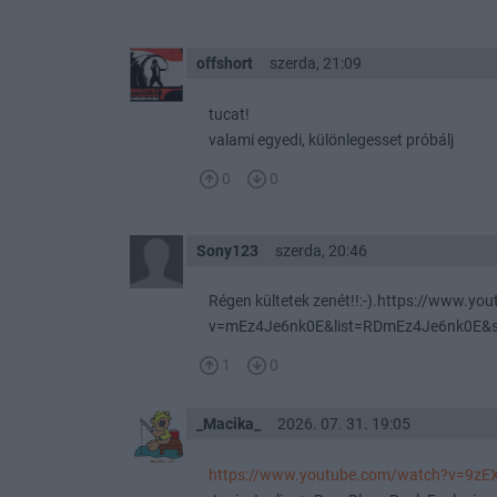
offshort
szerda, 21:09
tucat!
valami egyedi, különlegesset próbálj
0
0
Sony123
szerda, 20:46
Régen kültetek zenét!!:-).https://www.y
v=mEz4Je6nk0E&list=RDmEz4Je6nk0E&st
1
0
_Macika_
2026. 07. 31. 19:05
https://www.youtube.com/watch?v=9zE