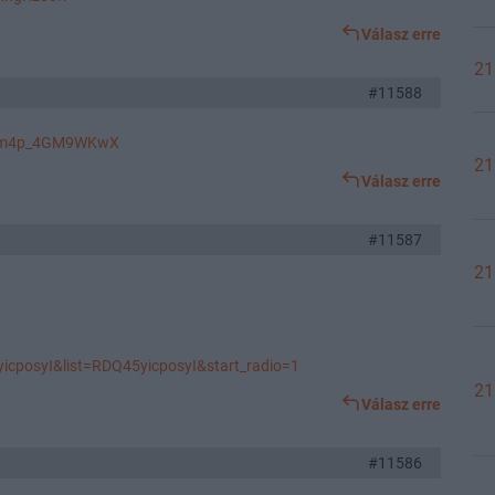
Válasz erre
21
#11588
AkBm4p_4GM9WKwX
21
Válasz erre
#11587
21
cposyI&list=RDQ45yicposyI&start_radio=1
21
Válasz erre
#11586