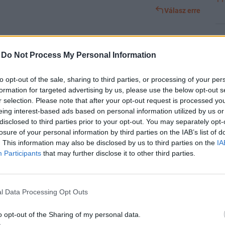
Válasz erre
#11594
10
-
Do Not Process My Personal Information
(hivatalos videoklip)
https://youtu.be/y-lcihCF-AI?si=qvK6u9-
to opt-out of the sale, sharing to third parties, or processing of your per
formation for targeted advertising by us, please use the below opt-out s
Válasz erre
r selection. Please note that after your opt-out request is processed y
10
eing interest-based ads based on personal information utilized by us or
disclosed to third parties prior to your opt-out. You may separately opt-
Előzmény:
#11592
_Macika_
#11593
losure of your personal information by third parties on the IAB’s list of
. This information may also be disclosed by us to third parties on the
IA
Participants
that may further disclose it to other third parties.
10
Válasz erre
#11592
l Data Processing Opt Outs
10
f92wS9TY
o opt-out of the Sharing of my personal data.
AN PARLIAMENT BUILDING
Toltsd le! Mentsd el! Oszd meg!