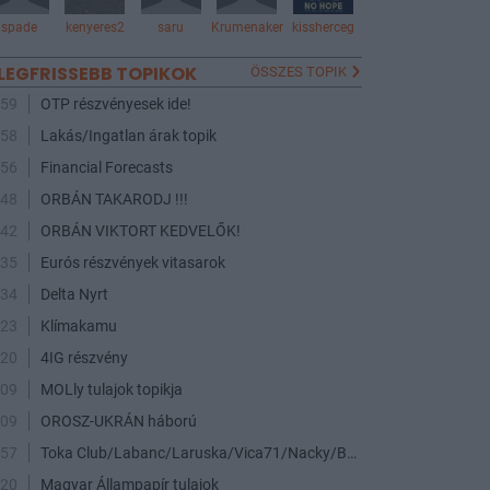
spade
kenyeres2
saru
Krumenaker
kissherceg
LEGFRISSEBB TOPIKOK
ÖSSZES TOPIK
:59
OTP részvényesek ide!
:58
Lakás/Ingatlan árak topik
:56
Financial Forecasts
:48
ORBÁN TAKARODJ !!!
:42
ORBÁN VIKTORT KEDVELŐK!
:35
Eurós részvények vitasarok
:34
Delta Nyrt
:23
Klímakamu
:20
4IG részvény
:09
MOLly tulajok topikja
:09
OROSZ-UKRÁN háború
:57
Toka Club/Labanc/Laruska/Vica71/Nacky/Bpali/Oldrider/Josefernando/Mcbull/Kawaszabi
:20
Magyar Állampapír tulajok