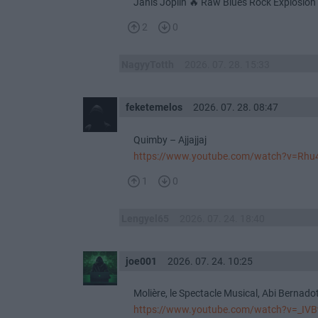
Janis Joplin 🔥 Raw Blues Rock Explosion
2
0
NagyyTotth
2026. 07. 28. 15:33
feketemelos
2026. 07. 28. 08:47
Quimby – Ajjajjaj
https://www.youtube.com/watch?v=Rhu
1
0
Lengyel65
2026. 07. 24. 18:40
joe001
2026. 07. 24. 10:25
Molière, le Spectacle Musical, Abi Bernadot
https://www.youtube.com/watch?v=_I