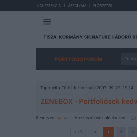
|
|
EUR/HU
KONFERENCIA
ÁRFOLYAM
ELŐFIZETÉS
TISZA-KORMÁNY
SIGNATURE
HÁBORÚ
B
PORTFOLIO FORUM
Topiko
Topiknyitó:
Törölt felhasználó
2007. 09. 22. 19:14
ZENEBOX - Portfoliósok ked
Rendezés:
Hozzászólások
oldalanként:
20
első
-10
1
2
3