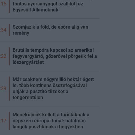
fontos nyersanyagot szállított az
:15
Egyesült Államoknak
Szomjazik a föld, de esőre alig van
:34
remény
Brutális tempóra kapcsol az amerikai
fegyvergyártó, gőzerővel pörgetik fel a
:22
lőszergyártást
Már csaknem négymillió hektár égett
le: több kontinens összefogásával
:29
oltják a pusztító tüzeket a
tengerentúlon
Menekülniük kellett a turistáknak a
népszerű európai tónál: hatalmas
:17
lángok pusztítanak a hegyekben