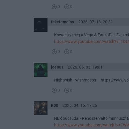
0
0
feketemelos
2026. 07. 13. 20:31
Kowalsky meg a Vega & FankaDeli-Ez a m
https://www.youtube.com/watch?v=TOL
0
0
joe001
2026. 06. 05. 19:01
Nightwish - Wishmaster https://www.
0
0
R00
2026. 04. 16. 17:26
NER búcsúdal - Rendszerváltó "himnusz"
https://www.youtube.com/watch?v=7