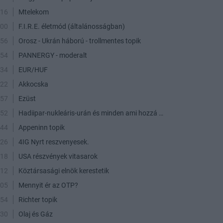
:16
Mtelekom
:00
F.I.R.E. életmód (általánosságban)
:56
Orosz - Ukrán háború - trollmentes topik
:54
PANNERGY - moderalt
:34
EUR/HUF
:22
Akkocska
:57
Ezüst
:52
Hadiipar-nukleáris-urán és minden ami hozzá kapcsolódik
:44
Appeninn topik
:26
4IG Nyrt reszvenyesek.
:18
USA részvények vitasarok
:12
Köztársasági elnök kerestetik
:05
Mennyit ér az OTP?
:54
Richter topik
:30
Olaj és Gáz