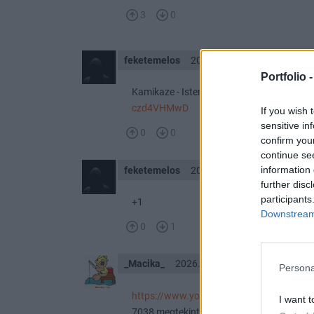
3
0
feketemelos
2026. 04. 16. 17:25
Portfolio 
Kamikaze - Isten hozott a földi pokolban 
czd4VHMwD
If you wish 
sensitive in
0
0
confirm you
continue se
information 
feketemelos
2026. 04. 16. 10:51
further disc
participants
+1
Downstream 
0
1
_Macika_
2026. 04. 16. 10:38
Persona
https://www.youtube.com/watch?v=unE
I want t
7038 megtekintés 2026. ápr. 10.
HUNGARI