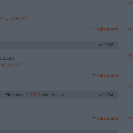
21
WKC1_ysXWbGS7
Válasz erre
20
#11585
20
p, 2026)
cPbfQ1Bi8ST
Válasz erre
19
Előzmény:
#11575
feketemelos
#11584
19
Válasz erre