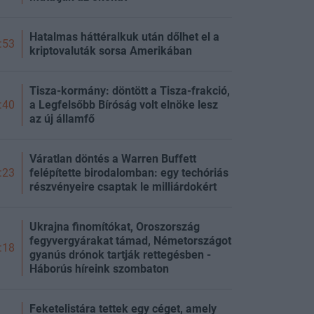
Hatalmas háttéralkuk után dőlhet el a
:53
kriptovaluták sorsa Amerikában
Tisza-kormány: döntött a Tisza-frakció,
a Legfelsőbb Bíróság volt elnöke lesz
:40
az új államfő
Váratlan döntés a Warren Buffett
felépítette birodalomban: egy techóriás
:23
részvényeire csaptak le milliárdokért
Ukrajna finomítókat, Oroszország
fegyvergyárakat támad, Németországot
:18
gyanús drónok tartják rettegésben -
Háborús híreink szombaton
Feketelistára tettek egy céget, amely