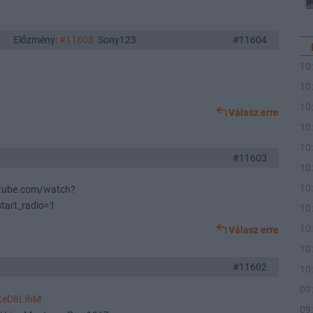
Előzmény:
#11603
Sony123
#11604
10
10
10
Válasz erre
10
10
#11603
10
10
outube.com/watch?
art_radio=1
10
10
Válasz erre
10
#11602
10
09
XeD8LIhM
09