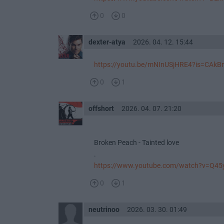
0
0
dexter-atya
2026. 04. 12. 15:44
https://youtu.be/mNInUSjHRE4?is=C
0
1
offshort
2026. 04. 07. 21:20
Broken Peach - Tainted love
.
https://www.youtube.com/watch?v=Q45yi
0
1
neutrinoo
2026. 03. 30. 01:49