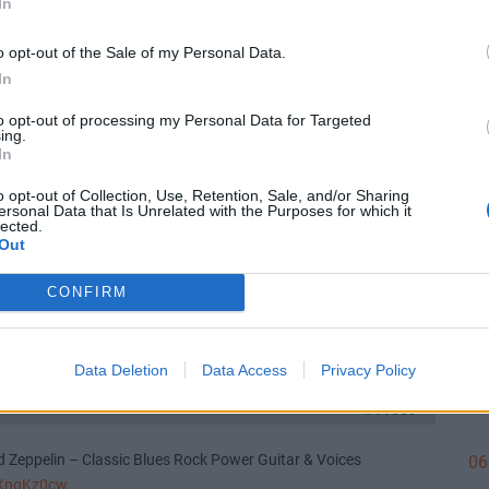
In
09
o opt-out of the Sale of my Personal Data.
Válasz erre
In
#11591
to opt-out of processing my Personal Data for Targeted
ing.
08
In
i=ebwj0iPkryPNgStB
o opt-out of Collection, Use, Retention, Sale, and/or Sharing
Válasz erre
ersonal Data that Is Unrelated with the Purposes for which it
lected.
Out
08
#11590
CONFIRM
=Ipt5tfJovhxP2eAl
Válasz erre
07
Data Deletion
Data Access
Privacy Policy
#11589
ed Zeppelin – Classic Blues Rock Power Guitar & Voices
06
xXngKz0cw