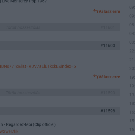
 | Live Monterey Pop 1967
09
Válasz erre
09
08
Törölt hozzászólás
#11601
04
00
#11600
22
21
4BNs77Tc&list=RDV7aLlE1kckE&index=5
20
Válasz erre
19
19
Törölt hozzászólás
#11599
19
18
#11598
16
15
h - Regardez-Moi (Clip officiel)
15
VBw3wH7kk