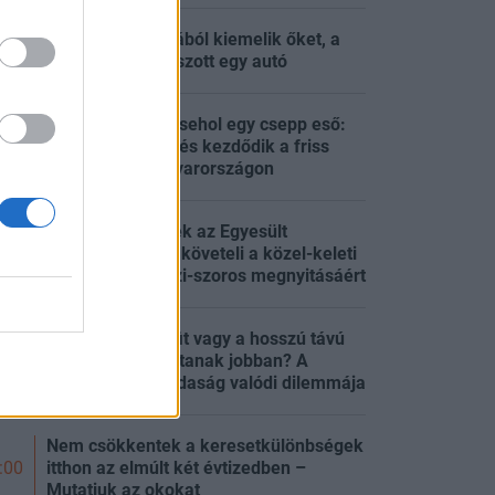
Miközben a Dunából kiemelik őket, a
:17
Tiszába belecsúszott egy autó
Sehol egy felhő, sehol egy csepp eső:
komoly melegedés kezdődik a friss
:59
hajnal után Magyarországon
Kemény feltételek az Egyesült
Államoknak: ezt követeli a közel-keleti
:38
ország a Hormuzi-szoros megnyitásáért
A rövid távú profit vagy a hosszú távú
zöld célok számítanak jobban? A
:00
körforgásos gazdaság valódi dilemmája
Nem csökkentek a keresetkülönbségek
itthon az elmúlt két évtizedben –
:00
Mutatjuk az okokat