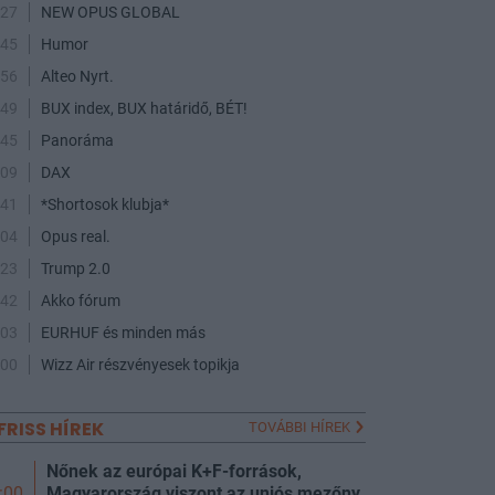
:27
NEW OPUS GLOBAL
:45
Humor
:56
Alteo Nyrt.
:49
BUX index, BUX határidő, BÉT!
:45
Panoráma
:09
DAX
:41
*Shortosok klubja*
:04
Opus real.
:23
Trump 2.0
:42
Akko fórum
:03
EURHUF és minden más
:00
Wizz Air részvényesek topikja
FRISS HÍREK
TOVÁBBI HÍREK
Nőnek az európai K+F-források,
Magyarország viszont az uniós mezőny
:00