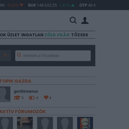
-0,22%
BUX
148 632,55
1,41%
OTP
46 890
2,16%
MOL
4 
SOK
ÜZLET
INGATLAN
ZÖLD VILÁG
TŐZSDE
TOPIK GAZDA
gentlemanus
5
4
4
AKTÍV FÓRUMOZÓK