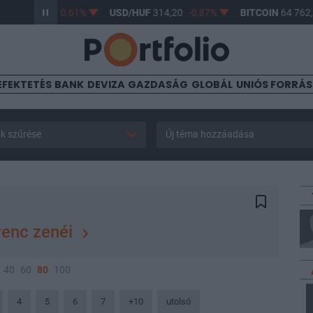
F
363,17
-0,61%
USD/HUF
314,20
-0,87%
BITCOIN
64 762,90
EFEKTETÉS
BANK
DEVIZA
GAZDASÁG
GLOBÁL
UNIÓS FORRÁ
k szűrése
Új téma hozzáadása
venc zenéi
40
60
80
100
4
5
6
7
+10
utolsó