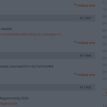
11
Válasz erre
10
09
#11597
09
i mesénk
09
tcvsmA6I&list=RDL99hpL5rLrs&index=12
09
Válasz erre
08
05
#11596
00
20
youtube.com/watch?v=Qx7a97HcNhE
20
Válasz erre
20
#11595
 Magyarország 2026
WWSgRnSm38
11