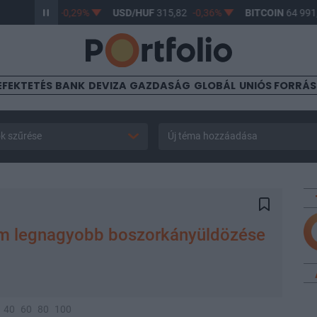
F
364,35
-0,29%
USD/HUF
315,82
-0,36%
BITCOIN
64 991,13
EFEKTETÉS
BANK
DEVIZA
GAZDASÁG
GLOBÁL
UNIÓS FORRÁ
k szűrése
Új téma hozzáadása
lem legnagyobb boszorkányüldözése
40
60
80
100