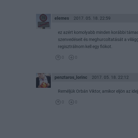
elemes
2017. 05. 18. 22:59
ez azért komolyabb minden korábbi támad
szenvedéseit és meghurcoltatását a világg
regisztrálnom kell egy fiókot.
0
0
penztaros_lorinc
2017. 05. 18. 22:12
Reméljük Orbán Viktor, amikor eljön az id
0
0