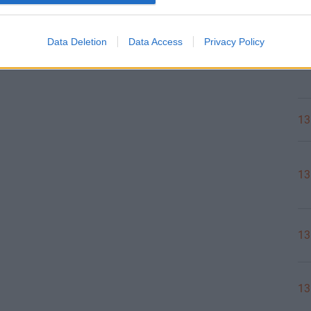
Data Deletion
Data Access
Privacy Policy
14
13
13
13
13