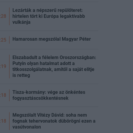
Lezárták a népszerű repülőteret:
hirtelen tört ki Európa legaktívabb
:28
vulkánja
Hamarosan megszólal Magyar Péter
:25
Elszabadult a félelem Oroszországban:
Putyin olyan hatalmat adott a
:19
titkosszolgálatnak, amitől a saját elitje
is retteg
Tisza-kormány: vége az önkéntes
:18
fogyasztáscsökkentésnek
Megszólalt Vitézy Dávid: soha nem
fognak tehervonatok dübörögni ezen a
:18
vasútvonalon