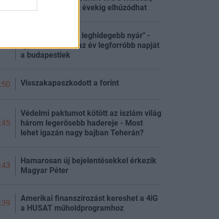
de a háború még évekig elhúzódhat
"Ez volt az utolsó leghidegebb nyár" -
Így vészelték át az év legforróbb napját
:00
a budapestiek
Visszakapaszkodott a forint
:50
Védelmi paktumot kötött az iszlám világ
három legerősebb hadereje - Most
:45
lehet igazán nagy bajban Teherán?
Hamarosan új bejelentésekkel érkezik
:43
Magyar Péter
Amerikai finanszírozást kereshet a 4iG
:39
a HUSAT műholdprogramhoz