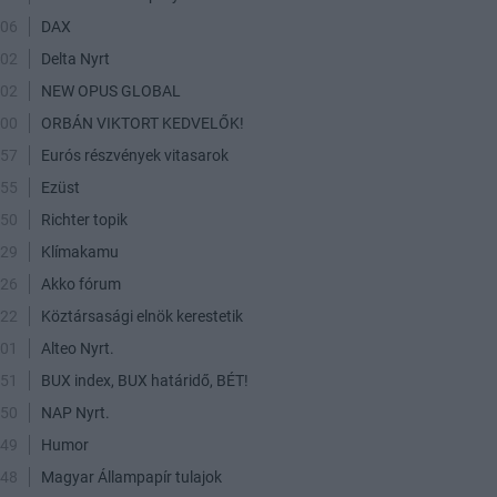
:06
DAX
:02
Delta Nyrt
:02
NEW OPUS GLOBAL
:00
ORBÁN VIKTORT KEDVELŐK!
:57
Eurós részvények vitasarok
:55
Ezüst
:50
Richter topik
:29
Klímakamu
:26
Akko fórum
:22
Köztársasági elnök kerestetik
:01
Alteo Nyrt.
:51
BUX index, BUX határidő, BÉT!
:50
NAP Nyrt.
:49
Humor
:48
Magyar Állampapír tulajok