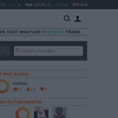
1,13%
BUX
148 481,51
1,31%
OTP
46 840
2,05%
MOL
4
SOK
ÜZLET
INGATLAN
ZÖLD VILÁG
TŐZSDE
TOPIK GAZDA
Portfolio
4
5
1
AKTÍV FÓRUMOZÓK