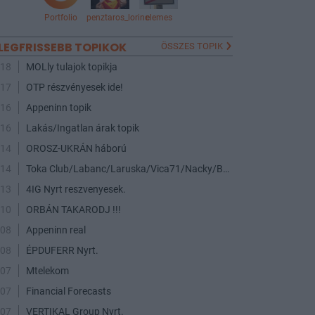
Portfolio
penztaros_lorinc
elemes
LEGFRISSEBB TOPIKOK
ÖSSZES TOPIK
:18
MOLly tulajok topikja
:17
OTP részvényesek ide!
:16
Appeninn topik
:16
Lakás/Ingatlan árak topik
:14
OROSZ-UKRÁN háború
:14
Toka Club/Labanc/Laruska/Vica71/Nacky/Bpali/Oldrider/Josefernando/Mcbull/Kawaszabi
:13
4IG Nyrt reszvenyesek.
:10
ORBÁN TAKARODJ !!!
:08
Appeninn real
:08
ÉPDUFERR Nyrt.
:07
Mtelekom
:07
Financial Forecasts
:07
VERTIKAL Group Nyrt.