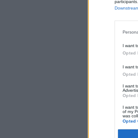
participants
Downstream 
Persona
I want t
Opted 
I want t
Opted 
I want 
Advertis
Opted 
I want t
of my P
was col
Opted 