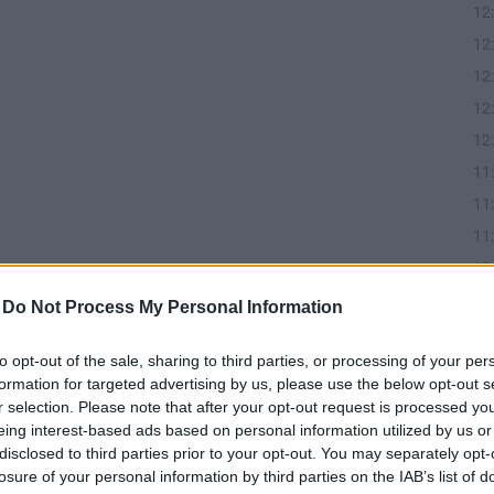
12
12
12
12
12
11
11
11
10
10
-
Do Not Process My Personal Information
09
to opt-out of the sale, sharing to third parties, or processing of your per
09
formation for targeted advertising by us, please use the below opt-out s
r selection. Please note that after your opt-out request is processed y
eing interest-based ads based on personal information utilized by us or
disclosed to third parties prior to your opt-out. You may separately opt-
losure of your personal information by third parties on the IAB’s list of
14