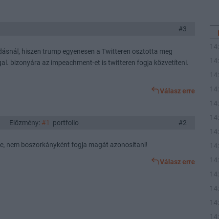
#3
14
ásnál, hiszen trump egyenesen a Twitteren osztotta meg
14
al. bizonyára az impeachment-et is twitteren fogja közvetíteni.
14
14
Válasz erre
14
14
Előzmény:
#1
portfolio
#2
14
eje, nem boszorkányként fogja magát azonosítani!
14
14
Válasz erre
14
14
14
14