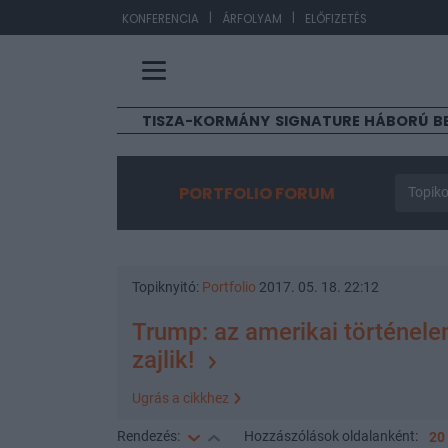
|
|
EUR/HU
KONFERENCIA
ÁRFOLYAM
ELŐFIZETÉS
TISZA-KORMÁNY
SIGNATURE
HÁBORÚ
B
PORTFOLIO FORUM
Topiko
Topiknyitó:
Portfolio
2017. 05. 18. 22:12
Trump: az amerikai történe
zajlik!
Ugrás a cikkhez
Rendezés:
Hozzászólások
oldalanként:
20