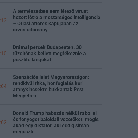
A természetben nem létező vírust
hozott létre a mesterséges intelligencia
:13
– Óriási áttörés kapujában az
orvostudomány
Drámai percek Budapesten: 30
tűzoltónak kellett megfékeznie a
:10
pusztító lángokat
Szenzációs lelet Magyarországon:
rendkívül ritka, honfoglalás kori
:04
aranykincsekre bukkantak Pest
Megyében
Donald Trump habozás nélkül rabol el
és fenyeget baloldali vezetőket: mégis
:02
akad egy diktátor, aki eddig simán
megúszta