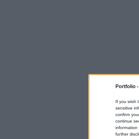
Portfolio 
If you wish 
sensitive in
confirm you
continue se
information 
further disc