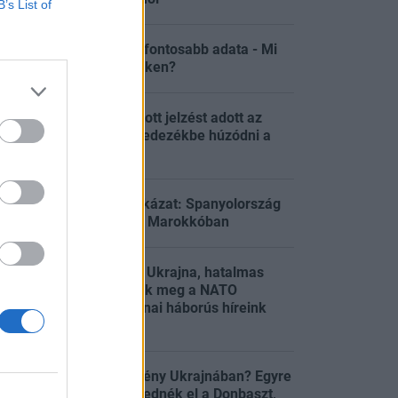
B’s List of
Érkezik a hét legfontosabb adata - Mi
:08
történik a tőzsdéken?
2021 óta nem látott jelzést adott az
indikátor: ideje fedezékbe húzódni a
:08
tőzsdéken?
Kis tét, nagy kockázat: Spanyolország
:07
veszélyes játéka Marokkóban
Elitklubba lép be Ukrajna, hatalmas
robbanást előztek meg a NATO
:04
repterén – Ukrajnai háborús híreink
pénteken
Felcsillant a remény Ukrajnában? Egyre
kevesebben engednék el a Donbaszt,
:04