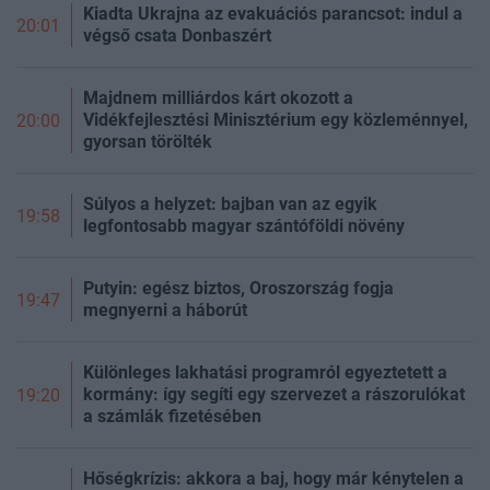
Kiadta Ukrajna az evakuációs parancsot: indul a
20:01
végső csata Donbaszért
Majdnem milliárdos kárt okozott a
Vidékfejlesztési Minisztérium egy közleménnyel,
20:00
gyorsan törölték
Súlyos a helyzet: bajban van az egyik
19:58
legfontosabb magyar szántóföldi növény
Putyin: egész biztos, Oroszország fogja
19:47
megnyerni a háborút
Különleges lakhatási programról egyeztetett a
kormány: így segíti egy szervezet a rászorulókat
19:20
a számlák fizetésében
Hőségkrízis: akkora a baj, hogy már kénytelen a