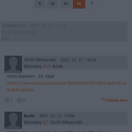
88
89
90
JeGeMeLOV
2021. 01. 21. 14:24
Törölt hozzászólás
#20
Törölt felhasználó
2021. 01. 21. 14:24
Előzmény:
#18
Boole
ADXS ütemterv - 23. oldal
https://www.advaxis.com/static-files/06b34352-93e5-4ab9-bcca-
0c4b8cae5a8a
2
0
Válasz erre
Boole
2021. 01. 21. 14:08
Előzmény:
#7
Törölt felhasználó