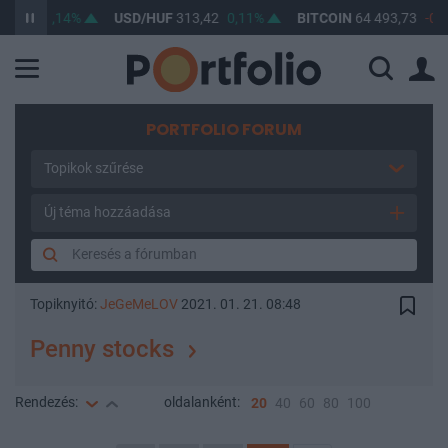
,22
0,14%
USD/HUF
313,42
0,11%
BITCOIN
64 493,73
-0,17
PORTFOLIO FORUM
Topikok szűrése
Új téma hozzáadása
Topiknyitó:
JeGeMeLOV
2021. 01. 21. 08:48
Penny stocks
Rendezés:
oldalanként:
20
40
60
80
100