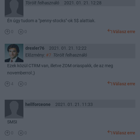
Törölt felhasználó
2021. 01. 21. 12:28
Én úgy tudom a "penny-stocks"-ok 5$ alattiak.
0
0
Válasz erre
drexler76
2021. 01. 21. 12:22
Előzmény:
#7
Törölt felhasználó
Ezek közül CTRM van, illetve ZOM oriaspakk, de az meg
novemberrol ;)
4
0
Válasz erre
hellforceone
2021. 01. 21. 11:33
SMSI
0
0
Válasz erre