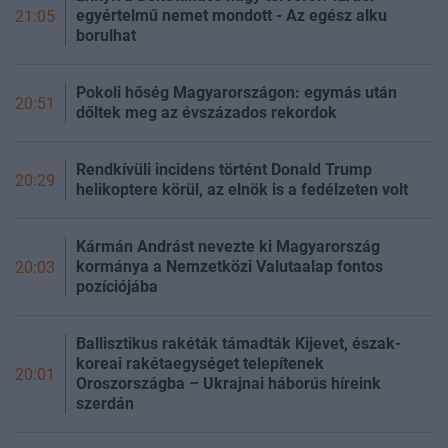
egyértelmű nemet mondott - Az egész alku
21:05
borulhat
Pokoli hőség Magyarországon: egymás után
20:51
dőltek meg az évszázados rekordok
Rendkívüli incidens történt Donald Trump
20:29
helikoptere körül, az elnök is a fedélzeten volt
Kármán Andrást nevezte ki Magyarország
kormánya a Nemzetközi Valutaalap fontos
20:03
pozíciójába
Ballisztikus rakéták támadták Kijevet, észak-
koreai rakétaegységet telepítenek
20:01
Oroszországba – Ukrajnai háborús híreink
szerdán