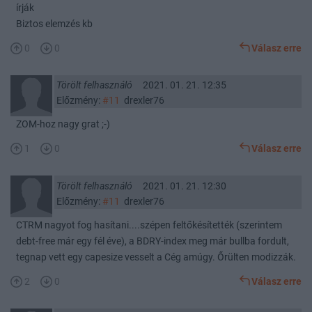
írják
Biztos elemzés kb
0
0
Válasz erre
Törölt felhasználó
2021. 01. 21. 12:35
Előzmény:
#11
drexler76
ZOM-hoz nagy grat ;-)
1
0
Válasz erre
Törölt felhasználó
2021. 01. 21. 12:30
Előzmény:
#11
drexler76
CTRM nagyot fog hasítani....szépen feltőkésítették (szerintem
debt-free már egy fél éve), a BDRY-index meg már bullba fordult,
tegnap vett egy capesize vesselt a Cég amúgy. Őrülten modizzák.
2
0
Válasz erre