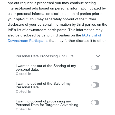
tegnapi alapján van remény? :)
opt-out request is processed you may continue seeing
interest-based ads based on personal information utilized by
0
0
Válasz erre
us or personal information disclosed to third parties prior to
your opt-out. You may separately opt-out of the further
JeGeMeLOV
2021. 01. 21. 08:49
disclosure of your personal information by third parties on the
IAB’s list of downstream participants. This information may
also be disclosed by us to third parties on the
IAB’s List of
GSAT kitört, rádiós, műholdas cég, Nokiával van partneri
Downstream Participants
that may further disclose it to other
szerződése, fair célár 6 dollár körüli, most 1.3
third parties.
1
0
Válasz erre
Personal Data Processing Opt Outs
I want to opt-out of the Sharing of my
88
89
90
personal data.
Opted In
TOPIK GAZDA
I want to opt-out of the Sale of my
Personal Data.
JeGeMeLOV
Opted In
4
2
5
I want to opt-out of processing my
Personal Data for Targeted Advertising.
AKTÍV FÓRUMOZÓK
Opted In