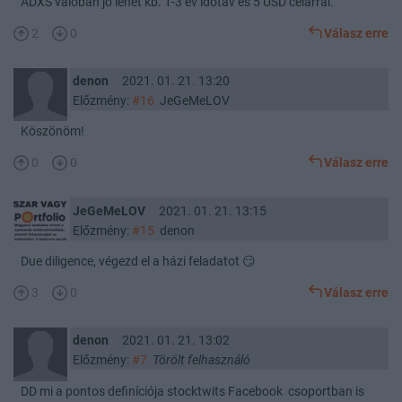
ADXS valóban jó lehet kb. 1-3 év időtáv és 5 USD célárral.
2
0
Válasz erre
denon
2021. 01. 21. 13:20
Előzmény:
#16
JeGeMeLOV
Köszönöm!
0
0
Válasz erre
JeGeMeLOV
2021. 01. 21. 13:15
Előzmény:
#15
denon
Due diligence, végezd el a házi feladatot 😏
3
0
Válasz erre
denon
2021. 01. 21. 13:02
Előzmény:
#7
Törölt felhasználó
DD mi a pontos definíciója stocktwits Facebook csoportban is