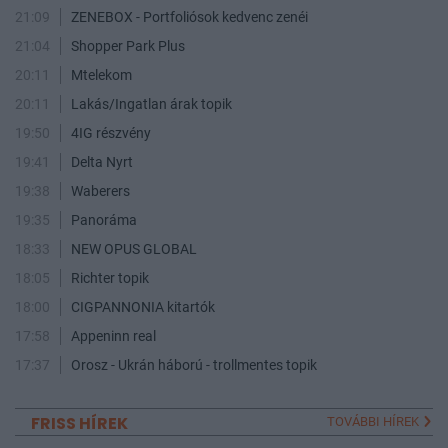
21:09
ZENEBOX - Portfoliósok kedvenc zenéi
21:04
Shopper Park Plus
20:11
Mtelekom
20:11
Lakás/Ingatlan árak topik
19:50
4IG részvény
19:41
Delta Nyrt
19:38
Waberers
19:35
Panoráma
18:33
NEW OPUS GLOBAL
18:05
Richter topik
18:00
CIGPANNONIA kitartók
17:58
Appeninn real
17:37
Orosz - Ukrán háború - trollmentes topik
FRISS HÍREK
TOVÁBBI HÍREK