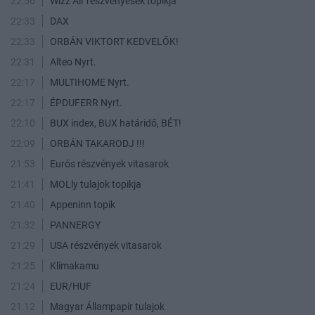
22:56
Wizz Air részvényesek topikja
22:33
DAX
22:33
ORBÁN VIKTORT KEDVELŐK!
22:31
Alteo Nyrt.
22:17
MULTIHOME Nyrt.
22:17
ÉPDUFERR Nyrt.
22:10
BUX index, BUX határidő, BÉT!
22:09
ORBÁN TAKARODJ !!!
21:53
Eurós részvények vitasarok
21:41
MOLly tulajok topikja
21:40
Appeninn topik
21:32
PANNERGY
21:29
USA részvények vitasarok
21:25
Klímakamu
21:24
EUR/HUF
21:12
Magyar Állampapír tulajok