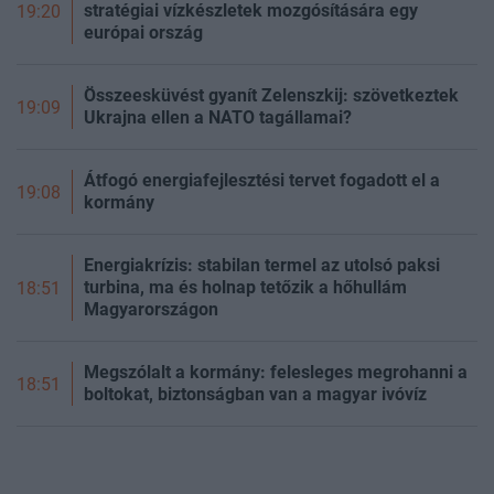
stratégiai vízkészletek mozgósítására egy
19:20
európai ország
Összeesküvést gyanít Zelenszkij: szövetkeztek
19:09
Ukrajna ellen a NATO tagállamai?
Átfogó energiafejlesztési tervet fogadott el a
19:08
kormány
Energiakrízis: stabilan termel az utolsó paksi
turbina, ma és holnap tetőzik a hőhullám
18:51
Magyarországon
Megszólalt a kormány: felesleges megrohanni a
18:51
boltokat, biztonságban van a magyar ivóvíz