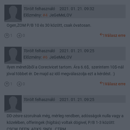
Törölt felhasználó
2021. 01. 21. 09:32
Előzmény:
#4
JeGeMeLOV
Ogen,ZOM P/B 10 és 30 között, csak óvatosan.
1
0
Válasz erre
Törölt felhasználó
2021. 01. 21. 09:25
Előzmény:
#6
JeGeMeLOV
Ilyen méretűből a Corecivicet tartom. Ára 6.6$, szerintem 10$-nál
jóval többet ér. De majd az idő megválaszolja ezt a kérdést. :)
1
0
Válasz erre
Törölt felhasználó
2021. 01. 21. 09:25
DD-zésre szorulnak még, mérleg rendben, adósságok nulla vagy a
közelében, offeringek (hígítás) voltak dögivel, P/B 1-3 között:
CSCW, DFFN, ADXS, SNDL, CTRM