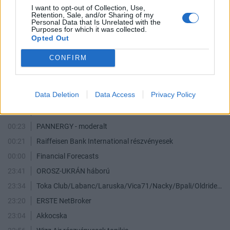
I want to opt-out of Collection, Use,
Retention, Sale, and/or Sharing of my
Personal Data that Is Unrelated with the
Purposes for which it was collected.
bankos
VUK1980
feel
kozi723
Boole
Opted Out
LEGFRISSEBB TOPIKOK
ÖSSZES TOPIK
CONFIRM
04:55
OTP részvényesek ide!
04:08
4IG Nyrt reszvenyesek.
Data Deletion
Data Access
Privacy Policy
03:26
Ez is Magyarország...
02:01
Ezüst
00:23
PANNERGY - moderalt
00:21
Raiffeisen Bank International részvényesek
00:00
Financial Forecasts
23:41
OROSZ-UKRÁN háború
23:34
Toka Club/Labanc/Laruska/Vica71/Nacky/Bpali/Oldrider/Josefernando/Mcbull/Kawaszabi
23:20
ERSTE NetBroker
23:04
Akkocska