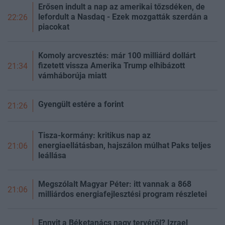
Erősen indult a nap az amerikai tőzsdéken, de
lefordult a Nasdaq - Ezek mozgatták szerdán a
22:26
piacokat
Komoly arcvesztés: már 100 milliárd dollárt
fizetett vissza Amerika Trump elhibázott
21:34
vámháborúja miatt
Gyengült estére a forint
21:26
Tisza-kormány: kritikus nap az
energiaellátásban, hajszálon múlhat Paks teljes
21:06
leállása
Megszólalt Magyar Péter: itt vannak a 868
21:06
milliárdos energiafejlesztési program részletei
Ennyit a Béketanács nagy tervéről? Izrael