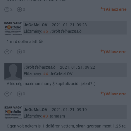
2
0
Válasz erre
JeGeMeLOV
2021. 01. 21. 09:23
Előzmény:
#5
Törölt felhasználó
1 mrd dollár alatt 😅
0
0
Válasz erre
Törölt felhasználó
2021. 01. 21. 09:22
Előzmény:
#4
JeGeMeLOV
A kis cég maximum hány $ kapitalizációt jelent? :)
0
0
Válasz erre
JeGeMeLOV
2021. 01. 21. 09:19
Előzmény:
#3
tamasm
Ogen volt nekem is, 1 dolláron vettem, olyan gyorsan ment 1.25-re,