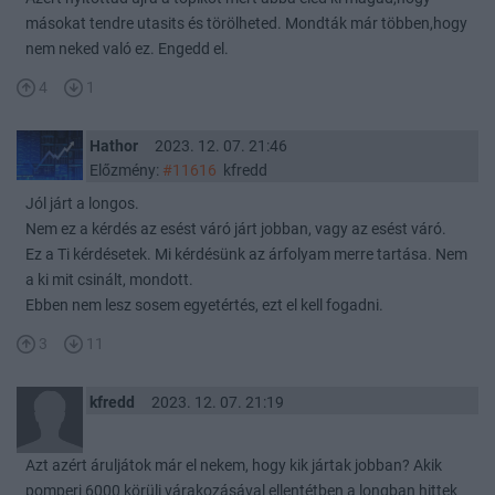
másokat tendre utasits és törölheted. Mondták már többen,hogy
nem neked való ez. Engedd el.
4
1
Hathor
2023. 12. 07. 21:46
Előzmény:
#11616
kfredd
Jól járt a longos.
Nem ez a kérdés az esést váró járt jobban, vagy az esést váró.
Ez a Ti kérdésetek. Mi kérdésünk az árfolyam merre tartása. Nem
a ki mit csinált, mondott.
Ebben nem lesz sosem egyetértés, ezt el kell fogadni.
3
11
kfredd
2023. 12. 07. 21:19
Azt azért áruljátok már el nekem, hogy kik jártak jobban? Akik
pomperj 6000 körüli várakozásával ellentétben a longban hittek