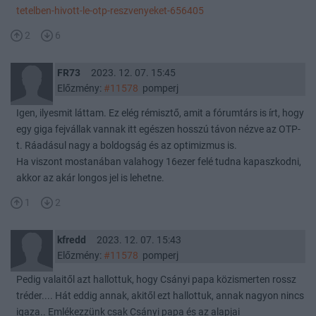
tetelben-hivott-le-otp-reszvenyeket-656405
2
6
FR73
2023. 12. 07. 15:45
Előzmény:
#11578
pomperj
Igen, ilyesmit láttam. Ez elég rémisztő, amit a fórumtárs is írt, hogy
egy giga fejvállak vannak itt egészen hosszú távon nézve az OTP-
t. Ráadásul nagy a boldogság és az optimizmus is.
Ha viszont mostanában valahogy 16ezer felé tudna kapaszkodni,
akkor az akár longos jel is lehetne.
1
2
kfredd
2023. 12. 07. 15:43
Előzmény:
#11578
pomperj
Pedig valaitől azt hallottuk, hogy Csányi papa közismerten rossz
tréder.... Hát eddig annak, akitől ezt hallottuk, annak nagyon nincs
igaza.. Emlékezzünk csak Csányi papa és az alapjai