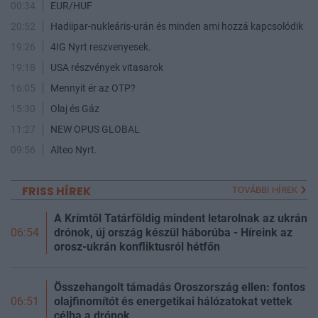
00:34
EUR/HUF
20:52
Hadiipar-nukleáris-urán és minden ami hozzá kapcsolódik
19:26
4IG Nyrt reszvenyesek.
19:18
USA részvények vitasarok
16:05
Mennyit ér az OTP?
15:30
Olaj és Gáz
11:27
NEW OPUS GLOBAL
09:56
Alteo Nyrt.
FRISS HÍREK
TOVÁBBI HÍREK
A Krímtől Tatárföldig mindent letarolnak az ukrán
drónok, új ország készül háborúba - Híreink az
06:54
orosz-ukrán konfliktusról hétfőn
Összehangolt támadás Oroszország ellen: fontos
olajfinomítót és energetikai hálózatokat vettek
06:51
célba a drónok