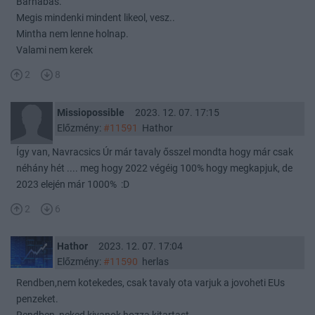
Barnabas.
Megis mindenki mindent likeol, vesz..
Mintha nem lenne holnap.
Valami nem kerek
2
8
Missiopossible
2023. 12. 07. 17:15
Előzmény:
#11591
Hathor
Így van, Navracsics Úr már tavaly ősszel mondta hogy már csak
néhány hét .... meg hogy 2022 végéig 100% hogy megkapjuk, de
2023 elején már 1000% :D
2
6
Hathor
2023. 12. 07. 17:04
Előzmény:
#11590
herlas
Rendben,nem kotekedes, csak tavaly ota varjuk a jovoheti EUs
penzeket.