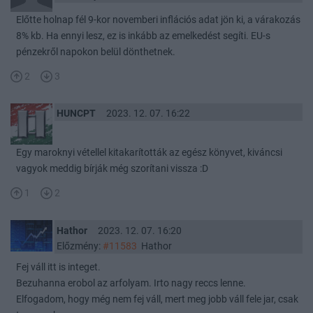
Előtte holnap fél 9-kor novemberi inflációs adat jön ki, a várakozás
8% kb. Ha ennyi lesz, ez is inkább az emelkedést segíti. EU-s
pénzekről napokon belül dönthetnek.
2
3
HUNCPT
2023. 12. 07. 16:22
Egy maroknyi vétellel kitakarították az egész könyvet, kiváncsi
vagyok meddig bírják még szorítani vissza :D
1
2
Hathor
2023. 12. 07. 16:20
Előzmény:
#11583
Hathor
Fej váll itt is integet.
Bezuhanna erobol az arfolyam. Irto nagy reccs lenne.
Elfogadom, hogy még nem fej váll, mert meg jobb váll fele jar, csak