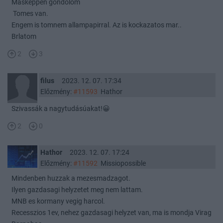
Maskeppen gondolom
Tomes van.
Engem is tomnem allampapirral. Az is kockazatos mar..
Brlatom
2
3
filus
2023. 12. 07. 17:34
Előzmény:
#11593
Hathor
Szivassák a nagytudásúakat!😀
2
0
Hathor
2023. 12. 07. 17:24
Előzmény:
#11592
Missiopossible
Mindenben huzzak a mezesmadzagot.
Ilyen gazdasagi helyzetet meg nem lattam.
MNB es kormany vegig harcol.
Recesszios 1ev, nehez gazdasagi helyzet van, ma is mondja Virag