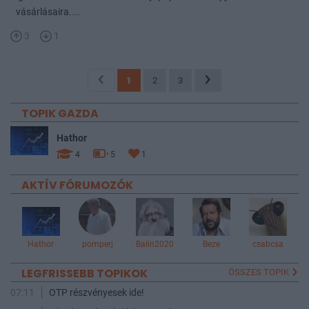
vásárlásaira....
3
1
1
2
3
TOPIK GAZDA
Hathor
4
5
1
AKTÍV FÓRUMOZÓK
Hathor
pomperj
Balin2020
Beze
csabcsa
LEGFRISSEBB TOPIKOK
ÖSSZES TOPIK
07:11
OTP részvényesek ide!