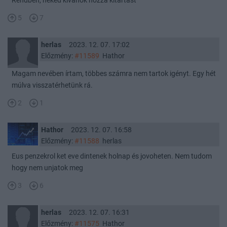
Rendben, neked kivanok hozza kitartast
5
7
herlas
2023. 12. 07. 17:02
Előzmény:
#11589
Hathor
Magam nevében írtam, többes számra nem tartok igényt. Egy hét
múlva visszatérhetünk rá.
2
1
Hathor
2023. 12. 07. 16:58
Előzmény:
#11588
herlas
Eus penzekrol ket eve dintenek holnap és jovoheten. Nem tudom
hogy nem unjatok meg
3
6
herlas
2023. 12. 07. 16:31
Előzmény:
#11575
Hathor