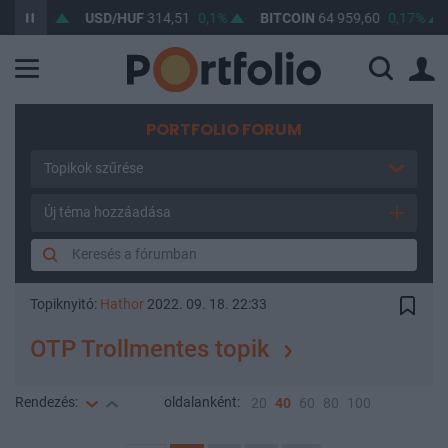
,04%
USD/HUF
314,51
0,1%
BITCOIN
64 959,60
0,17%
BU
PORTFOLIO FORUM
Topikok szűrése
Új téma hozzáadása
Topiknyitó:
Hathor
2022. 09. 18. 22:33
OTP Trollmentes topik
Rendezés:
oldalanként:
20
40
60
80
100