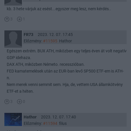
kb. 3 hete várjuk az esést...egyszer meg lesz, nem kérdés..
3
1
FR73
2023. 12. 07. 17:45
Előzmény:
#11595
Hathor
Egészen extrém. BUX ATH, miközben egy teljes éven át volt negatív
GDP idehaza.
DAX ATH, miközben Németo. recesszióban.
FED kamatemelések után az EUR-ban levő SP500 ETF-em is ATH-
n.
Nem merek venni semmit sem. Hja, de, vettem USA államkötvény
ETF-et a héten.
3
0
Hathor
2023. 12. 07. 17:40
Előzmény:
#11594
filus