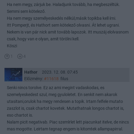
Ha nem megy, zárjuk be. Haladjunk tovább, ha megbeszéltük.
Semmi sem kötelező.
Ha nem megy személyeskedés nélkül,másik topikba kell írni.
Itt Pomperjt, és Hathort sem kötelező olvasni. Át lehet ugrani.
Nekem is van pár nick amit tovább lapozok. Itt muszáj elolvasnom
csak, hogy van e olyan, amit törölni kell.
Köszi
1
4
Hathor
2023. 12. 08. 07:45
Előzmény:
#11618
filus
Senki nincs torolve. Ez az ami megint vadaskodas, es
szemelyeskedest szul, meg gyuloletet. En senkit nem akarok
utasitani,orulok ha megy rendesen a topik. Irtam felfele mutato
zaszlot is, csak chartot kovetek. Mutathatnak longos chartot is,
eso chartot is.
Nalam picit negativab. Piac szemlrlet lett piacunkat itelve, de nincs
mas mogotte. Leirtam tegnap engem is kitomtek allampapirral.