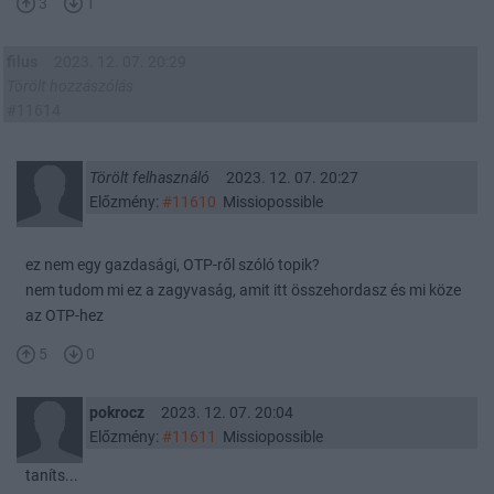
3
1
filus
2023. 12. 07. 20:29
Törölt hozzászólás
#11614
Törölt felhasználó
2023. 12. 07. 20:27
Előzmény:
#11610
Missiopossible
ez nem egy gazdasági, OTP-ről szóló topik?
nem tudom mi ez a zagyvaság, amit itt összehordasz és mi köze
az OTP-hez
5
0
pokrocz
2023. 12. 07. 20:04
Előzmény:
#11611
Missiopossible
taníts...