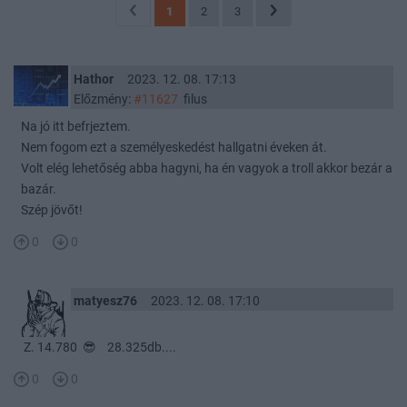
1
2
3
Hathor
2023. 12. 08. 17:13
Előzmény:
#11627
filus
Na jó itt befrjeztem.
Nem fogom ezt a személyeskedést hallgatni éveken át.
Volt elég lehetőség abba hagyni, ha én vagyok a troll akkor bezár a
bazár.
Szép jövőt!
0
0
matyesz76
2023. 12. 08. 17:10
Z. 14.780 😎 28.325db....
0
0