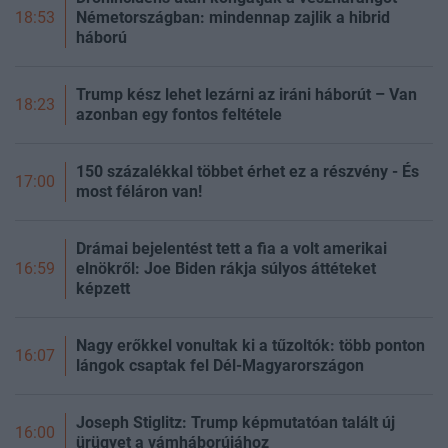
Németországban: mindennap zajlik a hibrid
18:53
háború
Trump kész lehet lezárni az iráni háborút – Van
18:23
azonban egy fontos feltétele
150 százalékkal többet érhet ez a részvény - És
17:00
most féláron van!
Drámai bejelentést tett a fia a volt amerikai
elnökről: Joe Biden rákja súlyos áttéteket
16:59
képzett
Nagy erőkkel vonultak ki a tűzoltók: több ponton
16:07
lángok csaptak fel Dél-Magyarországon
Joseph Stiglitz: Trump képmutatóan talált új
16:00
ürügyet a vámháborújához