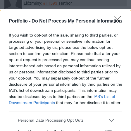
Előzmény:
#11593
Hathor
Valami nem kerek és egyre inkább az az érzésem hogy valami
iszonyatos MEGLEPI lesz hamarosan, nemcsak a tőzsdén hanem
Portfolio -
Do Not Process My Personal Information
az egész világon, KEZD MINDEN A FEJE TETEJÉRE ÁLLNI.
Mintha nem lenne holnap. - erre már volt példa a történelemben.
If you wish to opt-out of the sale, sharing to third parties, or
Kabaré című film ezt mutatja be, a 2. vh előtt játszódik: csak a buli,
processing of your personal or sensitive information for
élvezetek, a holnap nem számít. Ilyenek voltak a gázai
targeted advertising by us, please use the below opt-out
section to confirm your selection. Please note that after your
fesztiválozók is a támadás előtti éjszaka. De a Mohácsi vereség
opt-out request is processed you may continue seeing
előtt is ez volt, semmit nem vettek észre a veszedelemből és után
interest-based ads based on personal information utilized by
150 évig szívás volt. CSAK ÖSSZE KELLETT VOLNA FOGNI, de
us or personal information disclosed to third parties prior to
minden főúr csak saját magára gondolt és egyfolytában
your opt-out. You may separately opt-out of the further
viszálykodtak egymással.
disclosure of your personal information by third parties on the
IAB’s list of downstream participants. This information may
2
7
also be disclosed by us to third parties on the
IAB’s List of
Downstream Participants
that may further disclose it to other
Missiopossible
2023. 12. 07. 18:49
third parties.
Előzmény:
#11597
kfredd
Personal Data Processing Opt Outs
Csak az nem mindegy hogy mekkora esés, több hónapos esésre
megéri várni még heteket!