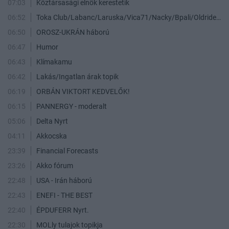
07:03
Köztársasági elnök kerestetik
06:52
Toka Club/Labanc/Laruska/Vica71/Nacky/Bpali/Oldrider/Josefernando/Mcbull/Kawaszabi
06:50
OROSZ-UKRÁN háború
06:47
Humor
06:43
Klímakamu
06:42
Lakás/Ingatlan árak topik
06:19
ORBÁN VIKTORT KEDVELŐK!
06:15
PANNERGY - moderalt
05:06
Delta Nyrt
04:11
Akkocska
23:39
Financial Forecasts
23:26
Akko fórum
22:48
USA - Irán háború
22:43
ENEFI - THE BEST
22:40
ÉPDUFERR Nyrt.
22:30
MOLly tulajok topikja