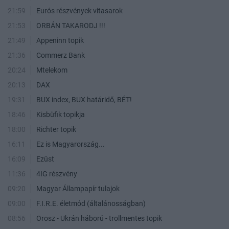
21:59
Eurós részvények vitasarok
21:53
ORBÁN TAKARODJ !!!
21:49
Appeninn topik
21:36
Commerz Bank
20:24
Mtelekom
20:13
DAX
19:31
BUX index, BUX határidő, BÉT!
18:46
Kisbüfik topikja
18:00
Richter topik
16:11
Ez is Magyarország...
16:09
Ezüst
11:36
4IG részvény
09:20
Magyar Állampapír tulajok
09:00
F.I.R.E. életmód (általánosságban)
08:56
Orosz - Ukrán háború - trollmentes topik