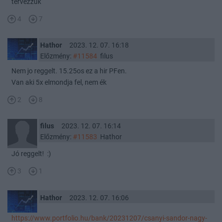
tervezzuk
4
7
Hathor
2023. 12. 07. 16:18
Előzmény:
#11584
filus
Nem jo reggelt. 15.25os ez a hir PFen.
Van aki 5x elmondja fel, nem ék
2
8
filus
2023. 12. 07. 16:14
Előzmény:
#11583
Hathor
Jó reggelt! :)
3
1
Hathor
2023. 12. 07. 16:06
https://www.portfolio.hu/bank/20231207/csanyi-sandor-nagy-