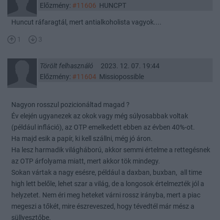
Előzmény:
#11606
HUNCPT
Huncut ráfaragtál, mert antialkoholista vagyok....
1
3
Törölt felhasználó
2023. 12. 07. 19:44
Előzmény:
#11604
Missiopossible
Nagyon rosszul pozicionáltad magad ?
Év elején ugyanezek az okok vagy még súlyosabbak voltak
(például infláció), az OTP emelkedett ebben az évben 40%-ot.
Ha majd esik a papír, ki kell szállni, még jó áron.
Ha lesz harmadik világháború, akkor semmi értelme a rettegésnek
az OTP árfolyama miatt, mert akkor tök mindegy.
Sokan vártak a nagy esésre, például a daxban, buxban, all time
high lett belőle, lehet szar a világ, de a longosok értelmezték jól a
helyzetet. Nem éri meg heteket várni rossz irányba, mert a piac
megeszi a tőkét, mire észreveszed, hogy tévedtél már mész a
süllyesztőbe.