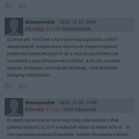
2
0
Missiopossible
2023. 12. 07. 20:01
Előzmény:
#11609
Missiopossible
Ez lemaradt: 1942-ben a kormány megszigorította a BÁÉT
alapszabályát, megtiltotta a részvények magánforgalmát,
bejelentési kötelezettséget írt elő a részvényportfoliókra és
maximálta a napi árfolyam-elmozdulást. A tőzsde azonban
egészen Budapest ostromának kezdetéig, 1944 december
közepéig működhetett.
0
3
Missiopossible
2023. 12. 07. 19:58
Előzmény:
#11607
Törölt felhasználó
Év elején ugyanezek az okok vagy még súlyosabbak voltak
(például infláció), az OTP emelkedett ebben az évben 40%-ot. én
nem gazdasági adatokról beszélek - hanem társadalmi-politikai-