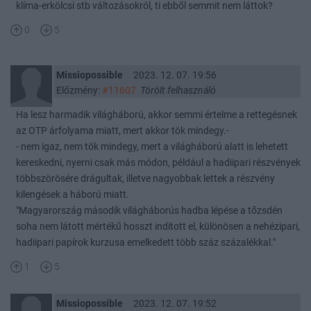
klíma-erkölcsi stb változásokról, ti ebből semmit nem láttok?
0
5
Missiopossible
2023. 12. 07. 19:56
Előzmény:
#11607
Törölt felhasználó
Ha lesz harmadik világháború, akkor semmi értelme a rettegésnek
az OTP árfolyama miatt, mert akkor tök mindegy.-
- nem igaz, nem tök mindegy, mert a világháború alatt is lehetett
kereskedni, nyerni csak más módon, például a hadiipari részvények
többszörösére drágultak, illetve nagyobbak lettek a részvény
kilengések a háború miatt.
"Magyarország második világháborús hadba lépése a tőzsdén
soha nem látott mértékű hosszt indított el, különösen a nehézipari,
hadiipari papírok kurzusa emelkedett több száz százalékkal."
1
5
Missiopossible
2023. 12. 07. 19:52