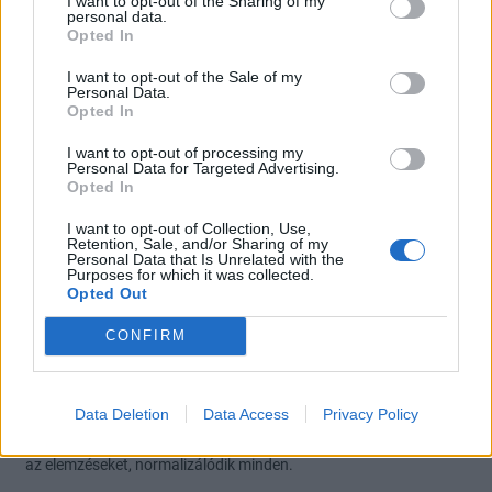
I want to opt-out of the Sharing of my
personal data.
1
8
Opted In
I want to opt-out of the Sale of my
Personal Data.
HUNCPT
2023. 12. 07. 18:43
Opted In
I want to opt-out of processing my
Varga Úr ma megindult a puttonyával Brüsszelbe, holnap kiderül
Personal Data for Targeted Advertising.
teletömik-e....sokat már nem kell várni :D
Opted In
https://index.hu/gazdasag/2023/12/07/varga-mihaly-kormany-
I want to opt-out of Collection, Use,
unios-forrasok-brusszel-penzugyminiszter
Retention, Sale, and/or Sharing of my
Personal Data that Is Unrelated with the
1
0
Purposes for which it was collected.
Opted Out
filus
2023. 12. 07. 17:56
CONFIRM
Előzmény:
#11595
Hathor
Lehet másképp gondolni. Most valóban rossz a helyzet sok
Data Deletion
Data Access
Privacy Policy
szempontból. Lehet még rosszabb lesz? Nem hinném. Tudom
vannak itt világvégét várók. Ha a háboru véget ér, el lehet felejteni
az elemzéseket, normalizálódik minden.