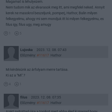
Magamat is lehulyezem.
Nem tudom mik az elvarasok meg itt, ami megfelel neked. Annyit
kerek ne masokrol beszeljunk, pomperj, Hathor, Balin milyen
felkegyelmu, ahogy mi sem mondjuk itt ki milyen felkegyelmu, es
filus igy, filus ugy, meg amugy
1
5
Lujoska
2023. 12. 08. 07:43
Előzmény:
#11617
Hathor
Mi kérdésünk az árfolyam merre tartása.
Ki az a "Mi".?
4
1
filus
2023. 12. 08. 07:35
Előzmény:
#11617
Hathor
Azért nyitottad újra a topikot mert abba éled ki magad,hogy