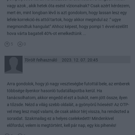
vagy azok , akik hetek óta esést vízionalnak? Csak azért kérdezem,
mert én, mint longban lévő is azt gondolom, hogy lassan lesz egy
lefele korrekció és attól tartok, hogy akkor megindul az :" ugye
megmondtuk hangulat" Ahhoz képest, hogy pompi 1 évvel ezelőtt
hova várta bagatell 40%-ot emelkedtünk ...
5
0
Törölt felhasználó
2023. 12. 07. 20:45
Arra gondolok, hogy jó nagy veszteségbe futottál bele, az emberek
többsége ilyenkor hasonló tudatállapotba kerül. Ha
tanácsolhatom, akkor engedd el ezt a bukót, nem jött össze, ilyen
a tőzsde. Nézd a világ szebb oldalát, a gyönyörű hóesést! Az OTP-
vel meg lesz majd valami, de csak akkor térj vissza, ha rendezted a
soraidat. Szakmailag ez a helyes cselekedett! Mindenkivel
előfordul, velem is megtörtént, kell pár nap, egy kis pihenés!