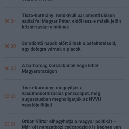
Tisza-kormány: rendkívüli parlamenti ülésen
szólal fel Magyar Péter, eldől lesz-e másik jelölt
06:34
köztársasági elnöknek
Sorsdöntő napok előtt állnak a befektetéseid,
06:30
egy dologra várnak a piacok
A barbárság korszakának vége lehet
06:05
Magyarországon
Tisza-kormány: megnyitják a
vasútmodernizációs pénzcsapot, még
23:01
augusztusban meghallgatják az NVVH
vezetőjelöltjeit
Orbán Viktor elhagyhatja a magyar politikát –
23:01
Már két nemzetközi csúcspozíció is képben van