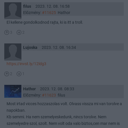
filus
2023. 12. 08. 16:58
Előzmény:
#11625
Hathor
El kellene gondolkodnod rajta, ki is itt a troll.
3
2
Lujoska
2023. 12. 08. 16:34
https://invst.ly/12ldg3
2
1
Hathor
2023. 12. 08. 08:33
Előzmény:
#11623
filus
Most irtad vicces hozzaszolas volt. Olvass vissza mi van torolve a
napokban.
Kb semmi. Ha nem szemelyeskedunk, nincs torolve. Nem
szemelyedre szol, szolt. Nem volt oda valo biztos,cen mar nem is