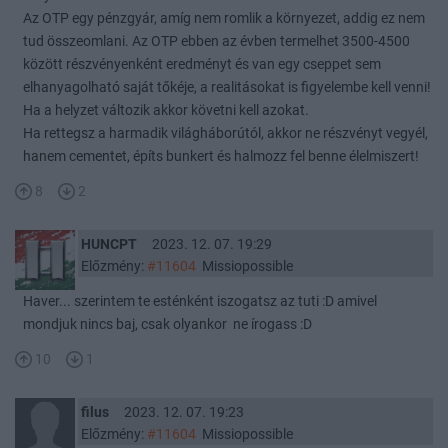
Az OTP egy pénzgyár, amíg nem romlik a környezet, addig ez nem
tud összeomlani. Az OTP ebben az évben termelhet 3500-4500
között részvényenként eredményt és van egy cseppet sem
elhanyagolható saját tőkéje, a realitásokat is figyelembe kell venni!
Ha a helyzet változik akkor követni kell azokat.
Ha rettegsz a harmadik világháborútól, akkor ne részvényt vegyél,
hanem cementet, építs bunkert és halmozz fel benne élelmiszert!
8
2
HUNCPT
2023. 12. 07. 19:29
Előzmény:
#11604
Missiopossible
Haver... szerintem te esténként iszogatsz az tuti :D amivel
mondjuk nincs baj, csak olyankor ne írogass :D
10
1
filus
2023. 12. 07. 19:23
Előzmény:
#11604
Missiopossible