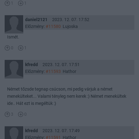
1
1
daniel2121
2023. 12. 07. 17:52
Előzmény:
#11580
Lujoska
Ismét.
0
1
kfredd
2023. 12. 07. 17:51
Előzmény:
#11593
Hathor
Német tőzsde tegnap csúcson, mi pedig várjuk a német
menekülteket... Valami tényleg nem kerek :) Német menekültek
ide.. Hát ezt is megéltük :)
3
0
kfredd
2023. 12. 07. 17:49
Előzmény:
#11591
Hathor