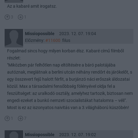
Az a kabaré amit irogatsz.
3
1
Missiopossible
2023. 12. 07. 19:04
Előzmény:
#11600
filus
Fogalmad sincs hogy milyen korban élsz. Kabaré című filmből
részlet:
"Miközben pár felhőtlen nap eltöltésére a báró palotájába
autóznak, meglátnak a berlini utcán néhány rendőrt és járókelőt, s
egy összevert fejű halott férfit, a burjánzó náci erőszak áldozatai
közül. Max a társadalmi fensőbbség fölényével oldja fel a
feszültséget: az uralkodó osztály, amelyhez tartozik, biztosan nem
engedi ezeket a bunkó nemzeti szocialistákat hatalomra – véli".
Most is ez az iszonyatos naivitás van a 3.világháború küszöbén!
1
7
Missiopossible
2023. 12. 07. 19:02