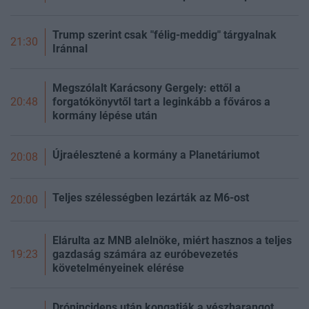
Trump szerint csak "félig-meddig" tárgyalnak
21:30
Iránnal
Megszólalt Karácsony Gergely: ettől a
forgatókönyvtől tart a leginkább a főváros a
20:48
kormány lépése után
Újraélesztené a kormány a Planetáriumot
20:08
Teljes szélességben lezárták az M6-ost
20:00
Elárulta az MNB alelnöke, miért hasznos a teljes
gazdaság számára az euróbevezetés
19:23
követelményeinek elérése
Drónincidens után kongatják a vészharangot