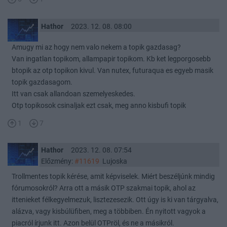
Hathor
2023. 12. 08. 08:00
Amugy mi az hogy nem valo nekem a topik gazdasag?
Van ingatlan topikom, allampapir topikom. Kb ket legporgosebb
btopik az otp topikon kivul. Van nutex, futuraqua es egyeb masik
topik gazdasagom.
Itt van csak allandoan szemelyeskedes.
Otp topikosok csinaljak ezt csak, meg anno kisbufi topik
1
7
Hathor
2023. 12. 08. 07:54
Előzmény:
#11619
Lujoska
Trollmentes topik kérése, amit képviselek. Miért beszéljúnk mindig
fórumosokról? Arra ott a másik OTP szakmai topik, ahol az
ittenieket félkegyelmezuk, lisztezesezik. Ott úgy is ki van tárgyalva,
alázva, vagy kisbúlüfiben, meg a többiben. Én nyitott vagyok a
piacról írjunk itt. Azon belül OTPröl, és ne a másikról.