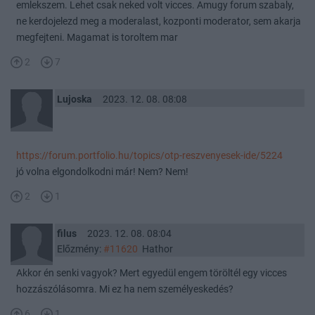
emlekszem. Lehet csak neked volt vicces. Amugy forum szabaly,
ne kerdojelezd meg a moderalast, kozponti moderator, sem akarja
megfejteni. Magamat is toroltem mar
2
7
Lujoska
2023. 12. 08. 08:08
https://forum.portfolio.hu/topics/otp-reszvenyesek-ide/5224
jó volna elgondolkodni már! Nem? Nem!
2
1
filus
2023. 12. 08. 08:04
Előzmény:
#11620
Hathor
Akkor én senki vagyok? Mert egyedül engem töröltél egy vicces
hozzászólásomra. Mi ez ha nem személyeskedés?
6
1