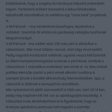
küldetésének, hogy a szegény és hátrányos helyzetű emberekért
tegyen. Parlamenti erőként bevezetné a laikus bíráskodást,
esküdtszék részvételével, és nekilátna egy "roma bank" projektnek
is.
A Mi Pártunk – Ima mindenkivel összefogna, leszámítva a
Jobbikot. Szerintük ők erkölcsi és gazdasági válságba taszítanák
Magyarországot.
A Mi Pártunk - Ima mellett akár 250 más párt is elindulhat a
választáson. Már most többen vannak, mint négy évvel ezelőtt.
Pedig nagyobb kockázatot vállalnak, ugyanis vissza kell fizetniük
az állami kampánytámogatást azoknak a pártoknak, amelyek a
választáson 1 százalékos eredményt sem érnek el. Az Idea Intézet
politikai elemzője szerint a pénz ennek ellenére továbbra is
szerepet játszik a közéleti elhivatottság felerősödésében. Igaz, a
választók is átlátnak a kamupártok szándékain.
Már nyilvántartott jelölő szervezetből is több van, mint 2014-ben,
pedig még majdnem két hét van az ajánlásgyűjtés kezdetéig. A
Választási Iroda elnökhelyettese arra figyelmeztet, hogy az
érvényes ajánláshoz pontosan kell megadni a személyi