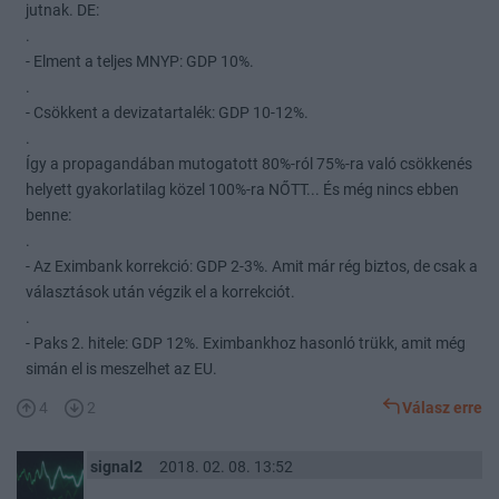
jutnak. DE:
.
- Elment a teljes MNYP: GDP 10%.
.
- Csökkent a devizatartalék: GDP 10-12%.
.
Így a propagandában mutogatott 80%-ról 75%-ra való csökkenés
helyett gyakorlatilag közel 100%-ra NŐTT... És még nincs ebben
benne:
.
- Az Eximbank korrekció: GDP 2-3%. Amit már rég biztos, de csak a
választások után végzik el a korrekciót.
.
- Paks 2. hitele: GDP 12%. Eximbankhoz hasonló trükk, amit még
simán el is meszelhet az EU.
4
2
Válasz erre
signal2
2018. 02. 08. 13:52