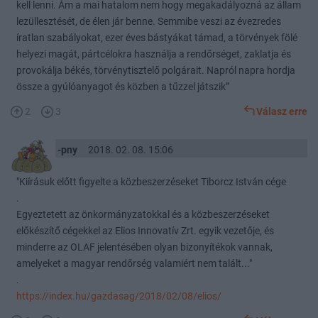
kell lenni. Ám a mai hatalom nem hogy megakadályozná az állam
lezüllesztését, de élen jár benne. Semmibe veszi az évezredes
íratlan szabályokat, ezer éves bástyákat támad, a törvények fölé
helyezi magát, pártcélokra használja a rendőrséget, zaklatja és
provokálja békés, törvénytisztelő polgárait. Napról napra hordja
össze a gyúlóanyagot és közben a tűzzel játszik”
2
3
Válasz erre
-pny
2018. 02. 08. 15:06
"Kiírásuk előtt figyelte a közbeszerzéseket Tiborcz István cége
.
Egyeztetett az önkormányzatokkal és a közbeszerzéseket
előkészítő cégekkel az Elios Innovatív Zrt. egyik vezetője, és
minderre az OLAF jelentésében olyan bizonyítékok vannak,
amelyeket a magyar rendőrség valamiért nem talált..."
.
https://index.hu/gazdasag/2018/02/08/elios/