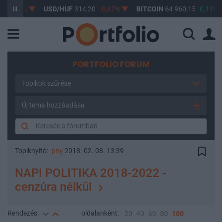
,61%
USD/HUF
314,20
-0,87%
BITCOIN
64 960,15
0,11%
PORTFOLIO FORUM
Topikok szűrése
Új téma hozzáadása
Topiknyitó:
-pny
2018. 02. 08. 13:39
NAPI POLITIKA 2018-2022 -
cenzúra nélkül
Rendezés:
oldalanként:
20
40
60
80
100