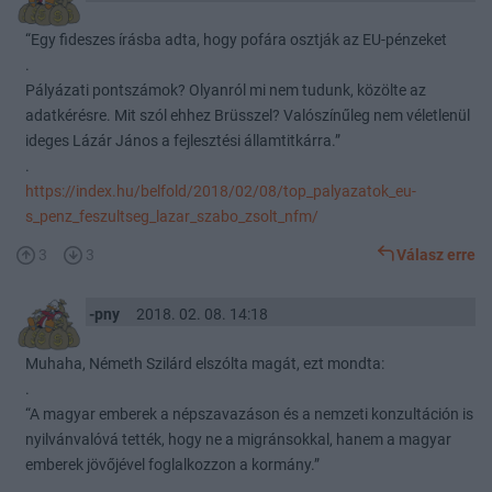
“Egy fideszes írásba adta, hogy pofára osztják az EU-pénzeket
.
Pályázati pontszámok? Olyanról mi nem tudunk, közölte az
adatkérésre. Mit szól ehhez Brüsszel? Valószínűleg nem véletlenül
ideges Lázár János a fejlesztési államtitkárra.”
.
https://index.hu/belfold/2018/02/08/top_palyazatok_eu-
s_penz_feszultseg_lazar_szabo_zsolt_nfm/
3
3
Válasz erre
-pny
2018. 02. 08. 14:18
Muhaha, Németh Szilárd elszólta magát, ezt mondta:
.
“A magyar emberek a népszavazáson és a nemzeti konzultáción is
nyilvánvalóvá tették, hogy ne a migránsokkal, hanem a magyar
emberek jövőjével foglalkozzon a kormány.”
.