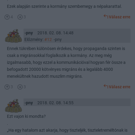
Ezek alapján szerinte a kormány szembemegy a népakarattal.
4
3
Válasz erre
-pny
2018. 02. 08. 14:48
Előzmény:
#12
-pny
Ennek tükrében különösen érdekes, hogy propaganda szinten is
csak a migránsokkal foglalkozik a kormány. Az meg még
izgalmasabb, hogy ezzel a kommunikációval hogyan fér össze a
befogadott 20000 kötvényes migráns és a legalább 4000
menekültnek hazudott muszlim migráns.
3
3
Válasz erre
-pny
2018. 02. 08. 14:55
Ezt vajon ki mondta?
.
„Ha egy hatalom azt akarja, hogy tiszteljék, tiszteletreméltónak is