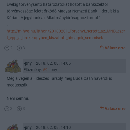
Évekig törvénysértő határozatokat hozott a bankszektor
törvényessége felett őrködő Magyar Nemzeti Bank – derült ki a
Kúrián. A jegybank az Alkotmánybírósághoz fordul.”
.
http://m.hvg.hu/itthon/20180201_Torvenyt_sertett_az_MNB_ezer
t_epp_a_brokerugyben_kiszabott_birsagok_semmisek
2
3
Válasz erre
-pny
2018. 02. 08. 14:06
Előzmény:
#9
-pny
Még a végén a Fideszes Tarsoly, meg Buda Cash haverok is
megússzák.
.
Nem semmi.
3
3
Válasz erre
-pny
2018. 02. 08. 14:10