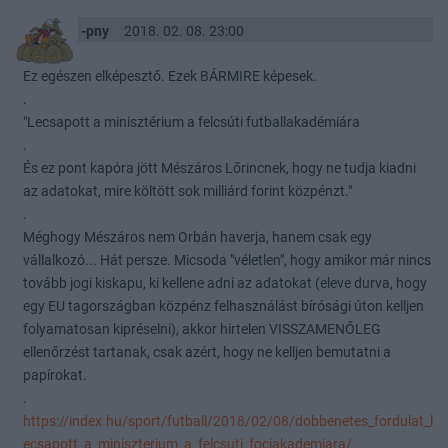
-pny
2018. 02. 08. 23:00
Ez egészen elképesztő. Ezek BÁRMIRE képesek.
.
"Lecsapott a minisztérium a felcsúti futballakadémiára
.
És ez pont kapóra jött Mészáros Lőrincnek, hogy ne tudja kiadni
az adatokat, mire költött sok milliárd forint közpénzt."
.
Méghogy Mészáros nem Orbán haverja, hanem csak egy
vállalkozó... Hát persze. Micsoda "véletlen", hogy amikor már nincs
tovább jogi kiskapu, ki kellene adni az adatokat (eleve durva, hogy
egy EU tagországban közpénz felhasználást bírósági úton kelljen
folyamatosan kipréselni), akkor hirtelen VISSZAMENŐLEG
ellenőrzést tartanak, csak azért, hogy ne kelljen bemutatni a
papírokat.
.
https://index.hu/sport/futball/2018/02/08/dobbenetes_fordulat_l
ecsapott_a_miniszterium_a_felcsuti_fociakademiara/