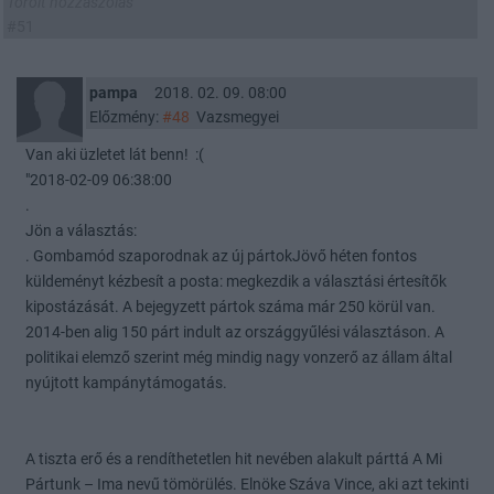
Törölt hozzászólás
#51
pampa
2018. 02. 09. 08:00
Előzmény:
#48
Vazsmegyei
Van aki üzletet lát benn! :(
"2018-02-09 06:38:00
.
Jön a választás:
. Gombamód szaporodnak az új pártokJövő héten fontos
küldeményt kézbesít a posta: megkezdik a választási értesítők
kipostázását. A bejegyzett pártok száma már 250 körül van.
2014-ben alig 150 párt indult az országgyűlési választáson. A
politikai elemző szerint még mindig nagy vonzerő az állam által
nyújtott kampánytámogatás.
A tiszta erő és a rendíthetetlen hit nevében alakult párttá A Mi
Pártunk – Ima nevű tömörülés. Elnöke Száva Vince, aki azt tekinti