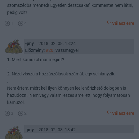
szomszédba menned! Egyetlen deszcsakafi kommentet nem látni,
pedig volt!
1
4
Válasz erre
-pny
2018. 02. 08. 18:24
Előzmény:
#20
Vazsmegyei
1. Miért kamuzol már megint?
.
2. Nézd vissza a hozzászólások számát, egy se hiányzik.
.
Nem értem, miért kell ilyen könnyen leellenőrizhető dologban is
hazudozni. Nem vagy valami eszes amellett, hogy folyamatosan
kamuzol.
3
2
Válasz erre
-pny
2018. 02. 08. 18:42