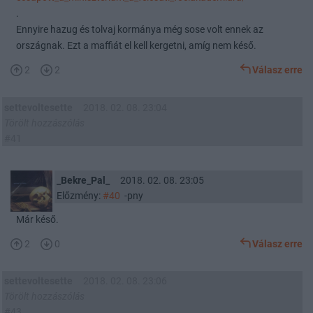
.
Ennyire hazug és tolvaj kormánya még sose volt ennek az
országnak. Ezt a maffiát el kell kergetni, amíg nem késő.
2
2
Válasz erre
settevoltesette
2018. 02. 08. 23:04
Törölt hozzászólás
#41
_Bekre_Pal_
2018. 02. 08. 23:05
Előzmény:
#40
-pny
Már késő.
2
0
Válasz erre
settevoltesette
2018. 02. 08. 23:06
Törölt hozzászólás
#43