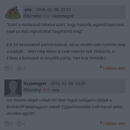
-pny
2018. 02. 08. 20:19
Előzmény:
#28
Vazsmegyei
“Azért a moderáció tehetne azért, hogy hasonló, egyező topicokat,
csak az első regisztráltat hagyhatná meg!”
.
Ezt írd deszcsakafi párttársadnak, aki az enyém után nyitotta meg
a sajátját... Mert még ebben is csak másolni tud. Hiába na, a
Fidesz a kamusok és lenyúlók pártja, fent is ez történik:)
2
2
Válasz erre
Vazsmegyei
2018. 02. 08. 20:20
Előzmény:
#33
-pny
Azt hiszem eleget voltam itt! Nem fogok találgatni többet a
jövőnkről! Meghagyom neked! Eggyel kevesebb troll marad akkor,
de veled együtt!
0
4
Válasz erre