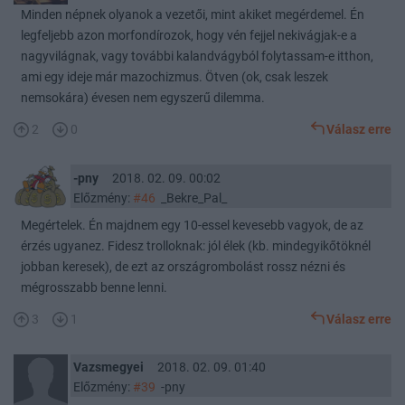
Minden népnek olyanok a vezetői, mint akiket megérdemel. Én
legfeljebb azon morfondírozok, hogy vén fejjel nekivágjak-e a
nagyvilágnak, vagy további kalandvágyból folytassam-e itthon,
ami egy ideje már mazochizmus. Ötven (ok, csak leszek
nemsokára) évesen nem egyszerű dilemma.
2
0
Válasz erre
-pny
2018. 02. 09. 00:02
Előzmény:
#46
_Bekre_Pal_
Megértelek. Én majdnem egy 10-essel kevesebb vagyok, de az
érzés ugyanez. Fidesz trolloknak: jól élek (kb. mindegyikőtöknél
jobban keresek), de ezt az országrombolást rossz nézni és
mégrosszabb benne lenni.
3
1
Válasz erre
Vazsmegyei
2018. 02. 09. 01:40
Előzmény:
#39
-pny