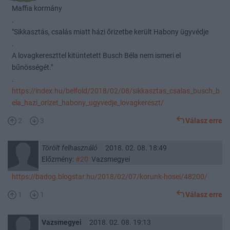
Maffia kormány
.
"Sikkasztás, csalás miatt házi őrizetbe került Habony ügyvédje
.
A lovagkereszttel kitüntetett Busch Béla nem ismeri el
bűnösségét."
.
https://index.hu/belfold/2018/02/08/sikkasztas_csalas_busch_b
ela_hazi_orizet_habony_ugyvedje_lovagkereszt/
2
3
Válasz erre
Törölt felhasználó
2018. 02. 08. 18:49
Előzmény:
#20
Vazsmegyei
https://badog.blogstar.hu/2018/02/07/korunk-hosei/48200/
1
1
Válasz erre
Vazsmegyei
2018. 02. 08. 19:13