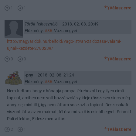
1
1
Válasz erre
Törölt felhasználó
2018. 02. 08. 20:49
Előzmény:
#36
Vazsmegyei
http://magyaridok.hu/belfold/vago-istvan-zsidozasa-valami-
ujnak-kezdete-2780239/
0
0
Válasz erre
-pny
2018. 02. 08. 21:24
Előzmény:
#36
Vazsmegyei
Nem tudtam, hogy x hónapja pampa létrehozott egy ilyen című
topicot, amiben nem volt hozzászólás y ideje (összesen sincs még
annyi se, mint itt), így nem láttam sose azt a topicot. Deszcsakafi
viszont látta az én maimat, fél óra múlva ő is csinált egyet. Schmitt
Pali effektus, Fidesz mentalitás.
2
1
Válasz erre