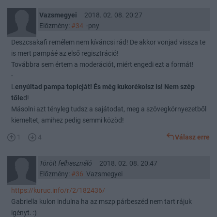
Vazsmegyei
2018. 02. 08. 20:27
Előzmény:
#34
-pny
Deszcsakafi remélem nem kíváncsi rád! De akkor vonjad vissza te
is mert pampáé az első regisztráció!
Továbbra sem értem a moderációt, miért engedi ezt a formát!
-
L
enyúltad pampa topicját! És még kukorékolsz is! Nem szép
tőle
d!
Másolni azt tényleg tudsz a sajátodat, meg a szövegkörnyezetből
kiemeltet, amihez pedig semmi közöd!
1
4
Válasz erre
Törölt felhasználó
2018. 02. 08. 20:47
Előzmény:
#36
Vazsmegyei
https://kuruc.info/r/2/182436/
Gabriella kulon indulna ha az mszp párbeszéd nem tart rájuk
igényt. :)