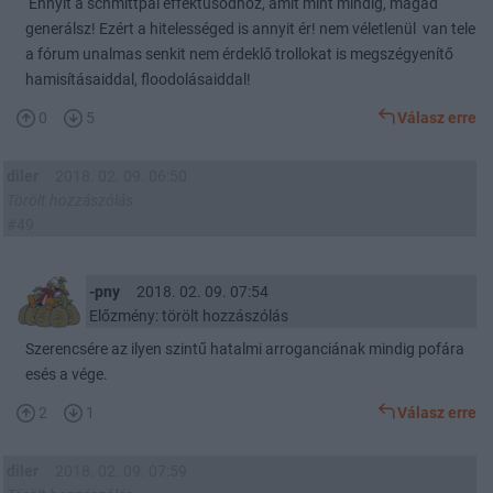
Ennyit a schmittpál effektusodhoz, amit mint mindig, magad
generálsz! Ezért a hitelességed is annyit ér! nem véletlenül van tele
a fórum unalmas senkit nem érdeklő trollokat is megszégyenítő
hamisításaiddal, floodolásaiddal!
0
5
Válasz erre
diler
2018. 02. 09. 06:50
Törölt hozzászólás
#49
-pny
2018. 02. 09. 07:54
Előzmény: törölt hozzászólás
Szerencsére az ilyen szintű hatalmi arroganciának mindig pofára
esés a vége.
2
1
Válasz erre
diler
2018. 02. 09. 07:59