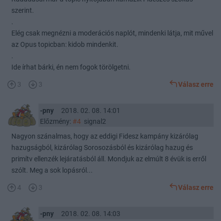
szerint.
.
Elég csak megnézni a moderációs naplót, mindenki látja, mit művel
az Opus topicban: kidob mindenkit.
.
Ide írhat bárki, én nem fogok törölgetni.
3
3
Válasz erre
-pny
2018. 02. 08. 14:01
Előzmény:
#4
signal2
Nagyon szánalmas, hogy az eddigi Fidesz kampány kizárólag
hazugságból, kizárólag Sorosozásból és kizárólag hazug és
primítv ellenzék lejáratásból áll. Mondjuk az elmúlt 8 évük is erről
szólt. Meg a sok lopásról...
4
3
Válasz erre
-pny
2018. 02. 08. 14:03