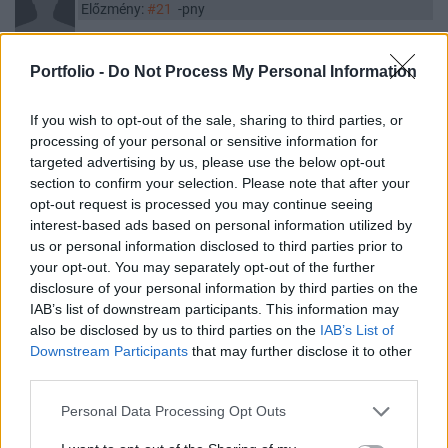
Előzmény:
#21
-pny
UI. Az eszemmel neked elég sok bajod akadt eddig is! Ne borzoljad!
Portfolio -
Do Not Process My Personal Information
1
3
Válasz erre
If you wish to opt-out of the sale, sharing to third parties, or
Törölt felhasználó
2018. 02. 08. 19:30
processing of your personal or sensitive information for
Előzmény:
#7
-pny
targeted advertising by us, please use the below opt-out
section to confirm your selection. Please note that after your
"Nagyon szánalmas, hogy az eddigi Fidesz kampány kizárólag
opt-out request is processed you may continue seeing
hazugságból, kizárólag Sorosozásból és kizárólag hazug és
interest-based ads based on personal information utilized by
primítv ellenzék lejáratásból áll."
us or personal information disclosed to third parties prior to
És ne feledjük, mindezt teszik közpénzből úgy, hogy a
your opt-out. You may separately opt-out of the further
csókosaiknak a zsebébe tömik a milliárdokat. Az egész
disclosure of your personal information by third parties on the
kampányuk arról szól, hogy vajnának, meg pénztárosnak
IAB’s list of downstream participants. This information may
feltöltsék a számláikat, egy év alatt megtérítve a
also be disclosed by us to third parties on the
IAB’s List of
médiabefektetéseikre kiadott pénzt. Gyakorlatilag a gazemberek
Downstream Participants
that may further disclose it to other
third parties.
az államkasszát használják felvásárlásaik finanszírozására.
2
3
Válasz erre
Personal Data Processing Opt Outs