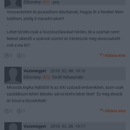
Előzmény:
#21
-pny
Visszanéztem és javasoltam deszkának, hagyja itt a fenébe! Nem
találtam, pedig ő maradni akart!
-
Lehet törölni csak a hozzászólásokat törölni, de a számát nem!
Neked sikerült a számok szerint is! Kérdezzük meg deszcsakafit
volt-e ma itt?
0
5
Válasz erre
Vazsmegyei
2018. 02. 08. 19:16
Előzmény:
#23
Törölt felhasználó
Micsoda logika fejlődött ki az XXI századi emberekben, azon csak
csodálkozni lehet! Minden sárral etetni lehet őket! És még élvezik
is! Köszi a közzétételt!
0
5
Válasz erre
Vazsmegyei
2018. 02. 08. 19:17