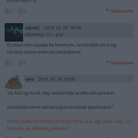
kis kamupárt is...
2
0
Válasz erre
signal2
2018. 02. 09. 08:08
Előzmény:
#54
-pny
És mivel nem vasalják be keményen, nevezhetjük ezt is egy
törvényi szintre emelt pénzlenyúlásnak.
2
0
Válasz erre
-pny
2018. 02. 09. 08:08
“Az ÁSZ egy kicsit még csuklóztatja az ellenzéki pártokat
.
Intézkedési tervet kell benyújtaniuk bűneik kijavításáról.”
.
https://index.hu/belfold/2018/02/09/az_asz_egy_kicsit_meg_csu
kloztatja_az_ellenzeki_partokat/