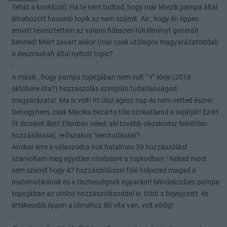
Tehát a konklúzió: Ha te nem tudtad, hogy már létezik pampa által
létrehozott hasonló topik az nem számít. Az , hogy én éppen
emiatt tévesztettem az valami fideszen túli élményt generált
benned! Miért zavart akkor (már csak utólagos magyarázatoddal)
a deszcsakafi által nyitott topic?
-
A másik , hogy pampa topicjában nem volt " Y" ideje (2018
októbere óta?) hozzászólás szimplán tudatlanságod
magyarázata! Ma is volt! Itt ülsz egész nap és nem vetted észre!
Dehogynem, csak Macika bezárta tőle szokatlanul a sajátját! Ezért
őt dicséret illeti! Ellenben veled, aki tovább okoskodsz felelőtlen
hozzáállással, erőszakos "nemtudással"!
Amikor erre a válaszodra írok hatalmas 39 hozzászólást
számoltam meg egyetlen ránézésre a topkodban ! Neked most
sem számít hogy 47 hozzászólással fölé helyezed magad a
matematikának és a tisztességnek egyaránt! Mindeközben pampa
topicjában az utolsó hozzászólásoddal is több a bejegyzett és
értékesebb éppen a témához illő vita van, volt eddig!
-