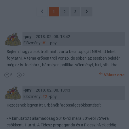
1
2
3
-pny
2018. 02. 08. 13:42
Előzmény:
#1
-pny
Sejtem, hogy a sok troll miatt zárta be a topicját NBM, itt lehet
folytatni. A téma erősen troll vonzó, de ebben az esetben belefér
még ez is. Ide bárki, bármilyen politikai véleményt, hírt, stb. írhat.
5
2
Válasz erre
-pny
2018. 02. 08. 13:43
Előzmény:
#2
-pny
Kezdésnek legyen itt Orbánék "adósságcsökkentése":
.
- A kimutatott államadóság 2010-ről mára 80%-ról 75%-ra
csökkent. Hurrá. A Fidesz propaganda és a Fidesz hívek eddig