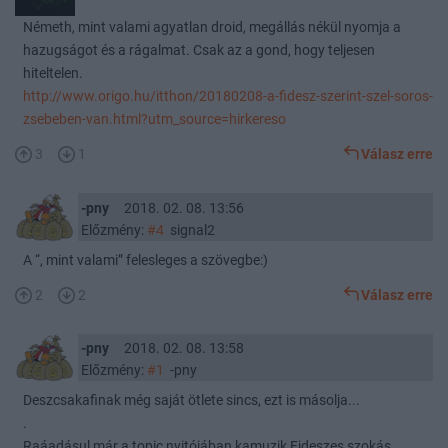
Németh, mint valami agyatlan droid, megállás nékül nyomja a
hazugságot és a rágalmat. Csak az a gond, hogy teljesen
hiteltelen.
http://www.origo.hu/itthon/20180208-a-fidesz-szerint-szel-soros-
zsebeben-van.html?utm_source=hirkereso
3
1
Válasz erre
-pny
2018. 02. 08. 13:56
Előzmény:
#4
signal2
A “, mint valami” felesleges a szövegbe:)
2
2
Válasz erre
-pny
2018. 02. 08. 13:58
Előzmény:
#1
-pny
Deszcsakafinak még saját ötlete sincs, ezt is másolja...
.
Raáadásul már a topic nyitójában kamuzik Fideszes szokás