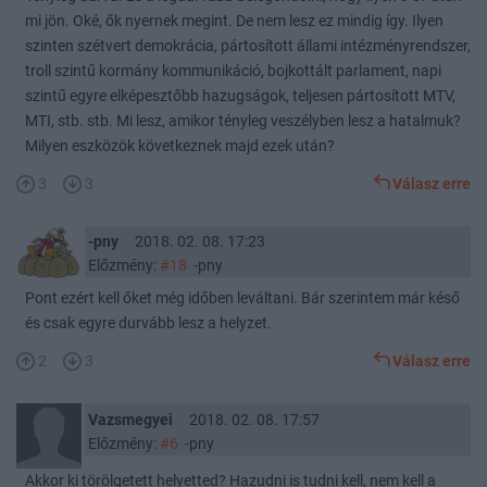
mi jön. Oké, ők nyernek megint. De nem lesz ez mindig így. Ilyen
szinten szétvert demokrácia, pártosított állami intézményrendszer,
troll szintű kormány kommunikáció, bojkottált parlament, napi
szintű egyre elképesztőbb hazugságok, teljesen pártosított MTV,
MTI, stb. stb. Mi lesz, amikor tényleg veszélyben lesz a hatalmuk?
Milyen eszközök következnek majd ezek után?
3
3
Válasz erre
-pny
2018. 02. 08. 17:23
Előzmény:
#18
-pny
Pont ezért kell őket még időben leváltani. Bár szerintem már késő
és csak egyre durvább lesz a helyzet.
2
3
Válasz erre
Vazsmegyei
2018. 02. 08. 17:57
Előzmény:
#6
-pny
Akkor ki törölgetett helyetted? Hazudni is tudni kell, nem kell a