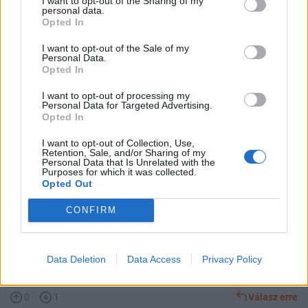
I want to opt-out of the Sharing of my
Vazsmegyei
2018. 02. 08. 19:33
personal data.
Opted In
ÓHHH! Az anatevkai nagynéném nem bocsátaná meg, de remélem
I want to opt-out of the Sale of my
Personal Data.
megbocsátasz! Na ezt kihasználhatod, de csak módjával!
Opted In
-
Deszcsakafi útmutatása eredményes volt! Tényleg nem ebbe
I want to opt-out of processing my
Personal Data for Targeted Advertising.
írogatott!
Opted In
-
Azért a moderáció tehetne azért, hogy hasonló, egyező topicokat,
I want to opt-out of Collection, Use,
Retention, Sale, and/or Sharing of my
csak az első regisztráltat hagyhatná meg!
Personal Data that Is Unrelated with the
Purposes for which it was collected.
0
4
Válasz erre
Opted Out
CONFIRM
Törölt felhasználó
2018. 02. 08. 19:35
Előzmény:
#28
Vazsmegyei
https://24.hu/belfold/2018/02/08/okos-ellenzeki-egyuttmukodes-
Data Deletion
Data Access
Privacy Policy
nelkul-sima-fidesz-ketharmad-lesz/
0
1
Válasz erre