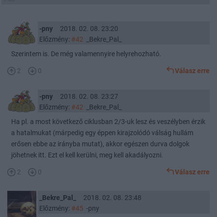
-pny
2018. 02. 08. 23:20
Előzmény:
#42
_Bekre_Pal_
Szerintem is. De még valamennyire helyrehozható.
2
0
Válasz erre
-pny
2018. 02. 08. 23:27
Előzmény:
#42
_Bekre_Pal_
Ha pl. a most következő ciklusban 2/3-uk lesz és veszélyben érzik
a hatalmukat (márpedig egy éppen kirajzolódó válság hullám
erősen ebbe az irányba mutat), akkor egészen durva dolgok
jöhetnek itt. Ezt el kell kerülni, meg kell akadályozni.
2
0
Válasz erre
_Bekre_Pal_
2018. 02. 08. 23:48
Előzmény:
#45
-pny