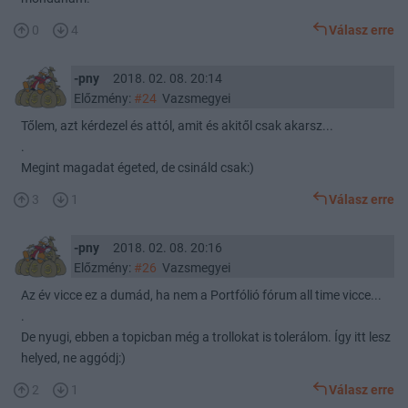
0
4
Válasz erre
-pny
2018. 02. 08. 20:14
Előzmény:
#24
Vazsmegyei
Tőlem, azt kérdezel és attól, amit és akitől csak akarsz...
.
Megint magadat égeted, de csináld csak:)
3
1
Válasz erre
-pny
2018. 02. 08. 20:16
Előzmény:
#26
Vazsmegyei
Az év vicce ez a dumád, ha nem a Portfólió fórum all time vicce...
.
De nyugi, ebben a topicban még a trollokat is tolerálom. Így itt lesz
helyed, ne aggódj:)
2
1
Válasz erre