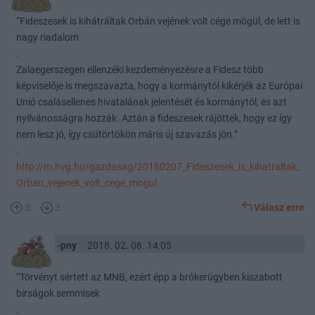
“Fideszesek is kihátráltak Orbán vejének volt cége mögül, de lett is
nagy riadalom
.
Zalaegerszegen ellenzéki kezdeményezésre a Fidesz több
képviselője is megszavazta, hogy a kormánytól kikérjék az Európai
Unió csalásellenes hivatalának jelentését és kormánytól, és azt
nyilvánosságra hozzák. Aztán a fideszesek rájöttek, hogy ez így
nem lesz jó, így csütörtökön máris új szavazás jön.”
.
http://m.hvg.hu/gazdasag/20180207_Fideszesek_is_kihatraltak_
Orban_vejenek_volt_cege_mogul
3
3
Válasz erre
-pny
2018. 02. 08. 14:05
“Törvényt sértett az MNB, ezért épp a brókerügyben kiszabott
bírságok semmisek
.