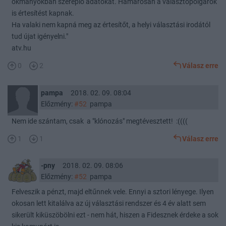
okmányokban szereplő adatokat. Hamarosan a választópolgárok
is értesítést kapnak.
Ha valaki nem kapná meg az értesítőt, a helyi választási irodától
tud újat igényelni."
atv.hu
0
2
Válasz erre
pampa
2018. 02. 09. 08:04
Előzmény:
#52
pampa
Nem ide szántam, csak a "klónozás" megtévesztett! :((((
1
1
Válasz erre
-pny
2018. 02. 09. 08:06
Előzmény:
#52
pampa
Felveszik a pénzt, majd eltűnnek vele. Ennyi a sztori lényege. Ilyen
okosan lett kitalálva az új választási rendszer és 4 év alatt sem
sikerült kiküszöbölni ezt - nem hát, hiszen a Fidesznek érdeke a sok