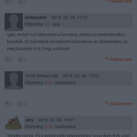
3
3
Válasz erre
rockmaster
2018. 02. 08. 15:51
Előzmény:
#7
-pny
Igen, ennyit tud felmutatni a kormány, ezekre az eredményekre
büszkék. Ez bármelyik kormánytól szánalmas és döbbenetes, és
még büszkék is rá, hogy uszítóak!
3
2
Válasz erre
Törölt felhasználó
2018. 02. 08. 15:57
Előzmény:
#16
rockmaster
0
2
Válasz erre
-pny
2018. 02. 08. 16:01
Előzmény:
#16
rockmaster
Tényleg durva. És a legdurvább belegondolni, hogy ilyen 8 év után