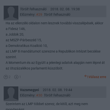
Törölt felhasználó
2018. 02. 08. 19:38
Előzmény:
#29
Törölt felhasználó
Ha az ellenzéki oldalon nem lesznek további visszalépések, akkor
a Fidesz 146,
a Jobbik 20,
az MSZP-Párbeszéd 15,
a Demokratikus Koalíció 10,
az LMP 8 mandátumot szerezne a Republikon Intézet becslése
szerint.
A Momentum és az Együtt a jelenlegi adatok alapján nem lépné át
az ötszázalékos parlamenti küszöböt.
2
1
Válasz erre
Vazsmegyei
2018. 02. 08. 19:44
Előzmény:
#30
Törölt felhasználó
Szerintem az LMP többet szerez, de kitől, azt meg nem
mondanám!