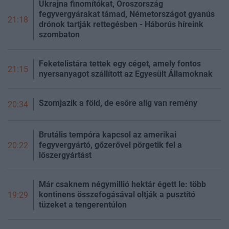
Ukrajna finomítókat, Oroszország
fegyvergyárakat támad, Németországot gyanús
21:18
drónok tartják rettegésben - Háborús híreink
szombaton
Feketelistára tettek egy céget, amely fontos
21:15
nyersanyagot szállított az Egyesült Államoknak
Szomjazik a föld, de esőre alig van remény
20:34
Brutális tempóra kapcsol az amerikai
fegyvergyártó, gőzerővel pörgetik fel a
20:22
lőszergyártást
Már csaknem négymillió hektár égett le: több
kontinens összefogásával oltják a pusztító
19:29
tüzeket a tengerentúlon