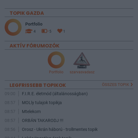
TOPIK GAZDA
Portfolio
4
5
1
AKTÍV FÓRUMOZÓK
Portfolio
szarvasvadasz
LEGFRISSEBB TOPIKOK
ÖSSZES TOPIK
09:00
F.I.R.E. életmód (általánosságban)
08:57
MOLly tulajok topikja
08:57
Mtelekom
08:57
ORBÁN TAKARODJ !!!
08:56
Orosz - Ukrán háború - trollmentes topik