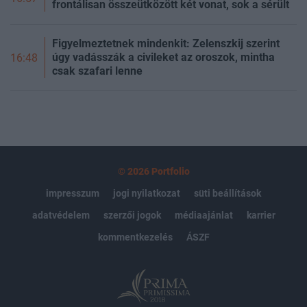
frontálisan összeütközött két vonat, sok a sérült
Figyelmeztetnek mindenkit: Zelenszkij szerint
úgy vadásszák a civileket az oroszok, mintha
16:48
csak szafari lenne
© 2026 Portfolio
impresszum
jogi nyilatkozat
süti beállítások
adatvédelem
szerzői jogok
médiaajánlat
karrier
kommentkezelés
ÁSZF