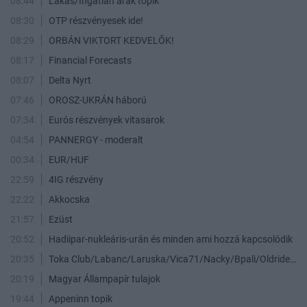
08:44
Lakás/Ingatlan árak topik
08:30
OTP részvényesek ide!
08:29
ORBÁN VIKTORT KEDVELŐK!
08:17
Financial Forecasts
08:07
Delta Nyrt
07:46
OROSZ-UKRÁN háború
07:34
Eurós részvények vitasarok
04:54
PANNERGY - moderalt
00:34
EUR/HUF
22:59
4IG részvény
22:22
Akkocska
21:57
Ezüst
20:52
Hadiipar-nukleáris-urán és minden ami hozzá kapcsolódik
20:35
Toka Club/Labanc/Laruska/Vica71/Nacky/Bpali/Oldrider/Josefernando/Mcbull/Kawaszabi
20:19
Magyar Állampapír tulajok
19:44
Appeninn topik