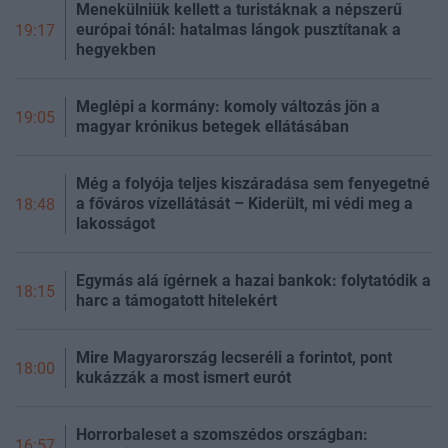
Menekülniük kellett a turistáknak a népszerű
európai tónál: hatalmas lángok pusztítanak a
19:17
hegyekben
Meglépi a kormány: komoly változás jön a
19:05
magyar krónikus betegek ellátásában
Még a folyója teljes kiszáradása sem fenyegetné
a főváros vízellátását – Kiderült, mi védi meg a
18:48
lakosságot
Egymás alá ígérnek a hazai bankok: folytatódik a
18:15
harc a támogatott hitelekért
Mire Magyarország lecseréli a forintot, pont
18:00
kukázzák a most ismert eurót
Horrorbaleset a szomszédos országban:
16:57