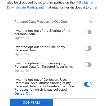
00:23
Trump 2.0
also be disclosed by us to third parties on the
IAB’s List of
Downstream Participants
that may further disclose it to other
20:42
Akko fórum
third parties.
20:03
EURHUF és minden más
Personal Data Processing Opt Outs
20:00
Wizz Air részvényesek topikja
I want to opt-out of the Sharing of my
personal data.
FRISS HÍREK
TOVÁBBI HÍREK
Opted In
Éjszaka kitört a pokol Odesszában, Bergorodot
I want to opt-out of the Sale of my
pedig az ukránok lövik - Háborús híreink
08:46
Personal Data.
vasárnap
Opted In
I want to opt-out of processing my
Personal Data for Targeted Advertising.
Kemény feltételek az Egyesült Államoknak: ezt
Opted In
követeli a közel-keleti ország a Hormuzi-szoros
08:38
megnyitásáért
I want to opt-out of Collection, Use,
Retention, Sale, and/or Sharing of my
Personal Data that Is Unrelated with the
Purposes for which it was collected.
Tisza-kormány: megnyitják a pénzcsapot,
Opted Out
elindulhat Magyarország a vasútmodernizáció
08:19
útján
CONFIRM