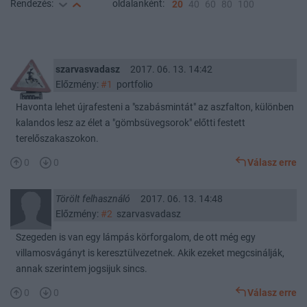
Rendezés:
oldalanként:
20
40
60
80
100
szarvasvadasz
2017. 06. 13. 14:42
Előzmény:
#1
portfolio
Havonta lehet újrafesteni a "szabásmintát" az aszfalton, különben
kalandos lesz az élet a "gömbsüvegsorok" előtti festett
terelőszakaszokon.
0
0
Válasz erre
Törölt felhasználó
2017. 06. 13. 14:48
Előzmény:
#2
szarvasvadasz
Szegeden is van egy lámpás körforgalom, de ott még egy
villamosvágányt is keresztülvezetnek. Akik ezeket megcsinálják,
annak szerintem jogsijuk sincs.
0
0
Válasz erre