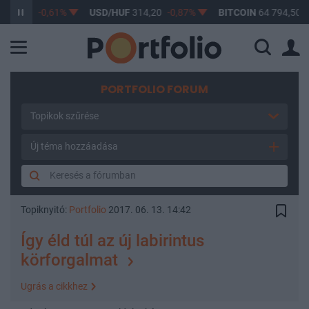
363,17
-0,61%
USD/HUF
314,20
-0,87%
BITCOIN
64 794,50
-
PORTFOLIO FORUM
Topikok szűrése
Új téma hozzáadása
Topiknyitó:
Portfolio
2017. 06. 13. 14:42
Így éld túl az új labirintus
körforgalmat
Ugrás a cikkhez