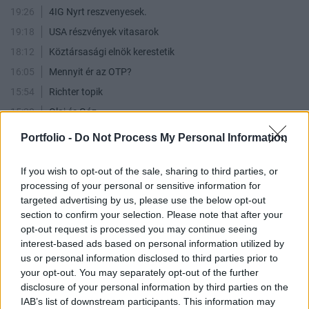
19:26
4IG Nyrt reszvenyesek.
19:18
USA részvények vitasarok
18:12
Köztársasági elnök kerestetik
16:05
Mennyit ér az OTP?
15:54
Richter topik
15:30
Olaj és Gáz
14:03
Klímakamu
Portfolio -
Do Not Process My Personal Information
11:27
NEW OPUS GLOBAL
If you wish to opt-out of the sale, sharing to third parties, or
10:45
Humor
processing of your personal or sensitive information for
09:56
Alteo Nyrt.
targeted advertising by us, please use the below opt-out
09:49
BUX index, BUX határidő, BÉT!
section to confirm your selection. Please note that after your
opt-out request is processed you may continue seeing
09:45
Panoráma
interest-based ads based on personal information utilized by
09:09
DAX
us or personal information disclosed to third parties prior to
08:41
*Shortosok klubja*
your opt-out. You may separately opt-out of the further
disclosure of your personal information by third parties on the
05:04
Opus real.
IAB’s list of downstream participants. This information may