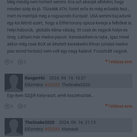
Még mindig nem tortent semmi. Kra azt akarják elhitetni, hogy
minden szép és jó. Tőzsdék ATH, forint erős és még erősebb lesz ,
mert mi mentjük még a rogyazodo Európát. USA semmi baj adunk
egy kis Nitrót azért, hogy a Eiffel torony spicce kiverje a felhőket is.
Helyi háborúk, globális klíma válság. Itt csak én vagyok hülye és
öreg. Láttam már medve piacot. Kereskedtem is rajta , igaz mivel
akkor még csak BUX ak lehetett kereskedni itthon (utolsó medve
piac ezred fordulo) nem volt egy nagy kaland. Frusztrált vagyok.
0
0
Válasz erre
RangerHU
2024. 09. 19. 10:37
Előzmény:
#32283
TheSnake2020
Egy ilyen SZ@R katyvaszt, amit összehoztak…
0
0
Válasz erre
TheSnake2020
2024. 09. 16. 21:15
Előzmény:
#32282
ktamask