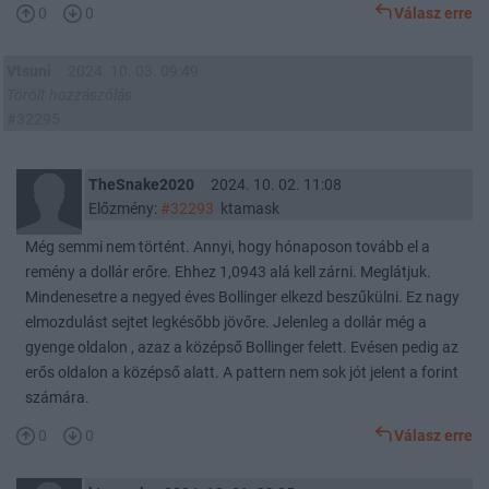
0
0
Válasz erre
Vtsuni
2024. 10. 03. 09:49
Törölt hozzászólás
#32295
TheSnake2020
2024. 10. 02. 11:08
Előzmény:
#32293
ktamask
Még semmi nem történt. Annyi, hogy hónaposon tovább el a
remény a dollár erőre. Ehhez 1,0943 alá kell zárni. Meglátjuk.
Mindenesetre a negyed éves Bollinger elkezd beszűkülni. Ez nagy
elmozdulást sejtet legkésőbb jövőre. Jelenleg a dollár még a
gyenge oldalon , azaz a középső Bollinger felett. Evésen pedig az
erős oldalon a középső alatt. A pattern nem sok jót jelent a forint
számára.
0
0
Válasz erre