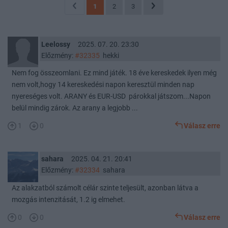
1
2
3
Leelossy
2025. 07. 20. 23:30
Előzmény:
#32335
hekki
Nem fog összeomlani. Ez mind játék. 18 éve kereskedek ilyen még
nem volt,hogy 14 kereskedési napon keresztül minden nap
nyereséges volt. ARANY és EUR-USD párokkal játszom...Napon
belül mindig zárok. Az arany a legjobb ...
1
0
Válasz erre
sahara
2025. 04. 21. 20:41
Előzmény:
#32334
sahara
Az alakzatból számolt célár szinte teljesült, azonban látva a
mozgás intenzitását, 1.2 ig elmehet.
0
0
Válasz erre