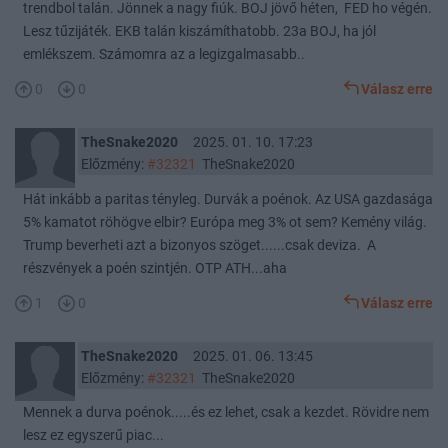
trendbol talán. Jönnek a nagy fiúk. BOJ jövő héten, FED ho végén.
Lesz tűzijáték. EKB talán kiszámíthatobb. 23a BOJ, ha jól
emlékszem. Számomra az a legizgalmasabb..
0
0
Válasz erre
TheSnake2020
2025. 01. 10. 17:23
Előzmény:
#32321
TheSnake2020
Hát inkább a paritas tényleg. Durvák a poénok. Az USA gazdasága
5% kamatot röhögve elbir? Európa meg 3% ot sem? Kemény világ.
Trump beverheti azt a bizonyos szöget......csak deviza. A
részvények a poén szintjén. OTP ATH...aha
1
0
Válasz erre
TheSnake2020
2025. 01. 06. 13:45
Előzmény:
#32321
TheSnake2020
Mennek a durva poénok.....és ez lehet, csak a kezdet. Rövidre nem
lesz ez egyszerű piac...