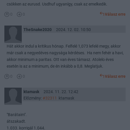
csökken az eurusd. Usdhuf ugyanígy, csak az emelkedik.
0
0
Válasz erre
TheSnake2020
2024. 12. 02. 10:50
Hát akkor indul a kritikus hónap. Felfelé 1,073 lefelé megy, akkor
már csak a negyedéves nagysága kérdéses. Ha nem fehér a havi,
akkor minimum a paritas. Ott van éves támasz. Atolelo éves
esetén is az a minimum, de én inkább a 0,8. Meglatjuk.
0
0
Válasz erre
ktamask
2024. 11. 22. 12:42
Előzmény:
#32311
ktamask
"Barátaim".
átszakadt.
1.033. korrigál 1.044.