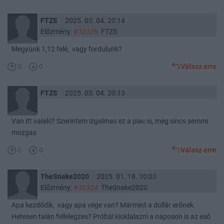
FTZS
2025. 03. 04. 20:14
Előzmény:
#32326
FTZS
Megyünk 1,12 felé, vagy fordulunk?
0
0
Válasz erre
FTZS
2025. 03. 04. 20:13
Van itt valaki? Szerintem izgalmas ez a piac is, még sincs semmi
mozgas
0
0
Válasz erre
TheSnake2020
2025. 01. 18. 10:03
Előzmény:
#32324
TheSnake2020
Apa kezdődik, vagy apa vége van? Mármint a dollár erőnek.
Hetesen talán fellelegzes? Próbál kioldalazni a naposon is az eső