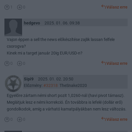
1
0
Válasz erre
hedgevo
2025. 01. 06. 09:38
Vajon éppen a sell the news előkészítése zajlik lassan felfele
csorogva?
Kinek mi a target január 20ig EUR/USD-n?
0
0
Válasz erre
Sipi9
2025. 01. 02. 20:50
Előzmény:
#32318
TheSnake2020
Egyelőre zártam némi short pozit 1,0260-nál (havi pivot támasz).
Meglátjuk lesz e némi korrekció. Én továbbra is lefelé (dollár erő)
gondolkodok, amíg a várható kamatpályákban nem lesz változás.
0
0
Válasz erre