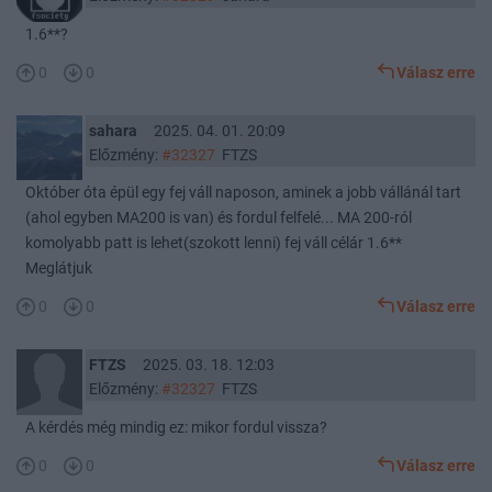
1.6**?
0
0
Válasz erre
sahara
2025. 04. 01. 20:09
Előzmény:
#32327
FTZS
Október óta épül egy fej váll naposon, aminek a jobb vállánál tart
(ahol egyben MA200 is van) és fordul felfelé... MA 200-ról
komolyabb patt is lehet(szokott lenni) fej váll célár 1.6**
Meglátjuk
0
0
Válasz erre
FTZS
2025. 03. 18. 12:03
Előzmény:
#32327
FTZS
A kérdés még mindig ez: mikor fordul vissza?
0
0
Válasz erre