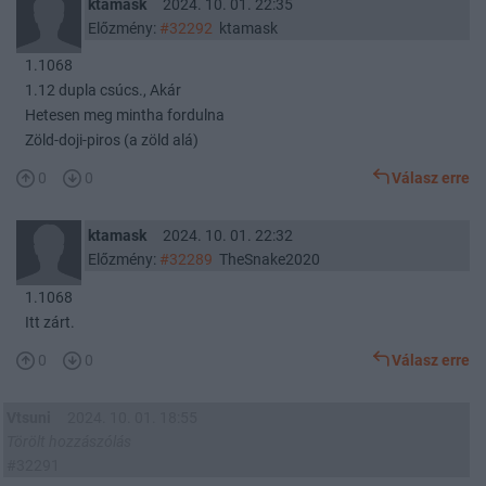
ktamask
2024. 10. 01. 22:35
Előzmény:
#32292
ktamask
1.1068
1.12 dupla csúcs., Akár
Hetesen meg mintha fordulna
Zöld-doji-piros (a zöld alá)
0
0
Válasz erre
ktamask
2024. 10. 01. 22:32
Előzmény:
#32289
TheSnake2020
1.1068
Itt zárt.
0
0
Válasz erre
Vtsuni
2024. 10. 01. 18:55
Törölt hozzászólás
#32291