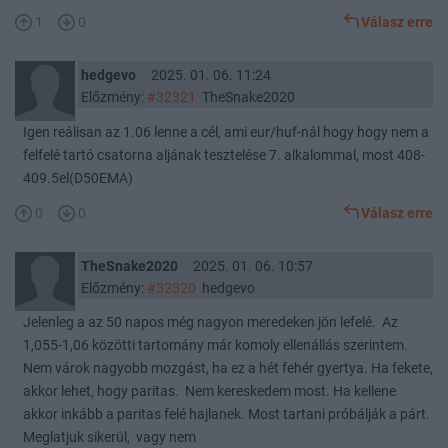
1
0
Válasz erre
hedgevo
2025. 01. 06. 11:24
Előzmény:
#32321
TheSnake2020
Igen reálisan az 1.06 lenne a cél, ami eur/huf-nál hogy hogy nem a
felfelé tartó csatorna aljának tesztelése 7. alkalommal, most 408-
409.5el(D50EMA)
0
0
Válasz erre
TheSnake2020
2025. 01. 06. 10:57
Előzmény:
#32320
hedgevo
Jelenleg a az 50 napos még nagyon meredeken jön lefelé. Az
1,055-1,06 közötti tartomány már komoly ellenállás szerintem.
Nem várok nagyobb mozgást, ha ez a hét fehér gyertya. Ha fekete,
akkor lehet, hogy paritas. Nem kereskedem most. Ha kellene
akkor inkább a paritas felé hajlanek. Most tartani próbálják a párt.
Meglatjuk sikerül, vagy nem