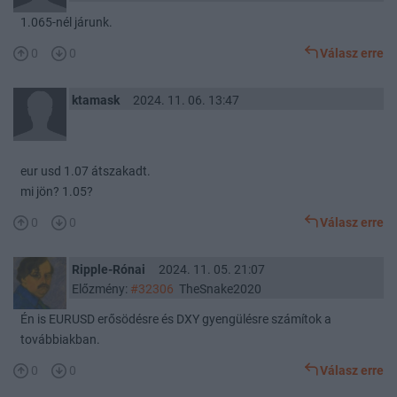
1.065-nél járunk.
0
0
Válasz erre
ktamask
2024. 11. 06. 13:47
eur usd 1.07 átszakadt.
mi jön? 1.05?
0
0
Válasz erre
Ripple-Rónai
2024. 11. 05. 21:07
Előzmény:
#32306
TheSnake2020
Én is EURUSD erősödésre és DXY gyengülésre számítok a
továbbiakban.
0
0
Válasz erre