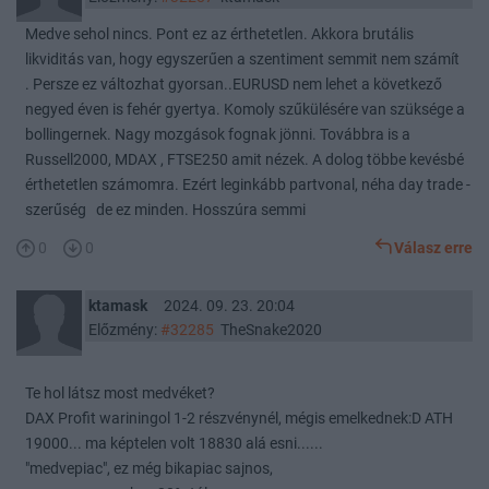
Medve sehol nincs. Pont ez az érthetetlen. Akkora brutális
likviditás van, hogy egyszerűen a szentiment semmit nem számít
. Persze ez változhat gyorsan..EURUSD nem lehet a következő
negyed éven is fehér gyertya. Komoly szűkülésére van szüksége a
bollingernek. Nagy mozgások fognak jönni. Továbbra is a
Russell2000, MDAX , FTSE250 amit nézek. A dolog többe kevésbé
érthetetlen számomra. Ezért leginkább partvonal, néha day trade -
szerűség de ez minden. Hosszúra semmi
0
0
Válasz erre
ktamask
2024. 09. 23. 20:04
Előzmény:
#32285
TheSnake2020
Te hol látsz most medvéket?
DAX Profit wariningol 1-2 részvénynél, mégis emelkednek:D ATH
19000... ma képtelen volt 18830 alá esni......
"medvepiac", ez még bikapiac sajnos,