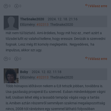
0
0
Válasz erre
TheSnake2020
2024. 12. 18. 21:16
Előzmény:
#32313
TheSnake2020
Hát nem túl biztató. Ami érdekes, hogy mit hoz ez , mert azért a
tőzsdei lufit ez valahol kellene, hogy eressze. Devizák is szenvedni
fognak. Lesz még itt komoly meglepetés. Negyedéves, ha
impulzus, akkor szr.ugy.
0
0
Válasz erre
Boby
2024. 12. 02. 11:18
Előzmény:
#32313
TheSnake2020
Több hónapos időtávon nekem a 0,8 tetszik jobban, továbbra is.
Usa gazdaság prosperál Eu szenved. Euban mindenképpen vágni
kell, Usában lehet elég a lassabb tempójú vágás vagy a tartás
is.Amiben aztán részemről semmilyen szakmai megalapozottság
nincs, 2008-tól ránézésre egy szemmel látható folyosóban