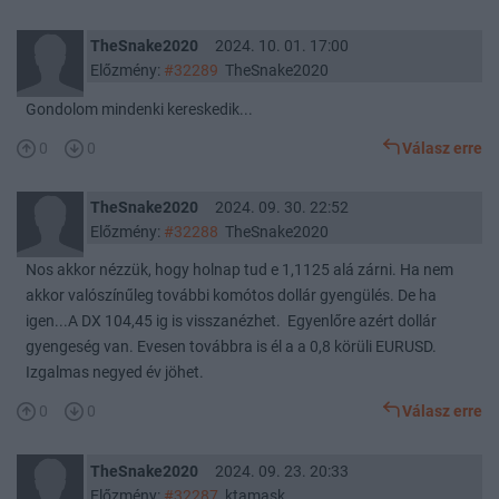
TheSnake2020
2024. 10. 01. 17:00
Előzmény:
#32289
TheSnake2020
Gondolom mindenki kereskedik...
0
0
Válasz erre
TheSnake2020
2024. 09. 30. 22:52
Előzmény:
#32288
TheSnake2020
Nos akkor nézzük, hogy holnap tud e 1,1125 alá zárni. Ha nem
akkor valószínűleg további komótos dollár gyengülés. De ha
igen...A DX 104,45 ig is visszanézhet. Egyenlőre azért dollár
gyengeség van. Evesen továbbra is él a a 0,8 körüli EURUSD.
Izgalmas negyed év jöhet.
0
0
Válasz erre
TheSnake2020
2024. 09. 23. 20:33
Előzmény:
#32287
ktamask