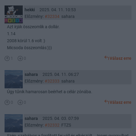
hekki
2025. 04. 11. 10:53
Előzmény:
#32334
sahara
Azt írják összeomlik a dollár.
1.14
2008 körül 1.6 volt :)
Micsoda összeomlás:)))
1
0
Válasz erre
sahara
2025. 04. 11. 06:27
Előzmény:
#32333
sahara
Úgy tűnik hamarosan beérhet a célár zónába.
0
0
Válasz erre
sahara
2025. 04. 03. 07:59
Előzmény:
#32332
FTZS
Szép, szabályos a fordított fej váll és elkészült... Innen gyorsulhat