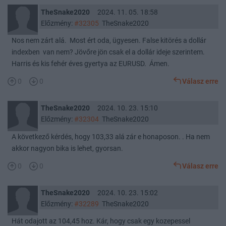
TheSnake2020
2024. 11. 05. 18:58
Előzmény:
#32305
TheSnake2020
Nos nem zárt alá. Most ért oda, ügyesen. False kitörés a dollár
indexben van nem? Jövőre jön csak el a dollár ideje szerintem.
Harris és kis fehér éves gyertya az EURUSD. Ámen.
0
0
Válasz erre
TheSnake2020
2024. 10. 23. 15:10
Előzmény:
#32304
TheSnake2020
A következő kérdés, hogy 103,33 alá zár e honaposon. . Ha nem
akkor nagyon bika is lehet, gyorsan.
0
0
Válasz erre
TheSnake2020
2024. 10. 23. 15:02
Előzmény:
#32289
TheSnake2020
Hát odajott az 104,45 hoz. Kár, hogy csak egy kozepessel