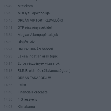
15:49
Mtelekom
15:46
MOLly tulajok topikja
15:45
ORBÁN VIKTORT KEDVELŐK!
15:41
OTP részvényesek ide!
15:34
Magyar Állampapír tulajok
15:30
Olaj és Gáz
15:24
OROSZ-UKRÁN háború
15:23
Lakás/Ingatlan árak topik
15:14
Eurós részvények vitasarok
15:13
F.I.R.E. életmód (általánosságban)
15:02
ORBÁN TAKARODJ !!!
14:55
Ezüst
14:40
Financial Forecasts
14:36
4IG részvény
14:03
Klímakamu