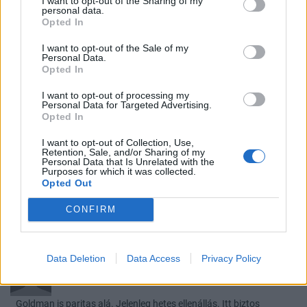
I want to opt-out of the Sharing of my
personal data.
0
0
Válasz erre
Opted In
I want to opt-out of the Sale of my
short_circuit
2024. 10. 22. 18:10
Personal Data.
Opted In
Előzmény:
#32300
TheSnake2020
Tegyük hozzá akkor, ha Trump nyer ÉS kemény vámok lesznek. Ez
I want to opt-out of processing my
Personal Data for Targeted Advertising.
már önmagában sok feltétel, de ha belevesszük, hogy egy ilyen
Opted In
szcenárióban tőzsde zuhanna (amit a fed nem szeret) a dollár
meg erősödne (amit se a fed se senki más nem szeret) nagyon
I want to opt-out of Collection, Use,
Retention, Sale, and/or Sharing of my
gyorsan előjönne a galamb Powell-ből. Nem véletlenül van nagyon
Personal Data that Is Unrelated with the
Purposes for which it was collected.
ritkán paritason a dollár jó hosszú ideje. Nálam 1.06/07 kb az alja
Opted Out
amit el tudok képzelni, tér most inkább felfelé látszik, főleg ha
európai PMI-k elkezdenek javulni
CONFIRM
0
0
Válasz erre
Data Deletion
Data Access
Privacy Policy
TheSnake2020
2024. 10. 22. 13:17
Goldman is paritas alá. Jelenleg hetes ellenállás. Itt biztos