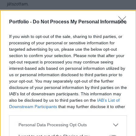
játszottam.
0
0
Válasz erre
Portfolio -
Do Not Process My Personal Information
Boby
2024. 10. 23. 12:44
If you wish to opt-out of the sale, sharing to third parties, or
Előzmény:
#32302
Boby
processing of your personal or sensitive information for
Úgyhogy ha csak a kamatkülönbözetből indulok ki, akkor
targeted advertising by us, please use the below opt-out
hosszabb távon továbbra is a usd tűnik a nyerőnek..., de várjuk
section to confirm your selection. Please note that after your
opt-out request is processed you may continue seeing
meg a választást!
interest-based ads based on personal information utilized by
0
0
Válasz erre
us or personal information disclosed to third parties prior to
your opt-out. You may separately opt-out of the further
disclosure of your personal information by third parties on the
Boby
2024. 10. 23. 12:42
IAB’s list of downstream participants. This information may
also be disclosed by us to third parties on the
IAB’s List of
Tegnap az eurhuf-ban már írtam, hogy usa kamatpálya
Downstream Participants
that may further disclose it to other
third parties.
újratervezés van, láthatólag nem csak én gondolom így.
https://hold.hu/holdblog/ez-a-recesszio-is-elmaradt/
Personal Data Processing Opt Outs
EU gazdasága viszont esik, kel, szerintem itt muszáj lesz tovább
vágni.