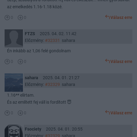
az emelkedés 1.16-1.18 közé.
0
0
Válasz erre
FTZS
2025. 04. 02. 11:42
Előzmény:
#32331
sahara
Én inkább az 1,06 felé gondolnam
0
0
Válasz erre
sahara
2025. 04. 01. 21:27
Előzmény:
#32329
sahara
1.16** elírtam.
És az említett fej váll is fordított 😇
0
0
Válasz erre
Fsociety
2025. 04. 01. 20:55
Előzmény:
#32329
sahara