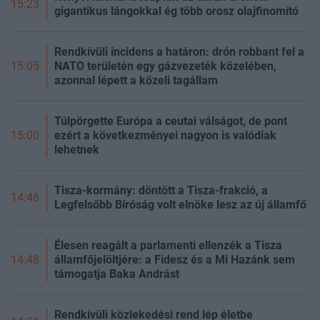
15:23
gigantikus lángokkal ég több orosz olajfinomító
Rendkívüli incidens a határon: drón robbant fel a
NATO területén egy gázvezeték közelében,
15:05
azonnal lépett a közeli tagállam
Túlpörgette Európa a ceutai válságot, de pont
ezért a következményei nagyon is valódiak
15:00
lehetnek
Tisza-kormány: döntött a Tisza-frakció, a
14:48
Legfelsőbb Bíróság volt elnöke lesz az új államfő
Élesen reagált a parlamenti ellenzék a Tisza
államfőjelöltjére: a Fidesz és a Mi Hazánk sem
14:48
támogatja Baka Andrást
Rendkívüli közlekedési rend lép életbe