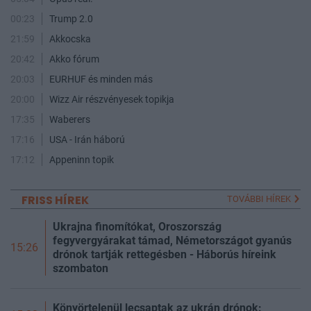
00:23
Trump 2.0
21:59
Akkocska
20:42
Akko fórum
20:03
EURHUF és minden más
20:00
Wizz Air részvényesek topikja
17:35
Waberers
17:16
USA - Irán háború
17:12
Appeninn topik
FRISS HÍREK
TOVÁBBI HÍREK
Ukrajna finomítókat, Oroszország
fegyvergyárakat támad, Németországot gyanús
15:26
drónok tartják rettegésben - Háborús híreink
szombaton
Könyörtelenül lecsaptak az ukrán drónok: