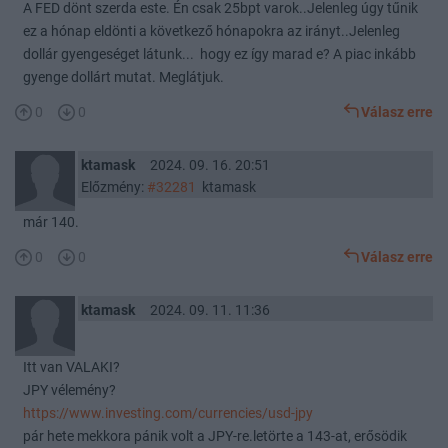
A FED dönt szerda este. Én csak 25bpt varok..Jelenleg úgy tűnik
ez a hónap eldönti a következő hónapokra az irányt..Jelenleg
dollár gyengeséget látunk... hogy ez így marad e? A piac inkább
gyenge dollárt mutat. Meglátjuk.
0
0
Válasz erre
ktamask
2024. 09. 16. 20:51
Előzmény:
#32281
ktamask
már 140.
0
0
Válasz erre
ktamask
2024. 09. 11. 11:36
Itt van VALAKI?
JPY vélemény?
https://www.investing.com/currencies/usd-jpy
pár hete mekkora pánik volt a JPY-re.letörte a 143-at, erősödik