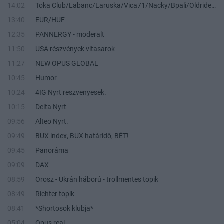
14:02
Toka Club/Labanc/Laruska/Vica71/Nacky/Bpali/Oldrider/Josefernando/Mcbull/Kawaszabi
13:40
EUR/HUF
12:35
PANNERGY - moderalt
11:50
USA részvények vitasarok
11:27
NEW OPUS GLOBAL
10:45
Humor
10:24
4IG Nyrt reszvenyesek.
10:15
Delta Nyrt
09:56
Alteo Nyrt.
09:49
BUX index, BUX határidő, BÉT!
09:45
Panoráma
09:09
DAX
08:59
Orosz - Ukrán háború - trollmentes topik
08:49
Richter topik
08:41
*Shortosok klubja*
05:04
Opus real.