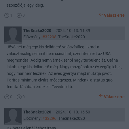
szószólója, egy ideig.
1
0
Válasz erre
TheSnake2020
2024. 10. 13. 11:39
Előzmény:
#32298
TheSnake2020
Jövő hét még egy kis dollár erő valószínűleg. Izrael a
választásokig semmit nem csinálhat, szerintem ezt az USA
megmondta. Addig nem várnék sehol nagy turbulenciát. Utána
inkább egy kis dollár erő még. Nagy mozgások az év végéig lehet,
hogy már nem lesznek. Az eves gyertya majd mutatja jovot.
Paritas minimum elvárt mégegyszer. Mindenki a status quo
fenntartásában érdekelt. Tévedni stb.
0
0
Válasz erre
TheSnake2020
2024. 10. 10. 16:50
Előzmény:
#32296
TheSnake2020
DX hetes ellenálláshoz irány.