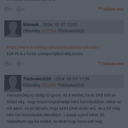
0
0
Válasz erre
ktamask
2024. 10. 07. 12:02
Előzmény:
#32294
TheSnake2020
https://www.investing.com/currencies/eur-pln-chart
EUR PLN a forint szempontjából elég borús.
0
1
Válasz erre
TheSnake2020
2024. 10. 05. 11:59
Előzmény:
#32294
TheSnake2020
Valószínűleg ez eddig túl gyors. Az A kerdes, ha az EKB bátran
50bpt vág vagy Izrael megtámadja Iránt komolyabban, akkor ez
mit jelent. Az jól látható, hogy azért jöhet dollár erő, de a DX még
nem tört komolyabb ellenállást. Lássuk a jövő hétet. Én
realizáltam egy kis dollárt, de lehet hogy korai volt még.