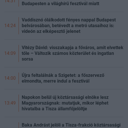
14:31
Budapesten a világhírű fesztivál miatt
Vaddisznó ólálkodott fényes nappal Budapest
belvárosában, betévedt a metró utasaihoz is:
14:24
videón az elképesztő jelenet
Vitézy Dávid: visszakapja a főváros, amit elvettek
tőle – Változik számos közterület és ingatlan
14:09
sorsa
Újra feltalálnák a Szigetet: a főszervező
14:00
elmondta, merre indul a fesztivál
Napokon belül új köztársasági elnöke lesz
Magyarországnak: mutatjuk, mikor léphet
13:49
hivatalba a Tisza államfőjelöltje
Baka Andrást jelöli a Tisza-frakció köztársasági