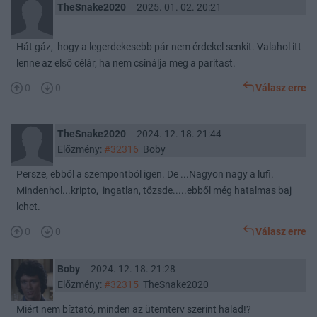
TheSnake2020
2025. 01. 02. 20:21
Hát gáz, hogy a legerdekesebb pár nem érdekel senkit. Valahol itt
lenne az első célár, ha nem csinálja meg a paritast.
0
0
Válasz erre
TheSnake2020
2024. 12. 18. 21:44
Előzmény:
#32316
Boby
Persze, ebből a szempontból igen. De ...Nagyon nagy a lufi.
Mindenhol...kripto, ingatlan, tőzsde.....ebből még hatalmas baj
lehet.
0
0
Válasz erre
Boby
2024. 12. 18. 21:28
Előzmény:
#32315
TheSnake2020
Miért nem bíztató, minden az ütemterv szerint halad!?