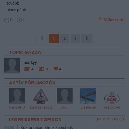
tovább.
nincs pánik...
0
1
Válasz erre
1
2
3
TOPIK GAZDA
markyy
4
3
4
AKTÍV FÓRUMOZÓK
RangerHU
szarvasvadasz
bgyu
Breakeven
ocsibroker
LEGFRISSEBB TOPIKOK
ÖSSZES TOPIK
15:50
Köztársasági elnök kerestetik