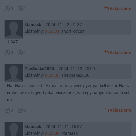
0
1
Válasz erre
ktamask
2024. 11. 22. 01:37
Előzmény:
#32301
short_circuit
1.047
0
1
Válasz erre
TheSnake2020
2024. 11. 12. 20:09
Előzmény:
#32306
TheSnake2020
Hát Harris nem lett. A most már az éves gyertyát kell nézni. Ha az
ember az éves gyertyákat visszanezi, van egy nagyon hasonló set
up.
0
0
Válasz erre
ktamask
2024. 11. 11. 16:37
Előzmény:
#32308
ktamask