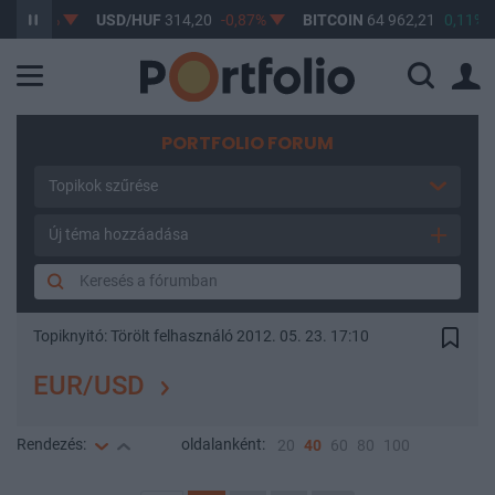
,61%
USD/HUF
314,20
-0,87%
BITCOIN
64 962,21
0,11%
PORTFOLIO FORUM
Topikok szűrése
Új téma hozzáadása
Topiknyitó:
Törölt felhasználó
2012. 05. 23. 17:10
EUR/USD
Rendezés:
oldalanként:
20
40
60
80
100