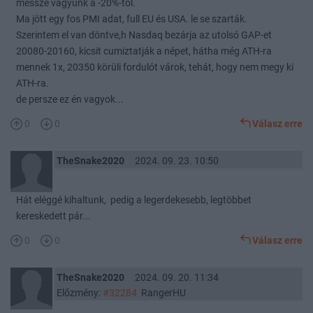
messze vagyunk a -20%-tól.
Ma jött egy fos PMI adat, full EU és USA. le se szarták.
Szerintem el van döntve,h Nasdaq bezárja az utolsó GAP-et
20080-20160, kicsit cumiztatják a népet, hátha még ATH-ra
mennek 1x, 20350 körüli fordulót várok, tehát, hogy nem megy ki
ATH-ra.
de persze ez én vagyok...
0
0
Válasz erre
TheSnake2020
2024. 09. 23. 10:50
Hát eléggé kihaltunk, pedig a legerdekesebb, legtöbbet
kereskedett pár...
0
0
Válasz erre
TheSnake2020
2024. 09. 20. 11:34
Előzmény:
#32284
RangerHU