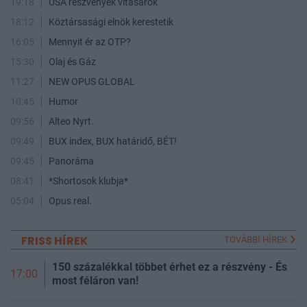
19:18
USA részvények vitasarok
18:12
Köztársasági elnök kerestetik
16:05
Mennyit ér az OTP?
15:30
Olaj és Gáz
11:27
NEW OPUS GLOBAL
10:45
Humor
09:56
Alteo Nyrt.
09:49
BUX index, BUX határidő, BÉT!
09:45
Panoráma
08:41
*Shortosok klubja*
05:04
Opus real.
FRISS HÍREK
TOVÁBBI HÍREK
150 százalékkal többet érhet ez a részvény - És
17:00
most féláron van!