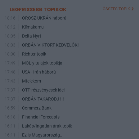
LEGFRISSEBB TOPIKOK
ÖSSZES TOPIK
18:16
OROSZ-UKRÁN háború
18:12
Klímakamu
18:05
Delta Nyrt
18:03
ORBÁN VIKTORT KEDVELŐK!
18:00
Richter topik
17:49
MOLly tulajok topikja
17:48
USA - Irán háború
17:43
Mtelekom
17:37
OTP részvényesek ide!
17:37
ORBÁN TAKARODJ !!!
16:59
Commerz Bank
16:18
Financial Forecasts
16:11
Lakás/Ingatlan árak topik
16:11
Ez is Magyarország...