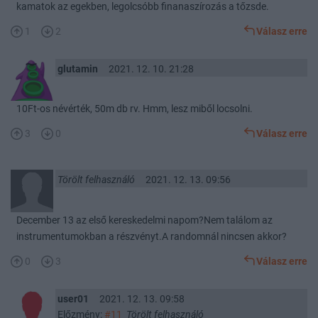
kamatok az egekben, legolcsóbb finanaszírozás a tőzsde.
1
2
Válasz erre
glutamin
2021. 12. 10. 21:28
10Ft-os névérték, 50m db rv. Hmm, lesz miből locsolni.
3
0
Válasz erre
Törölt felhasználó
2021. 12. 13. 09:56
December 13 az első kereskedelmi napom?Nem találom az
instrumentumokban a részvényt.A randomnál nincsen akkor?
0
3
Válasz erre
user01
2021. 12. 13. 09:58
Előzmény:
#11
Törölt felhasználó