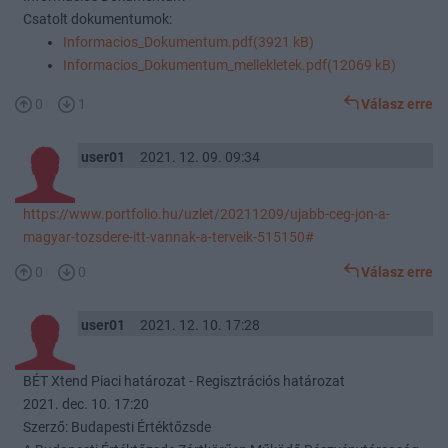
Csatolt dokumentumok:
Informacios_Dokumentum.pdf(3921 kB)
Informacios_Dokumentum_mellekletek.pdf(12069 kB)
0
1
Válasz erre
user01
2021. 12. 09. 09:34
https://www.portfolio.hu/uzlet/20211209/ujabb-ceg-jon-a-
magyar-tozsdere-itt-vannak-a-terveik-515150#
0
0
Válasz erre
user01
2021. 12. 10. 17:28
BÉT Xtend Piaci határozat - Regisztrációs határozat
2021. dec. 10. 17:20
Szerző: Budapesti Értéktőzsde