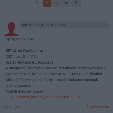
1
2
3
user01
2021. 12. 01. 17:41
Új cég jön a BÉT-re
BÉT Xtend Piaci határozat
2021. dec. 01. 17:26
Szerző: Budapesti Értéktőzsde
A Budapesti Értéktőzsde Zártkörűen Működő Részvénytársaság
26/Xtend/2021. számú határozata az ÉPDUFERR Zártkörűen
Működő Részvénytársaság Információs Dokumentumának
jóváhagyásáról.
Csatolt dokumentumok:
Épduferr_InfoDok_jovahagyas.pdf(133 kB)
0
1
Válasz erre