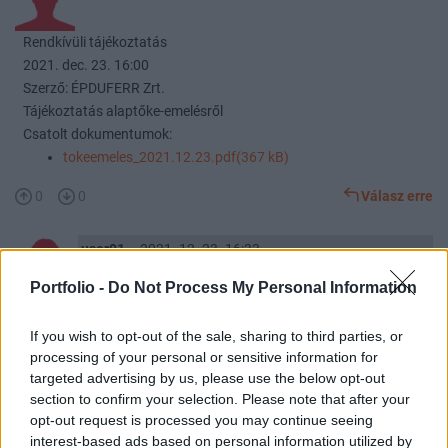
Rendkívüli tájékoztatás
2021. dec. 23. 16:00
Szerző: ÉPDUFERR Zrt.
Tájékoztatás alaptőke-emelésről
Csatolt dokumentumok:
tokeemeles_2021.12.23.pdf(367 kB)
0
0
Válasz erre
user01
2021. 12. 23. 16:33
Előzmény:
#16
user01
Portfolio -
Do Not Process My Personal Information
50 Ft-on emelték tőkét.
Irányadó infókat jó.
If you wish to opt-out of the sale, sharing to third parties, or
processing of your personal or sensitive information for
0
0
Válasz erre
targeted advertising by us, please use the below opt-out
section to confirm your selection. Please note that after your
user01
2021. 12. 23. 17:11
opt-out request is processed you may continue seeing
interest-based ads based on personal information utilized by