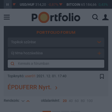
0,61%
USD/HUF
314,20
-0,87%
BITCOIN
65 184,66
0,43%
PORTFOLIO FORUM
Topikok szűrése
Új téma hozzáadása
Topiknyitó:
user01
2021. 12. 01. 17:40
ÉPDUFERR Nyrt.
Rendezés:
oldalanként:
20
40
60
80
100