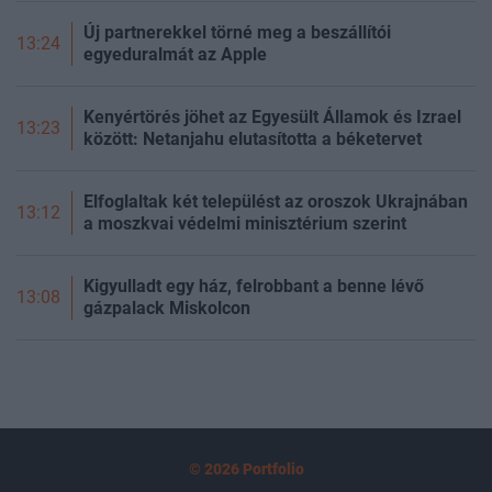
Új partnerekkel törné meg a beszállítói
13:24
egyeduralmát az Apple
Kenyértörés jöhet az Egyesült Államok és Izrael
13:23
között: Netanjahu elutasította a béketervet
Elfoglaltak két települést az oroszok Ukrajnában
13:12
a moszkvai védelmi minisztérium szerint
Kigyulladt egy ház, felrobbant a benne lévő
13:08
gázpalack Miskolcon
© 2026 Portfolio