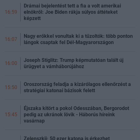
Drámai bejelentést tett a fia a volt amerikai
elnökről: Joe Biden rákja súlyos áttéteket
16:59
képzett
Nagy erőkkel vonultak ki a tűzoltók: több ponton
16:07
lángok csaptak fel Dél-Magyarországon
Joseph Stiglitz: Trump képmutatóan talált új
16:00
ürügyet a vámháborújához
Oroszország feladja a kizárólagos ellenőrzést a
15:50
stratégiai katonai bázisok felett
Éjszaka kitört a pokol Odesszában, Bergorodot
pedig az ukránok lövik - Háborús híreink
15:45
vasárnap
Zelenszkij: 50 ezer katona is érkezhet