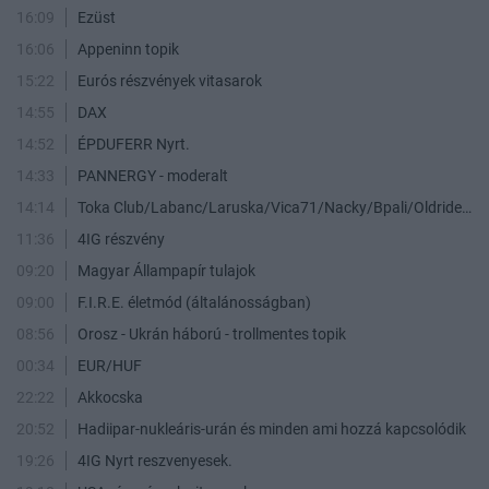
16:09
Ezüst
16:06
Appeninn topik
15:22
Eurós részvények vitasarok
14:55
DAX
14:52
ÉPDUFERR Nyrt.
14:33
PANNERGY - moderalt
14:14
Toka Club/Labanc/Laruska/Vica71/Nacky/Bpali/Oldrider/Josefernando/Mcbull/Kawaszabi
11:36
4IG részvény
09:20
Magyar Állampapír tulajok
09:00
F.I.R.E. életmód (általánosságban)
08:56
Orosz - Ukrán háború - trollmentes topik
00:34
EUR/HUF
22:22
Akkocska
20:52
Hadiipar-nukleáris-urán és minden ami hozzá kapcsolódik
19:26
4IG Nyrt reszvenyesek.