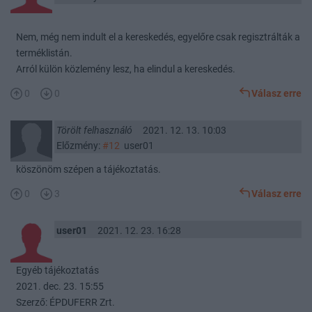
Nem, még nem indult el a kereskedés, egyelőre csak regisztrálták a
terméklistán.
Arról külön közlemény lesz, ha elindul a kereskedés.
0
0
Válasz erre
Törölt felhasználó
2021. 12. 13. 10:03
Előzmény:
#12
user01
köszönöm szépen a tájékoztatás.
0
3
Válasz erre
user01
2021. 12. 23. 16:28
Egyéb tájékoztatás
2021. dec. 23. 15:55
Szerző: ÉPDUFERR Zrt.