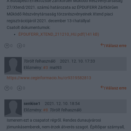
A Budapesti Értéktőzsde Zártkörűen Működő Részvénytársaság
27/Xtend/2021. számú határozata az ÉPDUFERR Zártkörűen
Működő Részvénytársaság törzsrészvényeinek Xtend piaci
regisztrációjáról 2021. december 13-i hatállyal
Csatolt dokumentumok:
ÉPDUFERR_XTEND_211210_HU.pdf(141 kB)
0
0
Válasz erre
Törölt felhasználó
2021. 12. 10. 17:33
Előzmény:
#3
mat93
https://www.ceginformacio.hu/cr9319582813
0
0
Válasz erre
senkise1
2021. 12. 10. 18:54
Előzmény:
#8
Törölt felhasználó
Ismerem ezt a csapatot régről. Rendes dunaujvárosi
jómunkásemberek, nem érzek átverés szagot. Építőipar szárnyall,