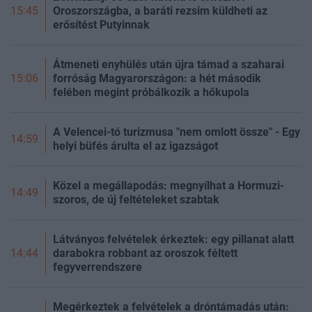
Oroszországba, a baráti rezsim küldheti az
15:45
erősítést Putyinnak
Átmeneti enyhülés után újra támad a szaharai
forróság Magyarországon: a hét második
15:06
felében megint próbálkozik a hőkupola
A Velencei-tó turizmusa "nem omlott össze" - Egy
14:59
helyi büfés árulta el az igazságot
Közel a megállapodás: megnyílhat a Hormuzi-
14:49
szoros, de új feltételeket szabtak
Látványos felvételek érkeztek: egy pillanat alatt
darabokra robbant az oroszok féltett
14:44
fegyverrendszere
Megérkeztek a felvételek a dróntámadás után: