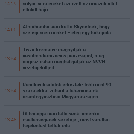
súlyos sérüléseket szerzett az oroszok által
14:29
eltalált hajó
Atombomba sem kell a Skynetnek, hogy
14:00
szétégessen minket – elég egy hőkupola
Tisza-kormány: megnyitják a
vasútmodernizációs pénzcsapot, még
13:54
augusztusban meghallgatják az NVVH
vezetőjelöltjeit
Rendkívüli adatok érkeztek: több mint 90
százalékkal zuhant a tehervonatok
13:54
áramfogyasztása Magyarországon
Öt hónapja nem látta senki amerika
ősellenségének vezetőjét, most váratlan
13:48
bejelentést tettek róla