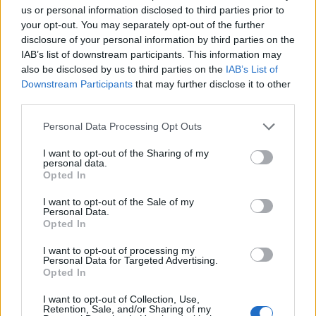
us or personal information disclosed to third parties prior to
https://www.portfolio.hu/uzlet/20211223/tokeemeles-az-
your opt-out. You may separately opt-out of the further
epduferrnel-518026
disclosure of your personal information by third parties on the
IAB’s list of downstream participants. This information may
0
0
Válasz erre
also be disclosed by us to third parties on the
IAB’s List of
Downstream Participants
that may further disclose it to other
verto
2021. 12. 27. 08:35
third parties.
Előzmény:
#18
user01
Personal Data Processing Opt Outs
Igen, beindultak.
I want to opt-out of the Sharing of my
personal data.
Mikor lesz az első kereskedési nap? Lehet, hogy kedden délben
Opted In
jelzik az indulást, és szerda reggel már indul is a kereskedés? Van
erre valami szabály, hogy hány órával/nappal előtte kell
I want to opt-out of the Sale of my
Personal Data.
tájékoztatni?
Opted In
0
0
Válasz erre
I want to opt-out of processing my
Personal Data for Targeted Advertising.
Opted In
user01
2021. 12. 27. 08:45
Előzmény:
#19
verto
I want to opt-out of Collection, Use,
Retention, Sale, and/or Sharing of my