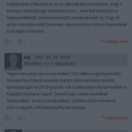
hallgatnánk a fidesstől is, ha az ellenzék lenne hatalmon, hogy a
kormány micsoda egy tehetetlen pöcs... nem kell bemutatni a
fidess politikáját, kommunikációját, manipulációját és, hogy ők
aztán mennyire mást tennének. aljas mocskos módon használnák
ki az egész helyzetet...
4
1
Válasz erre
wgl
2021. 03. 25. 00:34
Előzmény:
#263
globaltrend
Téged nem zavar Soros mai éréken 100 milliós nagyságrenddel
támogatta a fideszt személy szerint több mai fideszvezetőt,
kormánytagot és 2015-ig szent volt a béke még a Parlamentben is
fogadta Ocsmány Vigyor Sorost nagy széles mosollyal!
Soros nélkül - na és a szocik nélkül,- a fidesz sehol nem lenne.
CEU-n végzett a fél fideszmaffia keresztapa.
6
2
Válasz erre