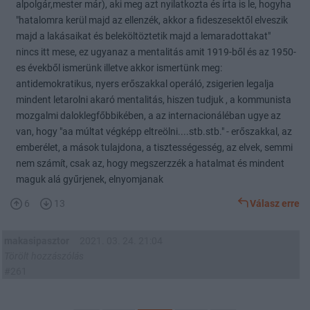
alpolgár,mester már), aki meg azt nyilatkozta és írta is le, hogyha
"hatalomra kerül majd az ellenzék, akkor a fideszesektől elveszik
majd a lakásaikat és beleköltöztetik majd a lemaradottakat"
nincs itt mese, ez ugyanaz a mentalitás amit 1919-ből és az 1950-
es évekből ismerünk illetve akkor ismertünk meg:
antidemokratikus, nyers erőszakkal operáló, zsigerien legalja
mindent letarolni akaró mentalitás, hiszen tudjuk , a kommunista
mozgalmi daloklegfőbbikében, a az internacionáléban ugye az
van, hogy "aa múltat végképp eltreölni....stb.stb." - erőszakkal, az
emberélet, a mások tulajdona, a tisztességesség, az elvek, semmi
nem számít, csak az, hogy megszerzzék a hatalmat és mindent
maguk alá gyűrjenek, elnyomjanak
6
13
Válasz erre
makasipasztor
2021. 03. 24. 21:04
Törölt hozzászólás
#261