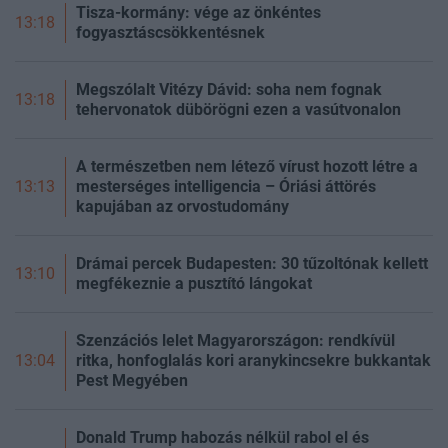
Tisza-kormány: vége az önkéntes
13:18
fogyasztáscsökkentésnek
Megszólalt Vitézy Dávid: soha nem fognak
13:18
tehervonatok dübörögni ezen a vasútvonalon
A természetben nem létező vírust hozott létre a
mesterséges intelligencia – Óriási áttörés
13:13
kapujában az orvostudomány
Drámai percek Budapesten: 30 tűzoltónak kellett
13:10
megfékeznie a pusztító lángokat
Szenzációs lelet Magyarországon: rendkívül
ritka, honfoglalás kori aranykincsekre bukkantak
13:04
Pest Megyében
Donald Trump habozás nélkül rabol el és