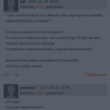
wgl
2021. 03. 25. 00:30
Előzmény:
#263
globaltrend
" ezért szurkolt nálunk is az ellenzék (már eépp egy éve) a legelső
pillanattól kezdve a vírusnak!:"
..
Erről a szurkolásról hoznál tényeket??
Én soha nem hallottam ilyet, max annyit, hogy EU által be nem
vizsgált vakcinákkal ne oltsanak.
Ez szerinted virusnak szurkolás, vagy elővigyázatosság??
..
Na gyere a tényekkel, vagy kijelenthető:hazudtál.
Jó fidesz szokás szerint.
5
1
Válasz erre
janosvitez
2021. 03. 24. 23:29
Előzmény:
#263
globaltrend
Ja hoppá...
Ezt azért megkérdezném..