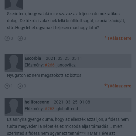
Szerintem, hogy valaki mire szavaz az teljesen demokratikus
dolog. De tükrözi valakinek lelki beállítottságát, szocializációját,
stb .Hogy lehet ugyanazt teljesen máshogy látni?
0
3
Válasz erre
Escorbia
2021. 03. 25. 05:11
Előzmény:
#266
janosvitez
Nyugaton ez nem megszokott az biztos
1
3
Válasz erre
hellforceone
2021. 03. 25. 01:08
Előzmény:
#263
globaltrend
Ez annyira gyenge duma, hogy az ellenzék azzal jön, a fidess nem
tudta megvédeni a népet és ez micsoda aljas támadás... miért,
szerinted a fidess nem ugyanezt tenné???!!! Már 1 éve azt