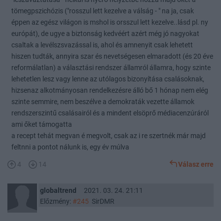
tömegpszichózis ("rosszul lett kezelve a válság - " na ja, csak
éppen az egész világon is mshol is orsszul lett kezelve..lásd pl. ny
európát), de ugye a biztonság kedvéért azért még jó nagyokat
csaltak a levélszsvazással is, ahol és amnenyit csak lehetett
hiszen tudták, annyira szar és nevetségesen elmaradott (és 20 éve
reformálatlan) a választási rendszer államról államra, hogy szinte
lehetetlen lesz vagy lenne az utólagos bizonyítása csalásoknak,
hizsenaz alkotmányosan rendelkezésre álló bő 1 hónap nem elég
szinte semmire, nem beszélve a demokraták vezette államok
rendszerszintű csalásairól és a mindent elsöprő médiacenzúráról
ami őket támogatta
a recept tehát megvan é megvolt, csak az i re szertnék már majd
feltnni a pontot nálunk is, egy év múlva
4
14
Válasz erre
globaltrend
2021. 03. 24. 21:11
Előzmény:
#245
SirDMR