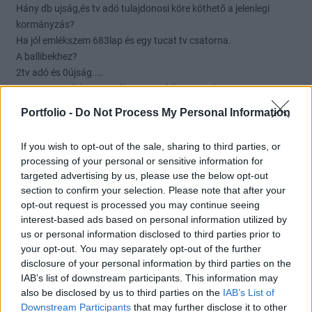
Hány db ujság,és tv adó tulajdonosi köre köthető a jelenlegi
kormányzás?
Ha jól emlékszem 683lap és egy tucat tv csatorna.
A ballibekhez?
2tv adó és 0újság....
Na ezt nevezik kiegyensúlyozott média piacnak..
Portfolio -
Do Not Process My Personal Information
7
2
Válasz erre
If you wish to opt-out of the sale, sharing to third parties, or
janosvitez
2021. 03. 24. 23:24
processing of your personal or sensitive information for
Előzmény:
#255
SeldonKuper
targeted advertising by us, please use the below opt-out
Járvány idején ez egy felesleges kiadás....
section to confirm your selection. Please note that after your
opt-out request is processed you may continue seeing
Ezt egy keresztény, segítőkész, érzékeny embernek tudnia kéne.
interest-based ads based on personal information utilized by
6
2
Válasz erre
us or personal information disclosed to third parties prior to
your opt-out. You may separately opt-out of the further
disclosure of your personal information by third parties on the
janosvitez
2021. 03. 24. 23:19
IAB’s list of downstream participants. This information may
Előzmény:
#263
globaltrend
also be disclosed by us to third parties on the
IAB’s List of
Fel is lesz. Szvsz.
Downstream Participants
that may further disclose it to other