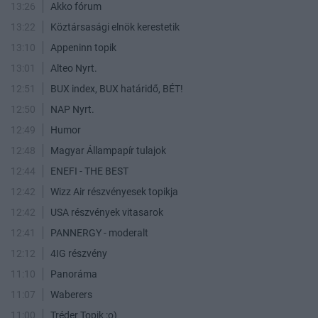
13:26
Akko fórum
13:22
Köztársasági elnök kerestetik
13:10
Appeninn topik
13:01
Alteo Nyrt.
12:51
BUX index, BUX határidő, BÉT!
12:50
NAP Nyrt.
12:49
Humor
12:48
Magyar Állampapír tulajok
12:44
ENEFI - THE BEST
12:42
Wizz Air részvényesek topikja
12:42
USA részvények vitasarok
12:41
PANNERGY - moderalt
12:12
4IG részvény
11:10
Panoráma
11:07
Waberers
11:00
Tréder Topik :o)