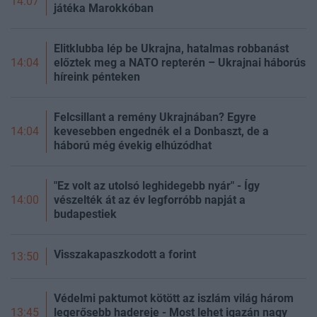
14:07
játéka Marokkóban
Elitklubba lép be Ukrajna, hatalmas robbanást
előztek meg a NATO repterén – Ukrajnai háborús
14:04
híreink pénteken
Felcsillant a remény Ukrajnában? Egyre
kevesebben engednék el a Donbaszt, de a
14:04
háború még évekig elhúzódhat
"Ez volt az utolsó leghidegebb nyár" - Így
vészelték át az év legforróbb napját a
14:00
budapestiek
Visszakapaszkodott a forint
13:50
Védelmi paktumot kötött az iszlám világ három
legerősebb hadereje - Most lehet igazán nagy
13:45