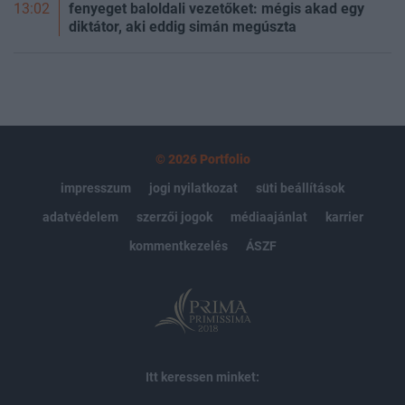
fenyeget baloldali vezetőket: mégis akad egy
13:02
diktátor, aki eddig simán megúszta
© 2026 Portfolio
impresszum
jogi nyilatkozat
süti beállítások
adatvédelem
szerzői jogok
médiaajánlat
karrier
kommentkezelés
ÁSZF
Itt keressen minket: