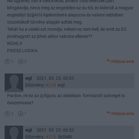
Na ugyanez van a vakcinánál, amikor több ellenzéki párt
kifogásolja, nincs meg az engedélye az eu-tól, és kiderült a magyar
engedélyt SzíjjÁrtó kijelentésére alapozva és valami sebtében
összetákolt tűrvény alapján adták meg.
Tehát ha a valaki azt mondja: nekem ez nem kell, de amit az EU
jóváhagyott az jöhet akkor vakcina ellenes??
RÖHEJ!
FIDESZ LOGIKA.
3
2
Válasz erre
wgl
2021. 03. 25. 06:53
Előzmény:
#274
wgl
Pardon, mi ez az új figura, az ablakban formázott szöveget is
összemossa?
3
1
Válasz erre
wgl
2021. 03. 25. 06:52
Előzmény:
#273
SirDMR