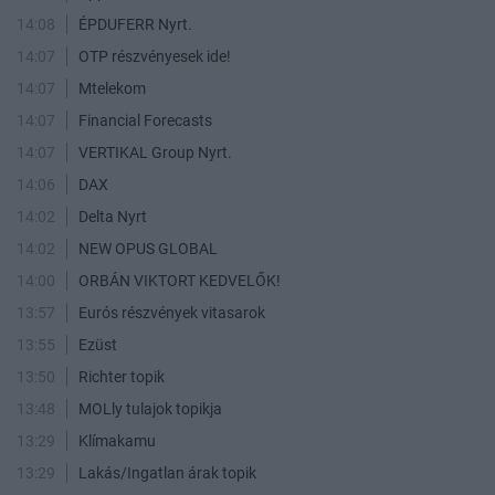
14:08
ÉPDUFERR Nyrt.
14:07
OTP részvényesek ide!
14:07
Mtelekom
14:07
Financial Forecasts
14:07
VERTIKAL Group Nyrt.
14:06
DAX
14:02
Delta Nyrt
14:02
NEW OPUS GLOBAL
14:00
ORBÁN VIKTORT KEDVELŐK!
13:57
Eurós részvények vitasarok
13:55
Ezüst
13:50
Richter topik
13:48
MOLly tulajok topikja
13:29
Klímakamu
13:29
Lakás/Ingatlan árak topik