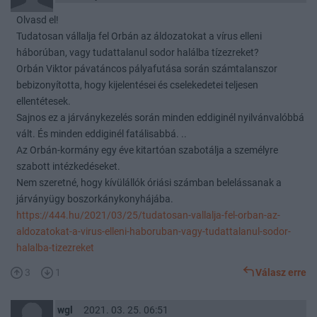
Olvasd el!
Tudatosan vállalja fel Orbán az áldozatokat a vírus elleni
háborúban, vagy tudattalanul sodor halálba tízezreket?
Orbán Viktor pávatáncos pályafutása során számtalanszor
bebizonyította, hogy kijelentései és cselekedetei teljesen
ellentétesek.
Sajnos ez a járványkezelés során minden eddiginél nyilvánvalóbbá
vált. És minden eddiginél fatálisabbá. ..
Az Orbán-kormány egy éve kitartóan szabotálja a személyre
szabott intézkedéseket.
Nem szeretné, hogy kívülállók óriási számban belelássanak a
járványügy boszorkánykonyhájába.
https://444.hu/2021/03/25/tudatosan-vallalja-fel-orban-az-
aldozatokat-a-virus-elleni-haboruban-vagy-tudattalanul-sodor-
halalba-tizezreket
3
1
Válasz erre
wgl
2021. 03. 25. 06:51