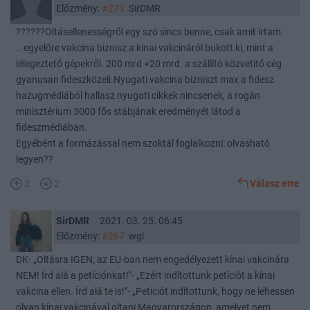
Előzmény:
#273
SirDMR
??????Oltásellenességről egy szó sincs benne, csak amit írtam.
.. egyelőre vakcina biznisz a kinai vakcináról bukott ki, mint a
lélegeztető gépekről. 200 mrd +20 mrd. a szállító közvetítő cég
gyanusan fideszközeli.Nyugati vakcina bizniszt max a fidesz
hazugmédiából hallasz nyugati cikkek nincsenek, a rogán
minisztérium 3000 fős stábjának eredményét látod a
fideszmédiában.
Egyébént a formázással nem szoktál foglalkozni: olvasható
legyen??
3
2
Válasz erre
SirDMR
2021. 03. 25. 06:45
Előzmény:
#267
wgl
DK- „Oltásra IGEN, az EU-ban nem engedélyezett kínai vakcinára
NEM! Írd alá a petíciónkat!"- „Ezért indítottunk petíciót a kínai
vakcina ellen. Írd alá te is!"- „Petíciót indítottunk, hogy ne lehessen
olyan kínai vakcinával oltani Magyarországon, amelyet nem