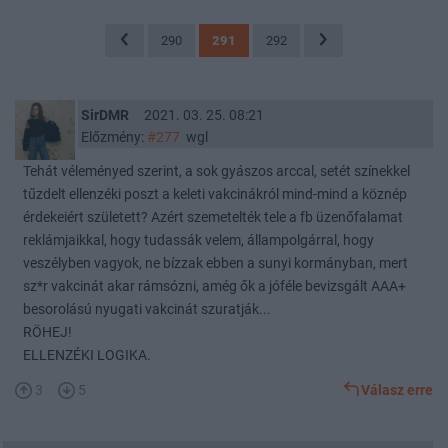
290
291
292
SirDMR
2021. 03. 25. 08:21
Előzmény:
#277
wgl
Tehát véleményed szerint, a sok gyászos arccal, setét színekkel
tűzdelt ellenzéki poszt a keleti vakcinákról mind-mind a köznép
érdekeiért született? Azért szemetelték tele a fb üzenőfalamat
reklámjaikkal, hogy tudassák velem, állampolgárral, hogy
veszélyben vagyok, ne bízzak ebben a sunyi kormányban, mert
sz*r vakcinát akar rámsózni, amég ők a jóféle bevizsgált AAA+
besorolású nyugati vakcinát szuratják...
RÖHEJ!
ELLENZÉKI LOGIKA.
3
5
Válasz erre