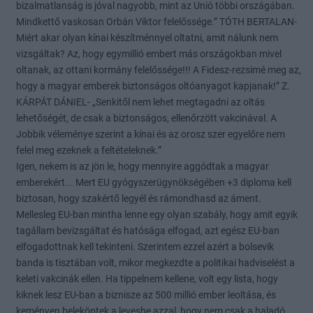
bizalmatlanság is jóval nagyobb, mint az Unió többi országában.
Mindkettő vaskosan Orbán Viktor felelőssége.” TÓTH BERTALAN-
Miért akar olyan kínai készítménnyel oltatni, amit nálunk nem
vizsgáltak? Az, hogy egymillió embert más országokban mivel
oltanak, az ottani kormány felelőssége!!! A Fidesz-rezsimé meg az,
hogy a magyar emberek biztonságos oltóanyagot kapjanak!” Z.
KÁRPÁT DÁNIEL- „Senkitől nem lehet megtagadni az oltás
lehetőségét, de csak a biztonságos, ellenőrzött vakcinával. A
Jobbik véleménye szerint a kínai és az orosz szer egyelőre nem
felel meg ezeknek a feltételeknek.”
Igen, nekem is az jön le, hogy mennyire aggódtak a magyar
emberekért... Mert EU gyógyszerügynökségében +3 diploma kell
biztosan, hogy szakértő legyél és rámondhasd az áment.
Mellesleg EU-ban mintha lenne egy olyan szabály, hogy amit egyik
tagállam bevizsgáltat és hatósága elfogad, azt egész EU-ban
elfogadottnak kell tekinteni. Szerintem ezzel azért a bolsevik
banda is tisztában volt, mikor megkezdte a politikai hadviselést a
keleti vakcinák ellen. Ha tippelnem kellene, volt egy lista, hogy
kiknek lesz EU-ban a biznisze az 500 millió ember leoltása, és
keményen beleköptek a levesbe azzal, hogy nem csak a haladó,