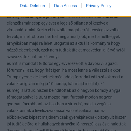
Data Deletion
Data Access
Privacy Policy
és még csak annyit: a járványban is ezért szurkolt nálunk is az
ellenzék (már eépp egy éve) a legelső pillanattól kezdve a
vírusnak!: amint Krekó el is szólta magát erről, tényleg az volt a
tervük, minél több ember hal meg annál jobb, mert a hullhegyek
árnyékában majd rá lehet utogatni az aktuális kormányra hogy
nézzétek emberek, ezek nem tudtak titelet megvédeni a járványtól -
szsvazzatok hát ránk! -ennyi!
és mit is mondott G Soros egy évvel ezelőtt a davosi villágazd.
fórumon? : azt, hogy "hát igen, ha most lenne a választás akkor
Trump nyerne, de lehetnek még addig forradali változások mert a
választásig van még jó 10 hónap, hát majd meglátjuk"
és meg is láttuk, hiszen beindították az ő nagyon komoly anygai
támogatásával a BLM mozgalmat, furcsak módon nagyon
gyorsan "berobbant az Usa-ban a vírus is", majd a végén a
választásnak a levélszsvazással való elcsalása már az
előbbiekhez képest majdnem csak gyerekjátéknak bizonyult hiszen
jól tudták előre: a hullahegyek árnyéka jó hosszú lesz és a halottak
"leszavaztatása " nélkül is nyerő helyzetbe hozza majd őket a