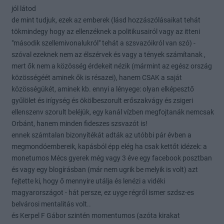
jól látod
de mint tudjuk, ezek az emberek (lásd hozzászólásaikat tehát
tökmindegy hogy az ellenzéknek a politikusairól vagy az itteni
"második szellemivonalukról" tehát a szsvazóikról van szó) -
szóval ezeknek nem az élszérvek és vagy a tények számítanak ,
mert ők nem a közösség érdekeit nézik (mármint az egész ország
közösségéét aminek ők is résazei), hanem CSAK a saját
közösségükét, aminek kb. ennyi a lényege: olyan elképesztő
gyűlölet és irígység és ökölbeszorult erőszakvágy és zsigeri
ellenszenv szorult beléjük, egy kanál vízben megfojtanák nemcsak
Orbánt, hanem minden fideszes szsvazót is!
ennek számtalan bizonyítékát adták az utóbbi pár évben a
megmondóembereik, kapásból épp elég ha csak kettőt idézek: a
monetumos Mécs gyerek még vagy 3 éve egy facebook posztban
és vagy egy blogírásban (már nem ugrik be melyik is volt) azt
fejtette ki, hogy ő mennyire utálja és lenézi a vidéki
magyarországot - hát persze, ez uyge régről ismer szdsz-es
belvárosi mentalitás volt..
és Kerpel F Gábor szintén momentumos (azóta kirakat