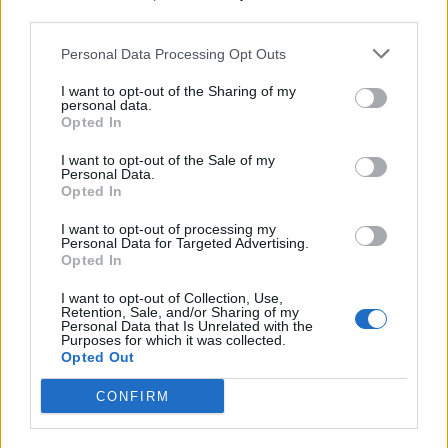
Hiszen Orbán Viktor nyilatkozta összel kb 300
third parties.
halott honfitársunknál :
Personal Data Processing Opt Outs
A járvány elleni védekezés eredményessége
az elhunytak számából mérhető...
I want to opt-out of the Sharing of my
personal data.
Lassan 20ezernél tart sajna ez a szám....
Opted In
Rettentő nagy hibát követett el az iskolák késői lezárásával...
Ezt jól látom hiszen a legngyobb gyerekem
I want to opt-out of the Sale of my
Personal Data.
gimnazista ő távoktatásba vett részét,de a 2kisebb általános
Opted In
iskolába járt és ott tucatszámra,százával betegedtek meg... Mégis
kéri vezérléssel csiki-csukiztak a
I want to opt-out of processing my
Personal Data for Targeted Advertising.
lezárással,osztályonként,iskolánként..
Opted In
A munka jövedelem nélkül maradt emberek,családok nem kaptak
közvetlenül támogatást....(Nem úgy Mészáros Lörinc a
I want to opt-out of Collection, Use,
Retention, Sale, and/or Sharing of my
szállodáihoz)
Personal Data that Is Unrelated with the
Jövőre ez csúnyán vissza fog ütni....
Purposes for which it was collected.
Opted Out
6
3
Válasz erre
CONFIRM
globaltrend
2021. 03. 24. 21:28
Előzmény:
#262
globaltrend