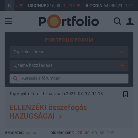
0,24%
USD/HUF
316,03
-0,29%
BITCOIN
64 980,21
1,11%
PORTFOLIO FORUM
Topikok szűrése
Új téma hozzáadása
Topiknyitó:
Törölt felhasználó
2021. 03. 17. 11:18
ELLENZÉKI összefogás
HAZUGSÁGAI
Rendezés:
oldalanként:
20
40
60
80
100