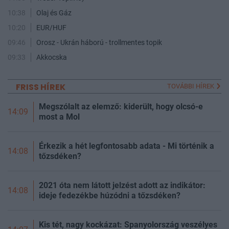
10:38
Olaj és Gáz
10:20
EUR/HUF
09:46
Orosz - Ukrán háború - trollmentes topik
09:33
Akkocska
FRISS HÍREK
TOVÁBBI HÍREK
Megszólalt az elemző: kiderült, hogy olcsó-e
14:09
most a Mol
Érkezik a hét legfontosabb adata - Mi történik a
14:08
tőzsdéken?
2021 óta nem látott jelzést adott az indikátor:
14:08
ideje fedezékbe húzódni a tőzsdéken?
Kis tét, nagy kockázat: Spanyolország veszélyes