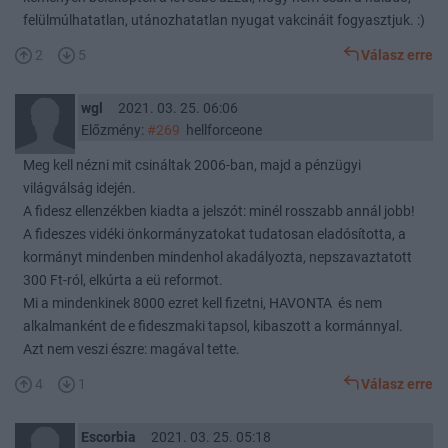
felülmúlhatatlan, utánozhatatlan nyugat vakcináit fogyasztjuk. :)
2
5
Válasz erre
wgl
2021. 03. 25. 06:06
Előzmény:
#269
hellforceone
Meg kell nézni mit csináltak 2006-ban, majd a pénzügyi
világválság idején.
A fidesz ellenzékben kiadta a jelszót: minél rosszabb annál jobb!
A fideszes vidéki önkormányzatokat tudatosan eladósította, a
kormányt mindenben mindenhol akadályozta, nepszavaztatott
300 Ft-ról, elkúrta a eü reformot.
Mi a mindenkinek 8000 ezret kell fizetni, HAVONTA és nem
alkalmanként de e fideszmaki tapsol, kibaszott a kormánnyal.
Azt nem veszi észre: magával tette.
4
1
Válasz erre
Escorbia
2021. 03. 25. 05:18