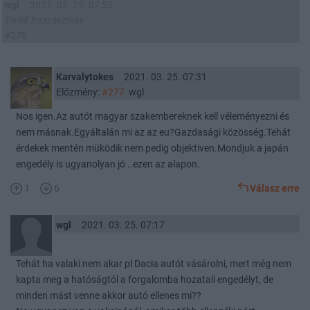
wgl
2021. 03. 25. 07:53
Törölt hozzászólás
#279
Karvalytokes
2021. 03. 25. 07:31
Előzmény:
#277
wgl
Nos igen.Az autót magyar szakembereknek kell véleményezni és
nem másnak.Egyáltalán mi az az eu?Gazdasági közösség.Tehát
érdekek mentén müködik nem pedig objektiven.Mondjuk a japán
engedély is ugyanolyan jó ..ezen az alapon.
1
6
Válasz erre
wgl
2021. 03. 25. 07:17
Tehát ha valaki nem akar pl Dacia autót vásárolni, mert még nem
kapta meg a hatóságtól a forgalomba hozatali engedélyt, de
minden mást venne akkor autó ellenes mi??