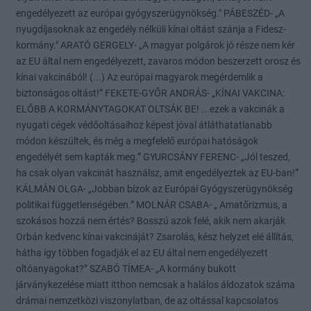
engedélyezett az európai gyógyszerügynökség." PÁBESZÉD- „A
nyugdíjasoknak az engedély nélküli kínai oltást szánja a Fidesz-
kormány." ARATÓ GERGELY- „A magyar polgárok jó része nem kér
az EU által nem engedélyezett, zavaros módon beszerzett orosz és
kínai vakcinából! (...) Az európai magyarok megérdemlik a
biztonságos oltást!” FEKETE-GYŐR ANDRÁS- „KÍNAI VAKCINA:
ELŐBB A KORMÁNYTAGOKAT OLTSÁK BE! ...ezek a vakcinák a
nyugati cégek védőoltásaihoz képest jóval átláthatatlanabb
módon készültek, és még a megfelelő európai hatóságok
engedélyét sem kapták meg.” GYURCSÁNY FERENC- „Jól teszed,
ha csak olyan vakcinát használsz, amit engedélyeztek az EU-ban!”
KÁLMÁN OLGA- „Jobban bízok az Európai Gyógyszerügynökség
politikai függetlenségében.” MOLNÁR CSABA- „ Amatőrizmus, a
szokásos hozzá nem értés? Bosszú azok felé, akik nem akarják
Orbán kedvenc kínai vakcináját? Zsarolás, kész helyzet elé állítás,
hátha így többen fogadják el az EU által nem engedélyezett
oltóanyagokat?” SZABÓ TÍMEA- „A kormány bukott
járványkezelése miatt itthon nemcsak a halálos áldozatok száma
drámai nemzetközi viszonylatban, de az oltással kapcsolatos