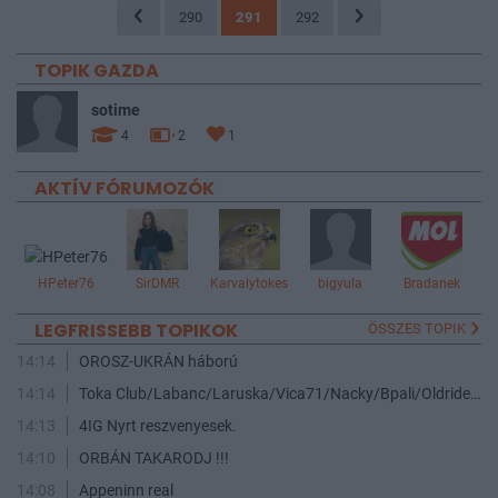
290
291
292
TOPIK GAZDA
sotime
4
2
1
AKTÍV FÓRUMOZÓK
HPeter76
SirDMR
Karvalytokes
bigyula
Bradanek
LEGFRISSEBB TOPIKOK
ÖSSZES TOPIK
14:14
OROSZ-UKRÁN háború
14:14
Toka Club/Labanc/Laruska/Vica71/Nacky/Bpali/Oldrider/Josefernando/Mcbull/Kawaszabi
14:13
4IG Nyrt reszvenyesek.
14:10
ORBÁN TAKARODJ !!!
14:08
Appeninn real