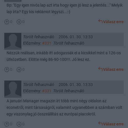
Bp: "Egy igen nivós lap azt irta hogy igen jó lesz a jelentés..." Melyik
lap írta? Egy kis reklámot légyszi...:-)
0
0
Válasz erre
Törölt felhasználó
2006. 01. 30. 13:33
Előzmény:
#331
Törölt felhasználó
Nézzük reálisan, inkább itt adogassák el a kicsikkel mint a 126-os
ütközetben. Elötte még 86-90-100!!!. Jó lesz ez.
0
0
Válasz erre
Törölt felhasználó
2006. 01. 30. 13:33
Előzmény:
#331
Törölt felhasználó
A januári Manager magazin írt több mint négy oldalon az
econetről, mint társaságról, valamint ugyanebben a számban volt
egy viszonylag jó összeállítás az európai piacokról.
0
0
Válasz erre