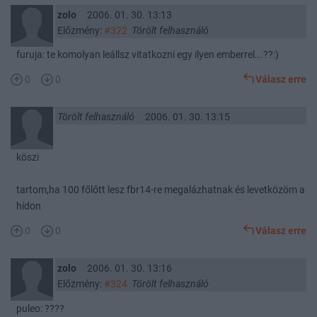
zolo
2006. 01. 30. 13:13
Előzmény:
#322
Törölt felhasználó
furuja: te komolyan leállsz vitatkozni egy ilyen emberrel...??:)
0
0
Válasz erre
Törölt felhasználó
2006. 01. 30. 13:15
köszi
tartom,ha 100 főlőtt lesz fbr14-re megalázhatnak és levetközöm a
hídon
0
0
Válasz erre
zolo
2006. 01. 30. 13:16
Előzmény:
#324
Törölt felhasználó
puleo: ????