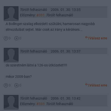
Törölt felhasználó
2006. 01. 30. 13:35
Előzmény:
#331
Törölt felhasználó
A Bollinger-szalag elkezdett szűkülni, hamarosan nagyobb
elmozdulást sejtet. Már csak az irány a kérdéses...
0
0
Válasz erre
Törölt felhasználó
2006. 01. 30. 13:37
de szeretném látni a 126-os ütközetet!!!!
mikor 2008-ban?
0
0
Válasz erre
Törölt felhasználó
2006. 01. 30. 13:42
Előzmény:
#335
Törölt felhasználó