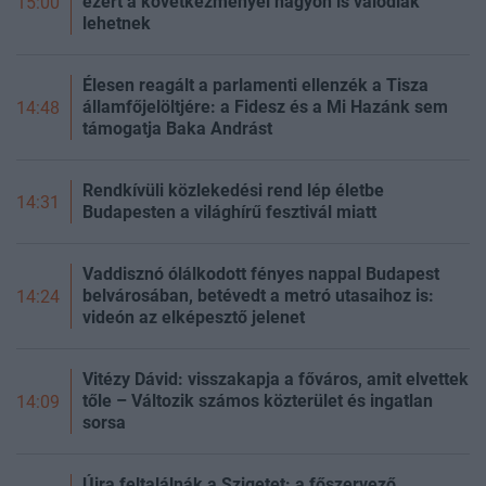
ezért a következményei nagyon is valódiak
15:00
lehetnek
Élesen reagált a parlamenti ellenzék a Tisza
államfőjelöltjére: a Fidesz és a Mi Hazánk sem
14:48
támogatja Baka Andrást
Rendkívüli közlekedési rend lép életbe
14:31
Budapesten a világhírű fesztivál miatt
Vaddisznó ólálkodott fényes nappal Budapest
belvárosában, betévedt a metró utasaihoz is:
14:24
videón az elképesztő jelenet
Vitézy Dávid: visszakapja a főváros, amit elvettek
tőle – Változik számos közterület és ingatlan
14:09
sorsa
Újra feltalálnák a Szigetet: a főszervező