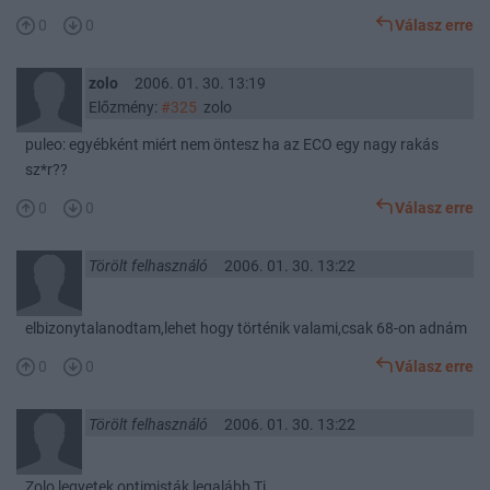
0
0
Válasz erre
zolo
2006. 01. 30. 13:19
Előzmény:
#325
zolo
puleo: egyébként miért nem öntesz ha az ECO egy nagy rakás
sz*r??
0
0
Válasz erre
Törölt felhasználó
2006. 01. 30. 13:22
elbizonytalanodtam,lehet hogy történik valami,csak 68-on adnám
0
0
Válasz erre
Törölt felhasználó
2006. 01. 30. 13:22
Zolo legyetek optimisták,legalább Ti