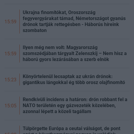
Ukrajna finomítókat, Oroszország
fegyvergyárakat támad, Németországot gyanús
15:59
drónok tartják rettegésben - Háborús híreink
szombaton
Ilyen még nem volt: Magyarország
szomszédjában tárgyalt Zelenszkij – Nem hisz a
15:59
háború gyors lezárásában a szerb elnök
Könyörtelenül lecsaptak az ukrán drónok:
15:23
gigantikus lángokkal ég több orosz olajfinomító
Rendkívüli incidens a határon: drón robbant fel a
NATO területén egy gázvezeték közelében,
15:05
azonnal lépett a közeli tagállam
Túlpörgette Európa a ceutai válságot, de pont