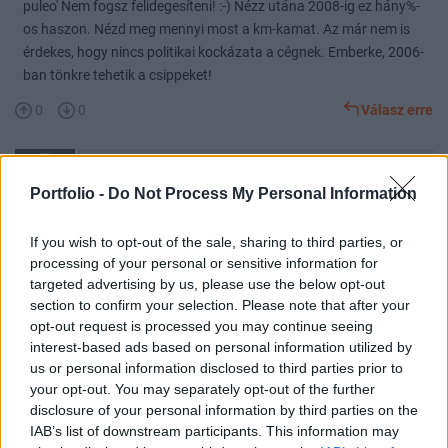
puleo' Nem fogsz felidegesíteni! :-) Nézz utána 2008-ig ez hány%-
os haszon. Nézd meg mennyi most a km-kamat. Az már nem is
érdekes, hogy nincs politikai kockázata a cégnek. Emberke, 2006-
ban tönkre tehetik a csippeket!
0
0
Válasz erre
Törölt felhasználó
2006. 01. 30. 13:56
Portfolio -
Do Not Process My Personal Information
javitottam a céláron!!!
If you wish to opt-out of the sale, sharing to third parties, or
legyen igazad
processing of your personal or sensitive information for
0
0
Válasz erre
targeted advertising by us, please use the below opt-out
section to confirm your selection. Please note that after your
opt-out request is processed you may continue seeing
Törölt felhasználó
2006. 01. 30. 14:53
interest-based ads based on personal information utilized by
us or personal information disclosed to third parties prior to
igazgató nincsen,nem elérhető,szerettem volna beszélni vele,mi a
your opt-out. You may separately opt-out of the further
disclosure of your personal information by third parties on the
fa...t csinált egy éven keresztül ezzel a céggel
IAB’s list of downstream participants. This information may
0
0
Válasz erre