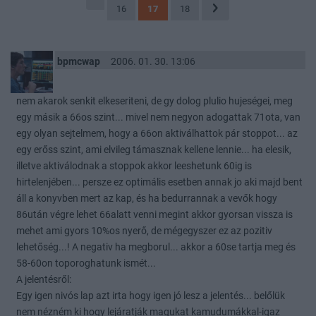
16
17
18
bpmcwap
2006. 01. 30. 13:06
nem akarok senkit elkeseriteni, de gy dolog plulio hujeségei, meg
egy másik a 66os szint... mivel nem negyon adogattak 71ota, van
egy olyan sejtelmem, hogy a 66on aktiválhattok pár stoppot... az
egy erőss szint, ami elvileg támasznak kellene lennie... ha elesik,
illetve aktiválodnak a stoppok akkor leeshetunk 60ig is
hirtelenjében... persze ez optimális esetben annak jo aki majd bent
áll a konyvben mert az kap, és ha bedurrannak a vevők hogy
86után végre lehet 66alatt venni megint akkor gyorsan vissza is
mehet ami gyors 10%os nyerő, de mégegyszer ez az pozitiv
lehetőség...! A negativ ha megborul... akkor a 60se tartja meg és
58-60on toporoghatunk ismét...
A jelentésről:
Egy igen nivós lap azt irta hogy igen jó lesz a jelentés... belőlük
nem nézném ki hogy lejáratják magukat kamudumákkal-igaz