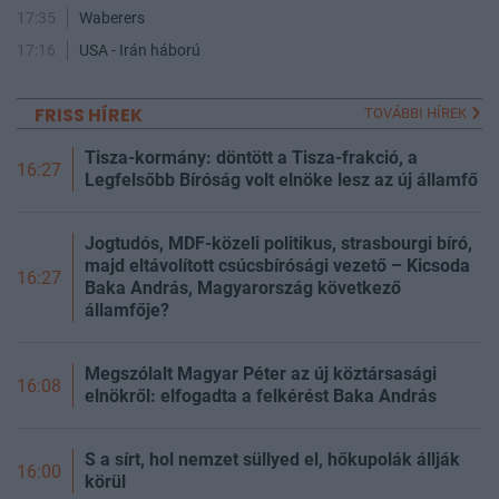
17:35
Waberers
17:16
USA - Irán háború
FRISS HÍREK
TOVÁBBI HÍREK
Tisza-kormány: döntött a Tisza-frakció, a
16:27
Legfelsőbb Bíróság volt elnöke lesz az új államfő
Jogtudós, MDF-közeli politikus, strasbourgi bíró,
majd eltávolított csúcsbírósági vezető – Kicsoda
16:27
Baka András, Magyarország következő
államfője?
Megszólalt Magyar Péter az új köztársasági
16:08
elnökről: elfogadta a felkérést Baka András
S a sírt, hol nemzet süllyed el, hőkupolák állják
16:00
körül