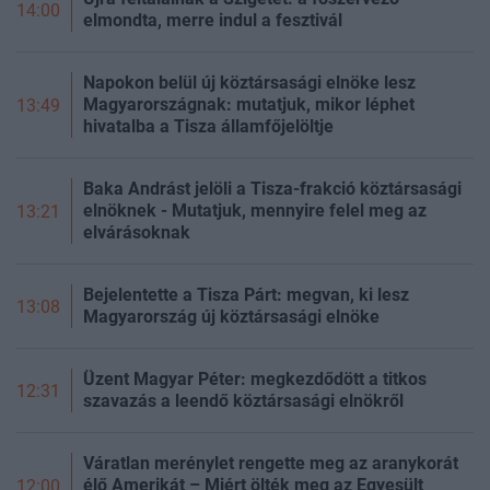
14:00
elmondta, merre indul a fesztivál
Napokon belül új köztársasági elnöke lesz
Magyarországnak: mutatjuk, mikor léphet
13:49
hivatalba a Tisza államfőjelöltje
Baka Andrást jelöli a Tisza-frakció köztársasági
elnöknek - Mutatjuk, mennyire felel meg az
13:21
elvárásoknak
Bejelentette a Tisza Párt: megvan, ki lesz
13:08
Magyarország új köztársasági elnöke
Üzent Magyar Péter: megkezdődött a titkos
12:31
szavazás a leendő köztársasági elnökről
Váratlan merénylet rengette meg az aranykorát
élő Amerikát – Miért ölték meg az Egyesült
12:00