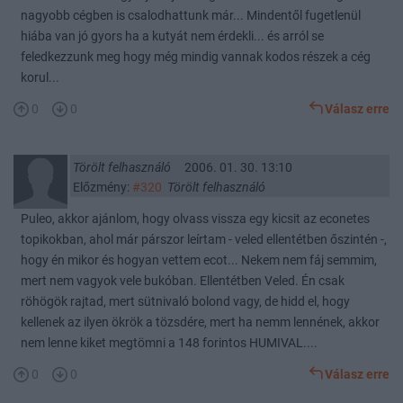
nagyobb cégben is csalodhattunk már... Mindentől fugetlenül
hiába van jó gyors ha a kutyát nem érdekli... és arról se
feledkezzunk meg hogy még mindig vannak kodos részek a cég
korul...
0
0
Válasz erre
Törölt felhasználó
2006. 01. 30. 13:10
Előzmény:
#320
Törölt felhasználó
Puleo, akkor ajánlom, hogy olvass vissza egy kicsit az econetes
topikokban, ahol már párszor leírtam - veled ellentétben őszintén -,
hogy én mikor és hogyan vettem ecot... Nekem nem fáj semmim,
mert nem vagyok vele bukóban. Ellentétben Veled. Én csak
röhögök rajtad, mert sütnivaló bolond vagy, de hidd el, hogy
kellenek az ilyen ökrök a tözsdére, mert ha nemm lennének, akkor
nem lenne kiket megtömni a 148 forintos HUMIVAL....
0
0
Válasz erre