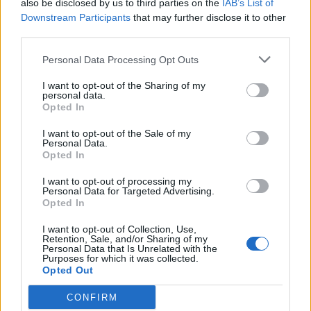
also be disclosed by us to third parties on the
IAB’s List of
Downstream Participants
that may further disclose it to other
third parties.
Törölt felhasználó
2006. 01. 30. 14:57
Előzmény:
#338
Törölt felhasználó
Personal Data Processing Opt Outs
I want to opt-out of the Sharing of my
puleo
personal data.
Akkor kell majd eladni, ha Ő keres téged, hogy vegyél ECO-t.
Opted In
0
0
Válasz erre
I want to opt-out of the Sale of my
Personal Data.
Opted In
akpo
2006. 01. 30. 15:07
I want to opt-out of processing my
Előzmény:
#339
Törölt felhasználó
Personal Data for Targeted Advertising.
Opted In
Lassan lehet venni.
I want to opt-out of Collection, Use,
0
0
Válasz erre
Retention, Sale, and/or Sharing of my
Personal Data that Is Unrelated with the
Purposes for which it was collected.
Opted Out
16
17
18
CONFIRM
TOPIK GAZDA