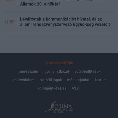
Államok 20. elnökét?
Leváltották a kommunikációs hivatal, és az
11:58
állami rendezvényszervező ügynökség vezetőit
© 2026 Portfolio
impresszum
jogi nyilatkozat
süti beállítások
adatvédelem
szerzői jogok
médiaajánlat
karrier
kommentkezelés
ÁSZF