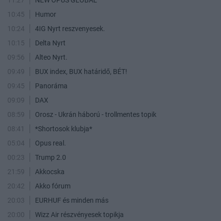
11:27
NEW OPUS GLOBAL
10:45
Humor
10:24
4IG Nyrt reszvenyesek.
10:15
Delta Nyrt
09:56
Alteo Nyrt.
09:49
BUX index, BUX határidő, BÉT!
09:45
Panoráma
09:09
DAX
08:59
Orosz - Ukrán háború - trollmentes topik
08:41
*Shortosok klubja*
05:04
Opus real.
00:23
Trump 2.0
21:59
Akkocska
20:42
Akko fórum
20:03
EURHUF és minden más
20:00
Wizz Air részvényesek topikja