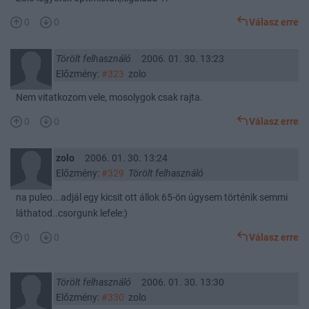
0
0
Válasz erre
Törölt felhasználó
2006. 01. 30. 13:23
Előzmény:
#323
zolo
Nem vitatkozom vele, mosolygok csak rajta.
0
0
Válasz erre
zolo
2006. 01. 30. 13:24
Előzmény:
#329
Törölt felhasználó
na puleo...adjál egy kicsit ott állok 65-ön úgysem történik semmi
láthatod..csorgunk lefele:)
0
0
Válasz erre
Törölt felhasználó
2006. 01. 30. 13:30
Előzmény:
#330
zolo