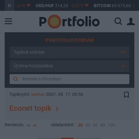
,17
-0,61%
USD/HUF
314,20
-0,87%
BITCOIN
65 075,66
0,29
PORTFOLIO FORUM
Topikok szűrése
Új téma hozzáadása
Topiknyitó:
werkaz
2007. 08. 17. 09:56
Econet topik
Rendezés:
oldalanként:
20
40
60
80
100