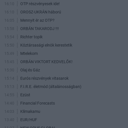
16:10
OTP részvényesek ide!
16:10
OROSZ-UKRÁN háború
16:05
Mennyit ér az OTP?
15:58
ORBÁN TAKARODJ !!!
15:54
Richter topik
15:50
Köztársasági elnök kerestetik
15:49
Mtelekom
15:45
ORBÁN VIKTORT KEDVELŐK!
15:30
Olaj és Gáz
15:14
Eurós részvények vitasarok
15:13
F.I.R.E. életmód (általánosságban)
14:55
Ezüst
14:40
Financial Forecasts
14:03
Klímakamu
13:40
EUR/HUF