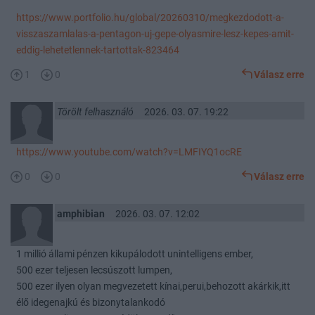
https://www.portfolio.hu/global/20260310/megkezdodott-a-
visszaszamlalas-a-pentagon-uj-gepe-olyasmire-lesz-kepes-amit-
eddig-lehetetlennek-tartottak-823464
1
0
Válasz erre
Törölt felhasználó
2026. 03. 07. 19:22
https://www.youtube.com/watch?v=LMFIYQ1ocRE
0
0
Válasz erre
amphibian
2026. 03. 07. 12:02
1 millió állami pénzen kikupálodott unintelligens ember,
500 ezer teljesen lecsúszott lumpen,
500 ezer ilyen olyan megvezetett kínai,perui,behozott akárkik,itt
élő idegenajkú és bizonytalankodó