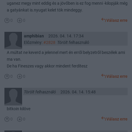
uganez megy mint eddig és a jövőben is ez fog menni -kilopják még
a gatyánkat is.nyugat kelet tök mindeggy.
0
0
Válasz erre
amphibian
2026. 04. 14. 17:34
Előzmény:
#2828
Törölt felhasználó
A múltat ne keverd a jelennel mert én erről belyzetről beszélek ami
ma van.
De ha Fineszes vagy akkor mindent ferdítesz
0
0
Válasz erre
Törölt felhasználó
2026. 04. 14. 15:48
bitkoin kilöve
0
0
Válasz erre