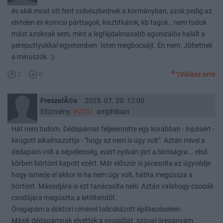
és akik most ott fent csibészkednek a kormányban, azok pedig az
elvtelen ex-komcsi párttagok, kisztitkárok, kb tagok.. nem tudok
mást azoknak sem, mint a legfájdalmasabb agonizálós halált a
pereputtyukkal egyetemben. Isten megbocsájt. Én nem. Jöhetnek
a mínuszok. :)
2
0
Válasz erre
FreszelÃ©s
2025. 07. 20. 12:00
Előzmény:
#2781
amphibian
Hát nem tudom. Dédapámat feljelentette egy korábban - lopásért -
kirúgott alkalmazottja - "hogy az nem is úgy volt". Aztán mivel a
dédapám volt a népellenség, ezért nyilván járt a bíróságra... első
körben börtönt kapott ezért. Már először is javasolta az ügyvédje
hogy ismerje el akkor is ha nem úgy volt, hátha megússza a
börtönt. Másodjára is ezt tanácsolta neki. Aztán valahogy csodák
csodájára megúszta a letöltendőt.
Öregapám a doktori címével talicskázott építkezéseken.
Másik dédapámnak elvették a nyugdíját, szóval öreganyám