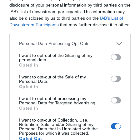
Előzmény:
#2804
Törölt felhasználó
disclosure of your personal information by third parties on the
IAB’s list of downstream participants. This information may
ITT A NYERŐ!!!!!-::)))))
also be disclosed by us to third parties on the
IAB’s List of
https://www.facebook.com/photo/?
Downstream Participants
that may further disclose it to other
fbid=122138257436953083&set=a.122138252276953083
third parties.
0
2
Válasz erre
Personal Data Processing Opt Outs
amphibian
2025. 11. 08. 10:24
I want to opt-out of the Sharing of my
personal data.
Opted In
Odament pitizni mert 15 év alatt semmit nem tudott megoldani
I want to opt-out of the Sale of my
energiafronton.
Personal Data.
Támogatja ezzel a háborút.
Opted In
Akku szeméttel árasztotta el a földjeinket.
I want to opt-out of processing my
Közben pedig 1000 milliárdokat vesznek ki maguknak a jó
Personal Data for Targeted Advertising.
kormányzásért.
Opted In
4
0
Válasz erre
I want to opt-out of Collection, Use,
Retention, Sale, and/or Sharing of my
Personal Data that Is Unrelated with the
Purposes for which it was collected.
amphibian
2025. 11. 05. 21:55
Opted Out