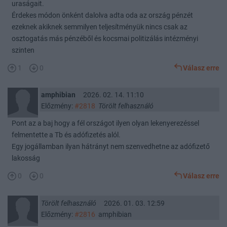
uraságait.
Érdekes módon önként dalolva adta oda az ország pénzét
ezeknek akiknek semmilyen teljesítményük nincs csak az
osztogatás más pénzéből és kocsmai politizálás intézményi
szinten
1
0
Válasz erre
amphibian
2026. 02. 14. 11:10
Előzmény:
#2818
Törölt felhasználó
Pont az a baj hogy a fél országot ilyen olyan lekenyerezéssel
felmentette a Tb és adófizetés alól.
Egy jogállamban ilyan hátrányt nem szenvedhetne az adófizető
lakosság
0
0
Válasz erre
Törölt felhasználó
2026. 01. 03. 12:59
Előzmény:
#2816
amphibian