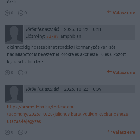
őrzik.
0
0
Válasz erre
Törölt felhasználó
2025. 10. 22. 10:41
Előzmény:
#2789
amphibian
akármeddig hosszabithat-rendeleti kormányzás van-sőt
hadiállapotot is bevezetheti örökre és akor este 10 és 6 között
kijárási tilalom lesz
0
0
Válasz erre
Törölt felhasználó
2025. 10. 22. 10:39
https://promotions.hu/tortenelem-
tudomany/2025/10/20/julianus-barat-vatikan-leveltar-oshaza-
utazas-feljegyzes
0
0
Válasz erre