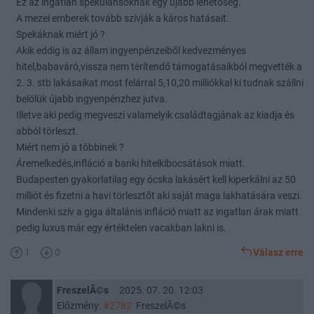
Ez az ingatlan spekulánsoknak egy újabb lehetőség.
A mezei emberek tovább szívják a káros hatásait.
Spekáknak miért jó ?
Akik eddig is az állam ingyenpénzeiből kedvezményes
hitel,babaváró,vissza nem térítendő támogatásaikból megvették a
2. 3. stb lakásaikat most felárral 5,10,20 milliókkal ki tudnak szállni
belölük újabb ingyenpénzhez jutva.
Illetve aki pedig megveszi valamelyik családtagjának az kiadja és
abból törleszt.
Miért nem jó a többinek ?
Áremelkedés,infláció a banki hitelkibocsátások miatt.
Budapesten gyakorlatilag egy ócska lakásért kell kiperkálni az 50
milliót és fizetni a havi törlesztőt aki saját maga lakhatására veszi.
Mindenki szív a giga általánis infláció miatt az ingatlan árak miatt
pedig luxus már egy értéktelen vacakban lakni is.
1
0
Válasz erre
FreszelÃ©s
2025. 07. 20. 12:03
Előzmény:
#2782
FreszelÃ©s