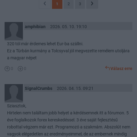
1
2
3
amphibian
2026. 05. 10. 19:10
320 tól már érdemes lehet Eur-ba szállni.
Ez a Türbán kurmány a Tolcsyval jól megvezette remélem utoljàra
a magyar népet
0
0
Válasz erre
SignalCrumbs
2026. 04. 15. 09:21
Sziasztok,
Hirtelen nem találtam jobb helyet a kérdésemnek itt a fórumon. 5
éve foglalkozok forex kereskedéssel. 3 éve saját fejlesztésű
robottal végzem már ezt. Programozó a szakmám. Abszolút nem
vagyok elégedetlen az eredményeimmel, de az embernek mindig