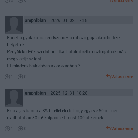
0
0
Válasz erre
amphibian
2026. 01. 02. 17:18
Ennek a gyalázatos rendszernek a rabszolgája aki adót fizet
helyettük.
Kényük kedvük szerint politikai hatalmi céllal osztogatnak más
meg viselje az igát.
Itt mindenki vak ebben az országban ?
1
0
Válasz erre
amphibian
2025. 12. 31. 18:28
Ez a aljas banda a 3% hitellel elérte hogy egy éve 50 millóért
eladhatatlan 80 m² külpanelért most 100 at kérnek
1
0
Válasz erre