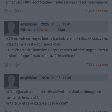
a magyarok 80% adot fizetnek.fizetéssek-vásárlások miegymások
0
1
Válasz erre
amphibian
2026. 01. 03. 11:41
Előzmény:
#2816
amphibian
A 3% os kedvezményes hitelt a bankok teremtik inflációt okozva és
odaadják a lakást eladó spekáknak.
Ezt miért terheli a kormány a népre és miért ad ezzel ingyenpénzt a
lakáseladó spekáknak pláne az árfelverésre ?
0
0
Válasz erre
amphibian
2026. 01. 03. 11:38
Miért sújtanak bennünket 15% adóval ha másokat tömegesen
mentenek fel ez alól ?
Mi tartsuk el az országot a gazdagokat?