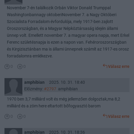
November 7-én találkozik Orbán Viktor Donald Trumppal
Washingtonbannagy oktoberiNovember 7. a Nagy Októberi
Szocialista Forradalom évfordulója, mely 1917-ben zajlott
Oroszországban, és a Magyar Népköztársaság idején állami
ünnep volt. Emellett november 7. a magyar opera napja, mert Erkel
Ferenc születésnapja is ezen a napon van. Fehéroroszországban
és Kirgizisztánban ma is állami ünnepnek számít az 1917-es orosz
forradalomra emlékezve.
0
0
Válasz erre
amphibian
2025. 10. 31. 18:40
Előzmény:
#2797
amphibian
1970 ben 3,7 milliárd volt és még jellemzően dolgoztak,ma 8,2
milliárd és a zöm here eltartott bőfogyasztó barom
0
0
Válasz erre
amphibian
2025. 10. 31. 18:36