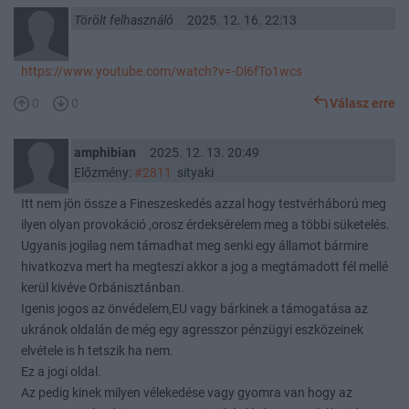
Törölt felhasználó
2025. 12. 16. 22:13
https://www.youtube.com/watch?v=-Dl6fTo1wcs
0
0
Válasz erre
amphibian
2025. 12. 13. 20:49
Előzmény:
#2811
sityaki
Itt nem jön össze a Fineszeskedés azzal hogy testvérháború meg
ilyen olyan provokáció ,orosz érdeksérelem meg a többi süketelés.
Ugyanis jogilag nem támadhat meg senki egy államot bármire
hivatkozva mert ha megteszi akkor a jog a megtámadott fél mellé
kerül kivéve Orbánisztánban.
Igenis jogos az önvédelem,EU vagy bárkinek a támogatása az
ukránok oldalán de még egy agresszor pénzügyi eszközeinek
elvétele is h tetszik ha nem.
Ez a jogi oldal.
Az pedig kinek milyen vélekedése vagy gyomra van hogy az