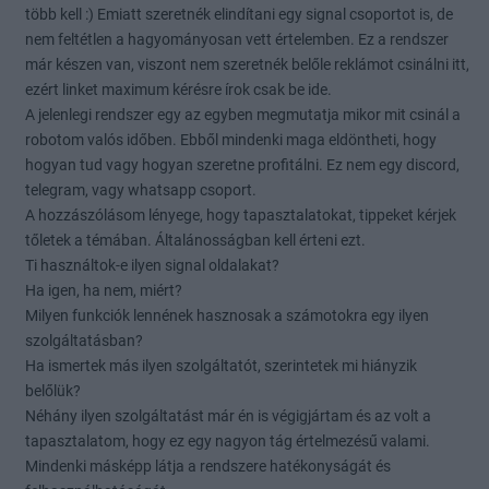
több kell :) Emiatt szeretnék elindítani egy signal csoportot is, de
nem feltétlen a hagyományosan vett értelemben. Ez a rendszer
már készen van, viszont nem szeretnék belőle reklámot csinálni itt,
ezért linket maximum kérésre írok csak be ide.
A jelenlegi rendszer egy az egyben megmutatja mikor mit csinál a
robotom valós időben. Ebből mindenki maga eldöntheti, hogy
hogyan tud vagy hogyan szeretne profitálni. Ez nem egy discord,
telegram, vagy whatsapp csoport.
A hozzászólásom lényege, hogy tapasztalatokat, tippeket kérjek
tőletek a témában. Általánosságban kell érteni ezt.
Ti használtok-e ilyen signal oldalakat?
Ha igen, ha nem, miért?
Milyen funkciók lennének hasznosak a számotokra egy ilyen
szolgáltatásban?
Ha ismertek más ilyen szolgáltatót, szerintetek mi hiányzik
belőlük?
Néhány ilyen szolgáltatást már én is végigjártam és az volt a
tapasztalatom, hogy ez egy nagyon tág értelmezésű valami.
Mindenki másképp látja a rendszere hatékonyságát és