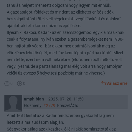
tanulás helyett mehetett dolgozni hogy legyen mit enniük.
A gazdaságot, földeket és mindent az ellehetetlenítős adók,
beszolgáltatási kötelezettségek miatt végül "önként és dalolva"
ajánlották fel a kommunizmus épülésére.
Ilyesmik. Rákosi, Kádár - az én szemszögemből egyik a másiknak
csak a folytatása. Nyilván ezeket a gazemberségeket nem 1980-
ben hajtották végre - bár akkor meg apámtól vonták meg az
előrelépés lehetőségét, mert "be kéne lépni a pártba előbb". Mivel
nem tette, ezért nem volt neki előre. (előre: nem bolti feltöltő volt
vagy ilyesmi, de a párttalanság már elég volt arra hogy amolyan
vidéki üzletvezető helyettesi pozícióig már ne vihesse.)
0
0
Válasz erre
amphibian
2025. 07. 20. 11:50
Előzmény:
#2779
FreszelÃ©s
Amit Te itt leírtál az a Kádár rendszerben gyakorlatilag nem
létezett a mai tudásom alapján.
Sőt gyakorlatilag azok kezdtek jól élni akik bomlasztották az