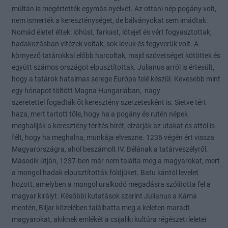
múltán is megértették egymás nyelvét. Az ottani nép pogány volt,
nem ismerték a kereszténységet, de bálványokat sem imádtak.
Nomád életet éltek: lóhúst, farkast, lótejet és vért fogyasztottak,
hadakozásban vitézek voltak, sok lovuk és fegyverük volt. A
környező tatárokkal előbb harcoltak, majd szövetséget kötöttek és
együtt számos országot elpusztítottak. Julianus arról is értesült,
hogy a tatárok hatalmas serege Európa felé készül. Kevesebb mint
egy hónapot töltött Magna Hungariában, nagy
szeretettel fogadták őt keresztény szerzetesként is. Sietve tért
haza, mert tartott tőle, hogy ha a pogány és rutén népek
meghallják a keresztény térítés hírét, elzárják az utakat és attól is
félt, hogy ha meghalna, munkája elveszne. 1236 végén ért vissza
Magyarországra, ahol beszámolt IV. Bélának a tatárveszélyről.
Második útján, 1237-ben már nem találta meg a magyarokat, mert
a mongol hadak elpusztították földjüket. Batu kántól levelet
hozott, amelyben a mongol uralkodó megadásra szólította fel a
magyar királyt. Későbbi kutatások szerint Julianus a Káma
mentén, Biljar közelében találhatta meg a keleten maradt
magyarokat, akiknek emlékét a csijaliki kultúra régészeti leletei