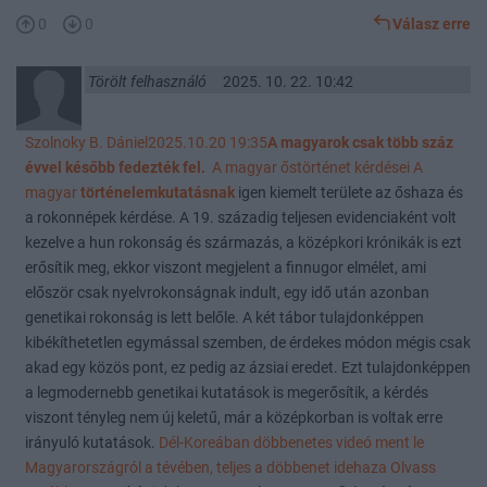
0
0
Válasz erre
Törölt felhasználó
2025. 10. 22. 10:42
Szolnoky B. Dániel2025.10.20 19:35
A magyarok csak több száz
évvel később fedezték fel.
A magyar őstörténet kérdései A
magyar
történelemkutatásnak
igen kiemelt területe az őshaza és
a rokonnépek kérdése. A 19. századig teljesen evidenciaként volt
kezelve a hun rokonság és származás, a középkori krónikák is ezt
erősítik meg, ekkor viszont megjelent a finnugor elmélet, ami
először csak nyelvrokonságnak indult, egy idő után azonban
genetikai rokonság is lett belőle. A két tábor tulajdonképpen
kibékíthetetlen egymással szemben, de érdekes módon mégis csak
akad egy közös pont, ez pedig az ázsiai eredet. Ezt tulajdonképpen
a legmodernebb genetikai kutatások is megerősítik, a kérdés
viszont tényleg nem új keletű, már a középkorban is voltak erre
irányuló kutatások.
Dél-Koreában döbbenetes videó ment le
Magyarországról a tévében, teljes a döbbenet idehaza Olvass