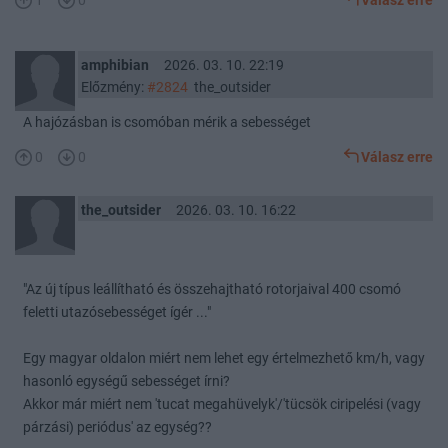
1
0
Válasz erre
amphibian
2026. 03. 10. 22:19
Előzmény:
#2824
the_outsider
A hajózásban is csomóban mérik a sebességet
0
0
Válasz erre
the_outsider
2026. 03. 10. 16:22
"Az új típus leállítható és összehajtható rotorjaival 400 csomó
feletti utazósebességet ígér ..."
Egy magyar oldalon miért nem lehet egy értelmezhető km/h, vagy
hasonló egységű sebességet írni?
Akkor már miért nem 'tucat megahüvelyk'/'tücsök ciripelési (vagy
párzási) periódus' az egység??