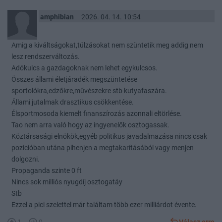
amphibian
2026. 04. 14. 10:54
Amig a kiváltságokat,túlzásokat nem szüntetik meg addig nem
lesz rendszerváltozás.
Adókulcs a gazdagoknak nem lehet egykulcsos.
Összes állami életjáradék megszüntetése
sportolókra,edzőkre,művészekre stb kutyafaszára.
Állami jutalmak drasztikus csökkentése.
Élsportmosoda kiemelt finanszírozás azonnali eltörlése.
Tao nem arra való hogy az ingyenelők osztogassak.
Köztársasági elnökök,egyéb politikus javadalmazása nincs csak
pozicióban utána pihenjen a megtakarításából vagy menjen
dolgozni.
Propaganda szinte 0 ft
Nincs sok milliós nyugdíj osztogatáy
Stb
Ezzel a pici szelettel már találtam több ezer milliárdot évente.