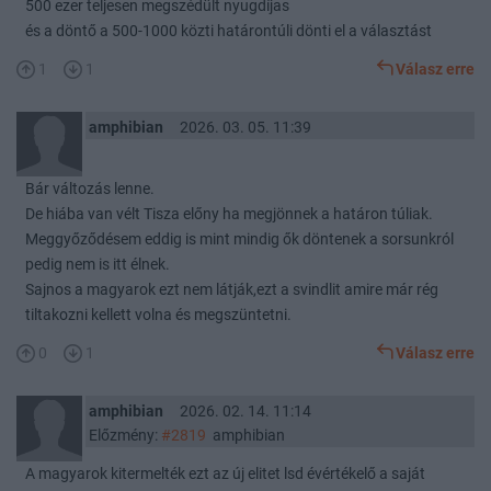
500 ezer teljesen megszédült nyugdíjas
és a döntő a 500-1000 közti határontúli dönti el a választást
1
1
Válasz erre
amphibian
2026. 03. 05. 11:39
Bár változás lenne.
De hiába van vélt Tisza előny ha megjönnek a határon túliak.
Meggyőződésem eddig is mint mindig ők döntenek a sorsunkról
pedig nem is itt élnek.
Sajnos a magyarok ezt nem látják,ezt a svindlit amire már rég
tiltakozni kellett volna és megszüntetni.
0
1
Válasz erre
amphibian
2026. 02. 14. 11:14
Előzmény:
#2819
amphibian
A magyarok kitermelték ezt az új elitet lsd évértékelő a saját