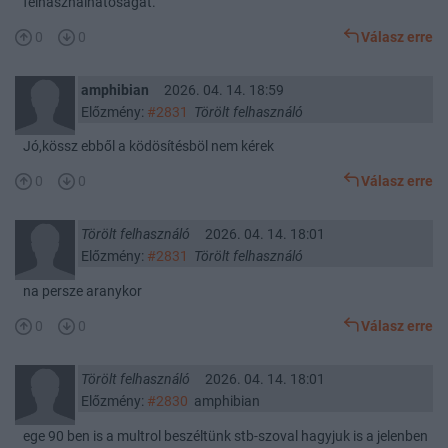
felhasználhatóságát.
0
0
Válasz erre
amphibian
2026. 04. 14. 18:59
Előzmény:
#2831
Törölt felhasználó
Jó,kössz ebből a ködösítésböl nem kérek
0
0
Válasz erre
Törölt felhasználó
2026. 04. 14. 18:01
Előzmény:
#2831
Törölt felhasználó
na persze aranykor
0
0
Válasz erre
Törölt felhasználó
2026. 04. 14. 18:01
Előzmény:
#2830
amphibian
ege 90 ben is a multrol beszéltünk stb-szoval hagyjuk is a jelenben