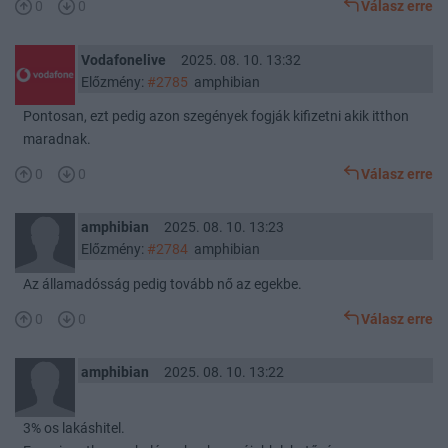
0
0
Válasz erre
Vodafonelive
2025. 08. 10. 13:32
Előzmény:
#2785
amphibian
Pontosan, ezt pedig azon szegények fogják kifizetni akik itthon
maradnak.
0
0
Válasz erre
amphibian
2025. 08. 10. 13:23
Előzmény:
#2784
amphibian
Az államadósság pedig tovább nő az egekbe.
0
0
Válasz erre
amphibian
2025. 08. 10. 13:22
3% os lakáshitel.