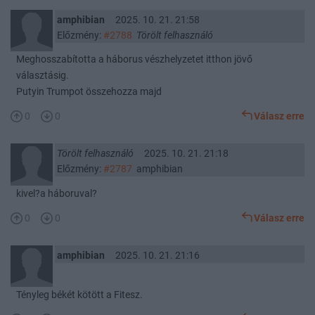
amphibian
2025. 10. 21. 21:58
Előzmény:
#2788
Törölt felhasználó
Meghosszabította a háborus vészhelyzetet itthon jövő
választásig.
Putyin Trumpot összehozza majd
0
0
Válasz erre
Törölt felhasználó
2025. 10. 21. 21:18
Előzmény:
#2787
amphibian
kivel?a háboruval?
0
0
Válasz erre
amphibian
2025. 10. 21. 21:16
Tényleg békét kötött a Fitesz.