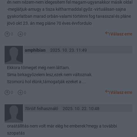
én nem nézem-nem idegesitem fel magam-ugyanakkor másik oldal
-meglátjuk-amugy a tisza kétharmaddal győz -virtuálisan-sajna
gyakorlatban marad orbán-valami történni fog tavasszal és pláne
jövö okt 23. án meg pláne 70 éves évvfordulo
0
0
Válasz erre
amphibian
2025. 10. 23. 11:49
Ekkora tömeget még nem láttam.
Sima birkagyőzelem lesz,ezek nem változnak.
Szomorú hol élünk,támogatják ezeket a ...
0
0
Válasz erre
Törölt felhasználó
2025. 10. 22. 10:48
oraátállitás nem volt már elég he emberek?megy a további
szopatás