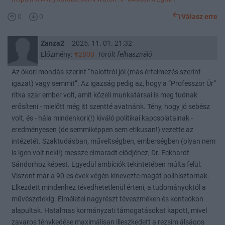
0
0
Válasz erre
Zanza2
2025. 11. 01. 21:32
Előzmény:
#2800
Törölt felhasználó
Az ókori mondás szerint “halottról jól (más értelmezés szerint
igazat) vagy semmit”. Az igazság pedig az, hogy a “Professzor Úr”
ritka szar ember volt, amit közeli munkatársai is meg tudnak
erősíteni - mielőtt még itt szentté avatnánk. Tény, hogy jó sebész
volt, és - hála mindenkori(!) kiváló politikai kapcsolatainak -
eredményesen (de semmiképpen sem etikusan!) vezette az
intézetét. Szaktudásban, műveltségben, emberségben (olyan nem
is igen volt neki!) messze elmaradt elődjéhez, Dr. Eckhardt
Sándorhoz képest. Egyedül ambíciók tekintetében múlta felül.
Viszont már a 90-es évek végén kinevezte magát polihisztornak.
Elkezdett mindenhez tévedhetetlenül érteni, a tudományoktól a
művészetekig. Elméletei nagyrészt téveszméken és konteókon
alapultak. Hatalmas kormányzati támogatásokat kapott, mivel
zavaros ténykedése maximálisan illeszkedett a rezsim álságos