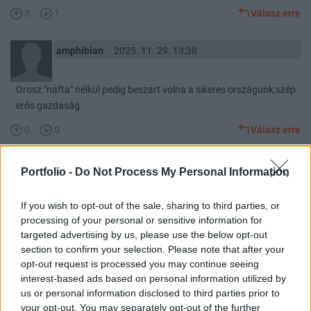
3
1
Válasz erre
amphibian
2025. 11. 29. 13:38
Orosz "nafta" nélkül pedig beszart volna a sikeres országunk,szép
erős gazdaság
0
0
Válasz erre
amphibian
2025. 11. 29. 12:53
Portfolio -
Do Not Process My Personal Information
If you wish to opt-out of the sale, sharing to third parties, or
Orbán miért nevezte a budapestieket makacs népségnek és az
processing of your personal or sensitive information for
uniót ellenfélnek ?
targeted advertising by us, please use the below opt-out
Népség szó nagyon erős egy vezető szájából
section to confirm your selection. Please note that after your
0
0
Válasz erre
opt-out request is processed you may continue seeing
interest-based ads based on personal information utilized by
us or personal information disclosed to third parties prior to
kenyeres2
2025. 11. 08. 11:40
your opt-out. You may separately opt-out of the further