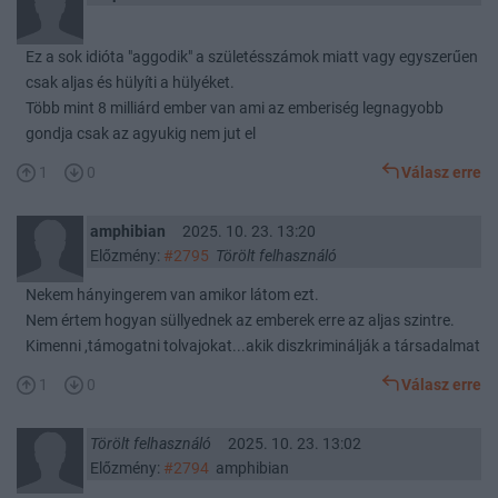
Ez a sok idióta "aggodik" a születésszámok miatt vagy egyszerűen
csak aljas és hülyíti a hülyéket.
Több mint 8 milliárd ember van ami az emberiség legnagyobb
gondja csak az agyukig nem jut el
1
0
Válasz erre
amphibian
2025. 10. 23. 13:20
Előzmény:
#2795
Törölt felhasználó
Nekem hányingerem van amikor látom ezt.
Nem értem hogyan süllyednek az emberek erre az aljas szintre.
Kimenni ,támogatni tolvajokat...akik diszkriminálják a társadalmat
1
0
Válasz erre
Törölt felhasználó
2025. 10. 23. 13:02
Előzmény:
#2794
amphibian