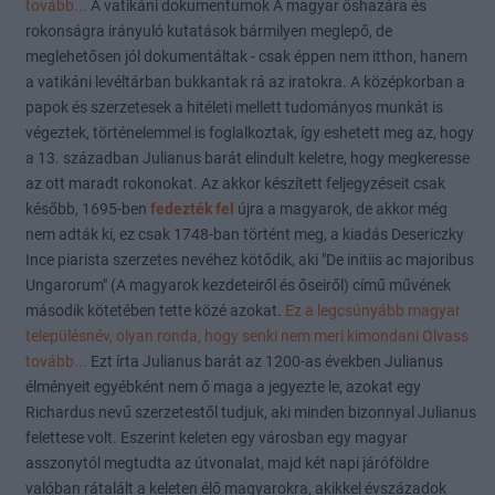
tovább...
A vatikáni dokumentumok A magyar őshazára és
rokonságra irányuló kutatások bármilyen meglepő, de
meglehetősen jól dokumentáltak - csak éppen nem itthon, hanem
a vatikáni levéltárban bukkantak rá az iratokra. A középkorban a
papok és szerzetesek a hitéleti mellett tudományos munkát is
végeztek, történelemmel is foglalkoztak, így eshetett meg az, hogy
a 13. században Julianus barát elindult keletre, hogy megkeresse
az ott maradt rokonokat. Az akkor készített feljegyzéseit csak
később, 1695-ben
fedezték fel
újra a magyarok, de akkor még
nem adták ki, ez csak 1748-ban történt meg, a kiadás Desericzky
Ince piarista szerzetes nevéhez kötődik, aki "De initiis ac majoribus
Ungarorum" (A magyarok kezdeteiről és őseiről) című művének
második kötetében tette közé azokat.
Ez a legcsúnyább magyar
településnév, olyan ronda, hogy senki nem meri kimondani Olvass
tovább...
Ezt írta Julianus barát az 1200-as években Julianus
élményeit egyébként nem ő maga a jegyezte le, azokat egy
Richardus nevű szerzetestől tudjuk, aki minden bizonnyal Julianus
felettese volt. Eszerint keleten egy városban egy magyar
asszonytól megtudta az útvonalat, majd két napi járóföldre
valóban rátalált a keleten élő magyarokra, akikkel évszázadok