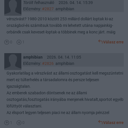
Törölt felhasználó
2026. 04. 14. 15:39
Előzmény:
#2827
amphibian
vérszivást? 1980-2010 között 253 millárd dollárt loptak ki-az
országbol-és számitsuk tovább mi lehetett utána napjainkig-
orbánék csak keveset-loptak-a többinek meg a konc járt. máig
0
1
Válasz erre
amphibian
2026. 04. 14. 11:05
Előzmény:
#2826
amphibian
Gyakorlatilag a vérszívást az állami osztogatást kell megszüntetni
mert ez túlterhelés a társadalomra és persze teljesen
igazságtalan.
Az emberek szabadon döntsenek ne az állami
osztogatás,fosztogatás irányába menjenek hivatalt,sportot egyéb
lófüttyöt választani.
Az élsport legyen teljesen piaci ne az állam nyomja pénzzel
1
0
Válasz erre