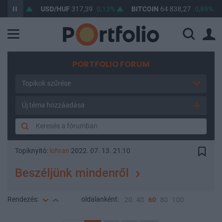
,12%
USD/HUF
317,39
0,13%
BITCOIN
64 838,27
0,89%
B
PORTFOLIO FORUM
Topikok szűrése
Új téma hozzáadása
Topiknyitó:
lohran
2022. 07. 13. 21:10
Beszéljünk mindenről
Rendezés:
oldalanként:
20
40
60
80
100