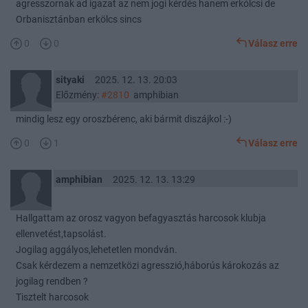
agresszornak ad igazat az nem jogi kérdés hanem erkólcsi de
Orbanisztánban erkölcs sincs
0
0
Válasz erre
sityaki
2025. 12. 13. 20:03
Előzmény:
#2810
amphibian
mindig lesz egy oroszbérenc, aki bármit diszájkol :-)
0
1
Válasz erre
amphibian
2025. 12. 13. 13:29
Hallgattam az orosz vagyon befagyasztás harcosok klubja
ellenvetést,tapsolást.
Jogilag aggályos,lehetetlen mondván.
Csak kérdezem a nemzetközi agresszió,háborús károkozás az
jogilag rendben ?
Tisztelt harcosok